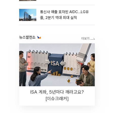
통신사 매출 효자된 AIDC…LG유
플, 2분기 역대 최대 실적
뉴스발전소
ISA 계좌, 5년마다 깨라고요?
[이슈크래커]