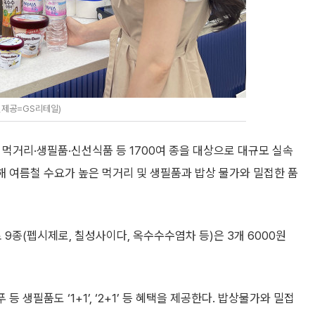
진제공=GS리테일)
수 먹거리·생필품·신선식품 등 1700여 종을 대상으로 대규모 실속
위해 여름철 수요가 높은 먹거리 및 생필품과 밥상 물가와 밀접한 품
 음료 9종(펩시제로, 칠성사이다, 옥수수수염차 등)은 3개 6000원
등 생필품도 ‘1+1’, ‘2+1’ 등 혜택을 제공한다. 밥상물가와 밀접