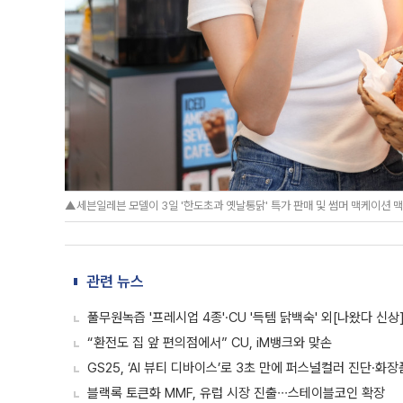
▲세븐일레븐 모델이 3일 '한도초과 옛날통닭' 특가 판매 및 썸머 맥케이션 
관련 뉴스
풀무원녹즙 '프레시업 4종'·CU '득템 닭백숙' 외[나왔다 신상
“환전도 집 앞 편의점에서” CU, iM뱅크와 맞손
GS25, ‘AI 뷰티 디바이스’로 3초 만에 퍼스널컬러 진단·화
블랙록 토큰화 MMF, 유럽 시장 진출∙∙∙스테이블코인 확장