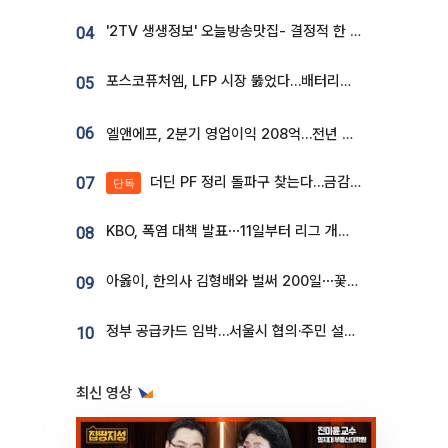
'2TV 생생정보' 오늘방송맛집- 결정적 한 수, 3종 메밀면! 메밀 소바 맛집 '의○○○○'
04
포스코퓨처엠, LFP 시장 뚫었다…배터리사와 대규모 장기 공급 합의
05
06
엘앤에프, 2분기 영업이익 208억…전년 比 흑자전환
더딘 PF 정리 돌파구 찾는다…금감원, 1년 반 만에 매각설명회 재개
07
단독
KBO, 폭염 대책 발표⋯11일부터 리그 개시ㆍ경기 오후 7시 시작
08
아옳이, 한의사 김형배와 벌써 200일⋯꽃다발 들고 "프러포즈 아냐"
09
정부 공급카드 임박…서울시 협의·주민 설득이 성패 가른다 [부동산 해법 전쟁]
10
최신 영상