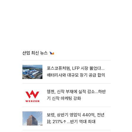
산업 최신 뉴스
포스코퓨처엠, LFP 시장 뚫었다…
배터리사와 대규모 장기 공급 합의
웹젠, 신작 부재에 실적 감소…하반
기 신작 마케팅 강화
보령, 상반기 영업익 440억, 전년
比 21.1%↑…반기 역대 최대