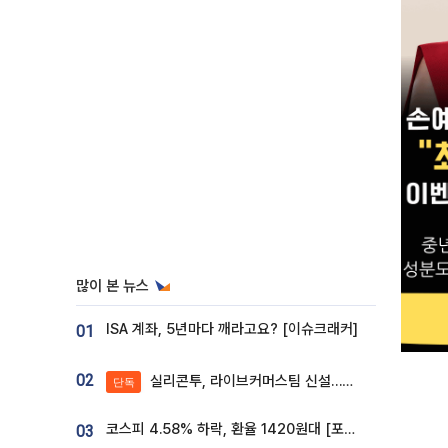
많이 본 뉴스
ISA 계좌, 5년마다 깨라고요? [이슈크래커]
01
02
실리콘투, 라이브커머스팀 신설…K뷰티 ‘글로벌 판매망’ 확대[K뷰티 라방戰]
단독
코스피 4.58% 하락, 환율 1420원대 [포토]
03