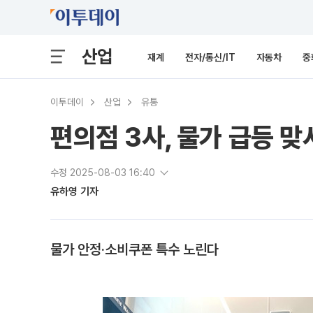
산업
재계
전자/통신/IT
자동차
중
이투데이
산업
유통
편의점 3사, 물가 급등 맞
수정 2025-08-03 16:40
유하영 기자
물가 안정‧소비쿠폰 특수 노린다