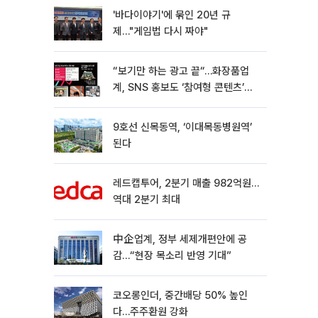
'바다이야기'에 묶인 20년 규
제…"게임법 다시 짜야"
“보기만 하는 광고 끝“…화장품업
계, SNS 홍보도 ‘참여형 콘텐츠’로
변모[K뷰티 라방戰]
9호선 신목동역, ‘이대목동병원역’
된다
레드캡투어, 2분기 매출 982억원…
역대 2분기 최대
中企업계, 정부 세제개편안에 공
감…“현장 목소리 반영 기대”
코오롱인더, 중간배당 50% 높인
다…주주환원 강화