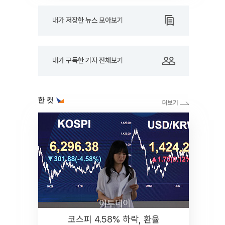
내가 저장한 뉴스 모아보기
내가 구독한 기자 전체보기
한 컷
코스피 4.58% 하락, 환율