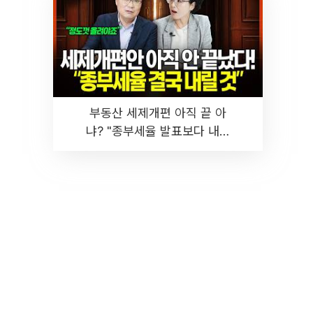
부동산 세제개편 아직 끝 아
냐? "종부세율 발표보다 내릴
것" 장기거주·양도세 전망 I 집
땅지성 I 김인만, 진미윤