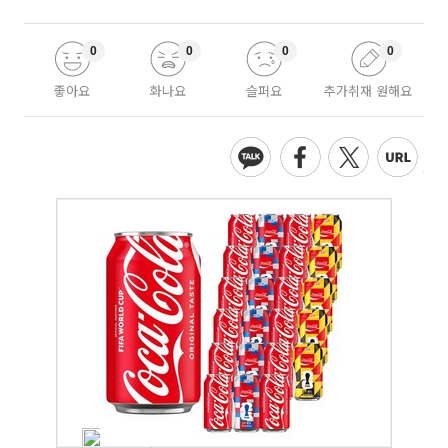
0
0
0
0
좋아요
화나요
슬퍼요
추가취재 원해요