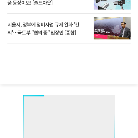
품 등장이오! [솔드아웃]
서울시, 정부에 정비사업 규제 완화 '건
의'⋯국토부 "협의 중" 입장만 [종합]