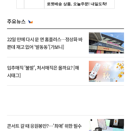
주요뉴스
22일 만에 다시 문 연 홈플러스…정상화 바
쁜데 재고 없어 ‘발동동’[가보니]
입추매직 '불발', 처서매직은 올까요? [해
시태그]
콘서트 갈 때 응원봉만?⋯'최애' 위한 필수