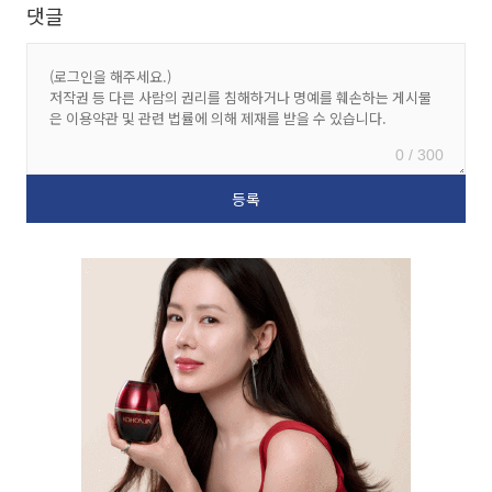
댓글
0 / 300