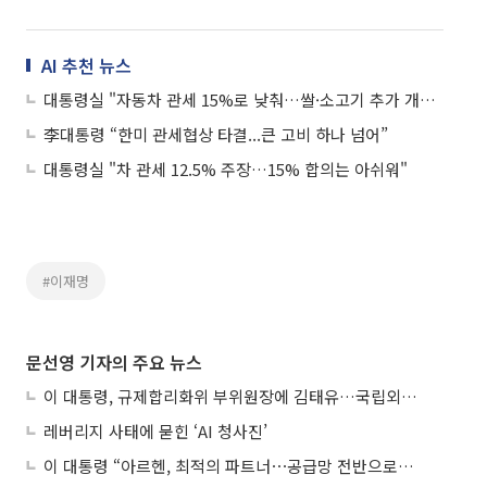
AI 추천 뉴스
대통령실 "자동차 관세 15%로 낮춰…쌀·소고기 추가 개방 안해"
李대통령 “한미 관세협상 타결...큰 고비 하나 넘어”
대통령실 "차 관세 12.5% 주장…15% 합의는 아쉬워"
#이재명
문선영 기자의 주요 뉴스
이 대통령, 규제합리화위 부위원장에 김태유…국립외교원장 김흥규
레버리지 사태에 묻힌 ‘AI 청사진’
이 대통령 “아르헨, 최적의 파트너⋯공급망 전반으로 확대”