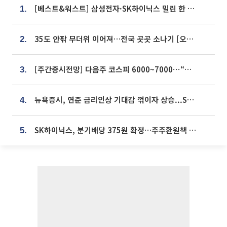
[베스트&워스트] 삼성전자·SK하이닉스 밀린 한 주…상상인증권은 85% 급등
1.
35도 안팎 무더위 이어져…전국 곳곳 소나기 [오늘 날씨]
2.
[주간증시전망] 다음주 코스피 6000~7000⋯“外人 수급은 정책이 변수”
3.
뉴욕증시, 연준 금리인상 기대감 꺾이자 상승...S&P500 사상 최고치 [종합]
4.
SK하이닉스, 분기배당 375원 확정…주주환원책 9월로 앞당겨 발표
5.