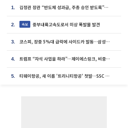
김정관 장관 “반도체 성과급, 주총 승인 받도록”…상법·자본시장법 개정 시사
1.
중부내륙고속도로서 미상 폭발물 발견
속보
2.
코스피, 장중 5%대 급락에 사이드카 발동…삼성·SK 동반 폭락
3.
트럼프 “자석 사업을 하라”…제이에스링크, 비중국 영구자석 공급망 구축 속도
4.
티웨이항공, 새 이름 '트리니티항공' 첫발…SSC 전략 본격화
5.