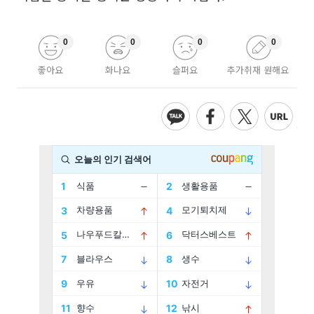
0
0
0
0
좋아요
화나요
슬퍼요
추가취재 원해요