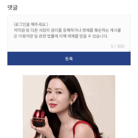
댓글
0 / 300