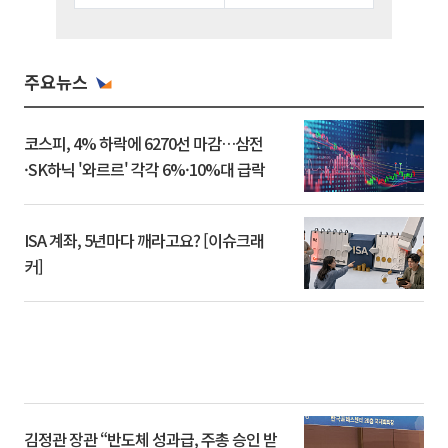
주요뉴스
코스피, 4% 하락에 6270선 마감…삼전
·SK하닉 '와르르' 각각 6%·10%대 급락
ISA 계좌, 5년마다 깨라고요? [이슈크래
커]
김정관 장관 “반도체 성과급, 주총 승인 받