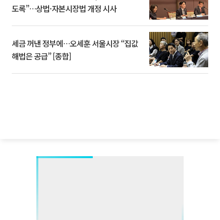
도록”…상법·자본시장법 개정 시사
세금 꺼낸 정부에…오세훈 서울시장 “집값
해법은 공급” [종합]