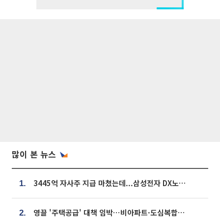
많이 본 뉴스
3445억 자사주 지급 마쳤는데...삼성전자 DX노조, 뒤늦은 '떼쓰기 집회'
1.
영끌 '주택공급' 대책 임박⋯비아파트·도심복합까지 총동원
2.