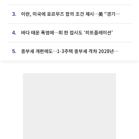
이란, 미국에 호르무즈 합의 조건 제시…美 “경기 아직 안 끝나” [종합]
3.
바다 태운 폭염에…회 한 접시도 ‘히트플레이션’
4.
종부세 개편에도…1·3주택 종부세 격차 2028년부터 확대
5.