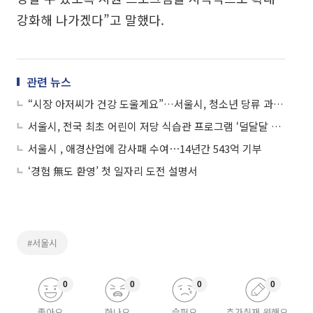
강화해 나가겠다”고 말했다.
관련 뉴스
“시장 아저씨가 건강 도울게요”…서울시, 청소년 당류 과잉 섭취 방지 나섰다
서울시, 전국 최초 어린이 저당 식습관 프로그램 ‘덜달달 원정대’ 출범
서울시 , 애경산업에 감사패 수여⋯14년간 543억 기부
‘경험 無도 환영’ 첫 일자리 도전 설명서
#서울시
0
0
0
0
좋아요
화나요
슬퍼요
추가취재 원해요