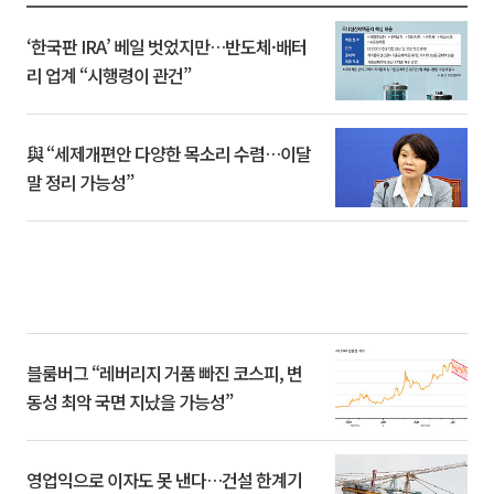
‘한국판 IRA’ 베일 벗었지만…반도체·배터
리 업계 “시행령이 관건”
與 “세제개편안 다양한 목소리 수렴…이달
말 정리 가능성”
블룸버그 “레버리지 거품 빠진 코스피, 변
동성 최악 국면 지났을 가능성”
영업익으로 이자도 못 낸다…건설 한계기