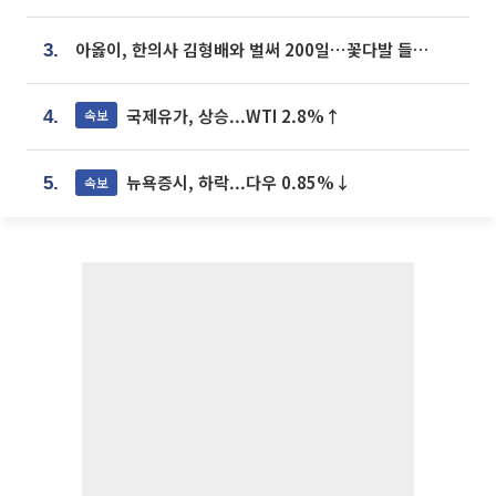
아옳이, 한의사 김형배와 벌써 200일⋯꽃다발 들고 "프러포즈 아냐"
3.
국제유가, 상승...WTI 2.8%↑
속보
4.
뉴욕증시, 하락...다우 0.85%↓
속보
5.