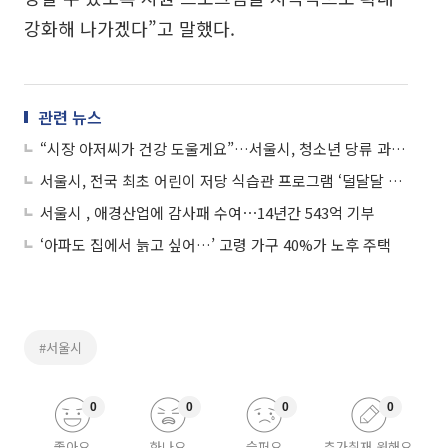
강화해 나가겠다”고 말했다.
관련 뉴스
“시장 아저씨가 건강 도울게요”…서울시, 청소년 당류 과잉 섭취 방지 나섰다
서울시, 전국 최초 어린이 저당 식습관 프로그램 ‘덜달달 원정대’ 출범
서울시 , 애경산업에 감사패 수여⋯14년간 543억 기부
‘아파도 집에서 늙고 싶어…’ 고령 가구 40%가 노후 주택
#서울시
0
0
0
0
좋아요
화나요
슬퍼요
추가취재 원해요