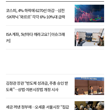
코스피, 4% 하락에 6270선 마감…삼전
·SK하닉 '와르르' 각각 6%·10%대 급락
ISA 계좌, 5년마다 깨라고요? [이슈크래
커]
김정관 장관 “반도체 성과급, 주총 승인 받
도록”…상법·자본시장법 개정 시사
세금 꺼낸 정부에…오세훈 서울시장 “집값