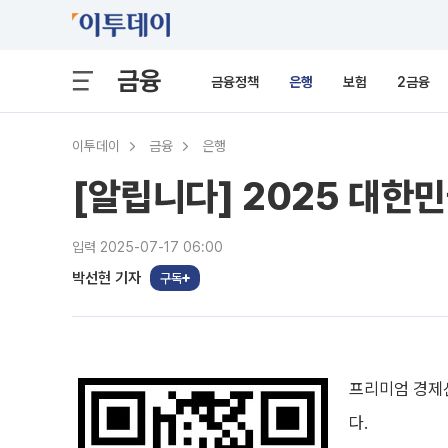
금융
금융정책
은행
보험
2금융
이투데이
금융
은행
[알립니다] 2025 대한
입력 2025-07-17 06:00
박선현 기자
구독
프리미엄 경제신
다.