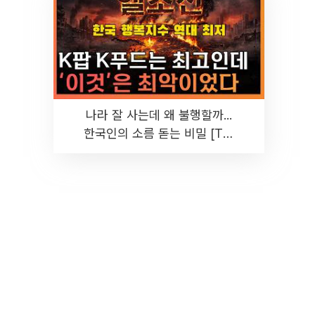
나라 잘 사는데 왜 불행할까...
한국인의 소름 돋는 비밀 [T같
은F]