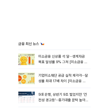
금융 최신 뉴스
미소금융 신상품 석 달⋯생계자금
목표 달성률 9% 그쳐 [미소금융 첫
성적표]
기업미소재단 공급 실적 제각각⋯달
성률 최대 17배 차이 [미소금융 첫
성적표]
5대 은행, 상반기 9조 벌었지만 ‘건
전성 경고등’⋯중기대출 문턱 높아
지나