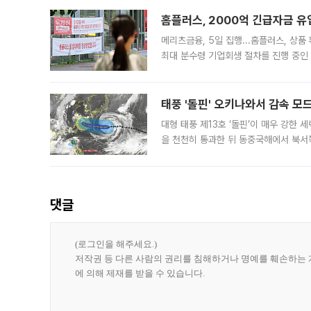
대역폭메모
홈플러스, 2000억 긴급자금 유
메리츠금융, 5일 집행...홈플러스, 상
최대 분수령 기업회생 절차를 진행 중인 
전국 67개 점포의 영업 재개가 가시화되
가
태풍 '돌핀' 오키나와서 감속 
대형 태풍 제13호 ‘돌핀’이 매우 강한
을 천천히 통과한 뒤 동중국해에서 북서
오키나와 동쪽 약 1140㎞ 해상에서 시
풍속
댓글