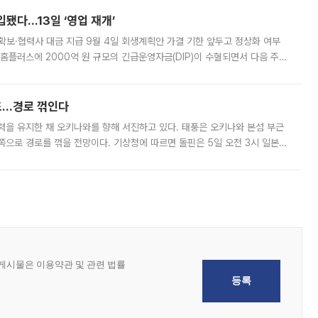
입됐다…13일 ‘영업 재개’
품 확보·협력사 대금 지급 9월 4일 회생계획안 가결 기한 앞두고 정상화 여부
홈플러스에 2000억 원 규모의 긴급운영자금(DIP)이 수혈되면서 다음 주
고 있다. 5일 홈플러스와 법조계에 따르면 서울회생법원이 DIP 대출을 허
모드…경로 꺾인다
 세력을 유지한 채 오키나와를 향해 서진하고 있다. 태풍은 오키나와 본섬 부근
쪽으로 경로를 꺾을 전망이다. 기상청에 따르면 돌핀은 5일 오전 3시 일본
속 26㎞로 서진했다. 중심기압은 950hPa(헥토파스칼), 중심 부근 최대