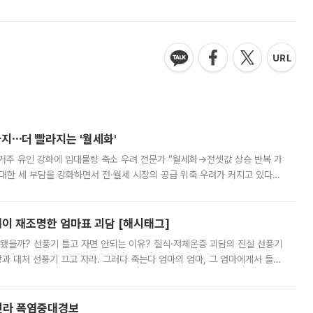
지⋯더 빨라지는 '월세화'
실거주 유인 강화에 임대물량 축소 우려 전문가 “월세화→전셋값 상승 반복 가
대한 세 부담을 강화하면서 전·월세 시장의 공급 위축 우려가 커지고 있다.
임대주택 공급이 줄고 임대료 상승 압력이 커질 수 있다는 우려가 나온다.
염이 재조명한 엄마표 괴담 [해시태그]
작됐을까? 선풍기 틀고 자면 안되는 이유? 질식·저체온증 괴담의 진실 선풍기
과 대처 선풍기 끄고 자라. 그러다 죽는다 엄마의 엄마, 그 엄마에게서 들어
도 꼭 방에 들려 선풍기를 끄고 가는 엄마 덕에 무사히(?) 살아서 어른
전라 폭염중대경보