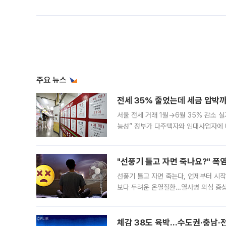
주요 뉴스
전세 35% 줄었는데 세금 압박까
서울 전세 거래 1월→6월 35% 감소 
능성” 정부가 다주택자와 임대사업자에 
실거주 중심으로 세제가 개편되면 민간 
"선풍기 틀고 자면 죽나요?" 폭
선풍기 틀고 자면 죽는다, 언제부터 시
보다 두려운 온열질환…열사병 의심 증상
왔던 여름 괴담. 열대야로 괴로웠던 날에
체감 38도 육박…수도권·충남·