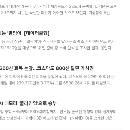
보가 내려진 가운데 낮 1시부터 체감온도가 38도에 육박했다. 기온은 오후
 39도까지 치솟는 극심한 더위가 이어질 것으로 보인다. 기상청이 5일 오
날 오후 1시까지 최고체감온도는 경기 김포와 여주 금사에서 각각 37.7도를
는 '말랑이' [데이터클립]
 등 촉감 장난감 '말랑이'가 스트레스를 달래는 소액 소비 아이템으로 인기
자 1630명을 대상으로 '취업 준비 중 소비 인식'을 조사한 결과, 응답자의
 소비와 일상이 필요하다고 답했다. 반면 '취업 전까지 소비와 여가를 줄
 6600선 회복 눈앞…코스닥도 800선 탈환 가시권
수에 힘입어 6600선 회복을 눈앞에 뒀다. 코스닥도 상승하며 800선 문
일 대비 239.31포인트(3.76%) 오른 6598.26에 거래를 마감했다. 장
부 반납하며 6600선 바로 아래에서 장을 마쳤다. 오전 9시24분엔 매수 사
AI 메모리 '풀라인업'으로 승부
 강점 부각 HBM부터 SSD·패키징까지…원스톱 솔루션 경쟁력 강화 설계부터
 제공 삼성전자가 차세대 3D 메모리(zHBMㆍzNAND-O)를 공개한 것은 단
메모리 전 영역을 아우르는 '풀라인업' 전략을 본격화했다는 의미가 크다. 고