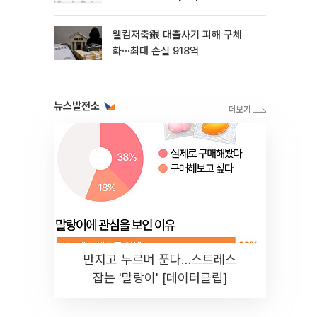
등…대형주 속 중소형 알트 부각
웰컴저축銀 대출사기 피해 구체
화⋯최대 손실 918억
뉴스발전소
만지고 누르며 푼다…스트레스
잡는 '말랑이' [데이터클립]