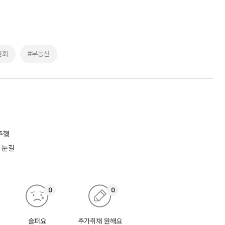
원회
#부동산
주행
 눈길
0
0
슬퍼요
추가취재 원해요