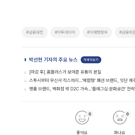
#금융대전
#이투데이이
#이재명정부
#금융위
박선현 기자의 주요 뉴스
자세히보기
[마감 후] 홈플러스가 보여준 유통의 본질
스투시부터 무신사 킥스까지…‘체험형’ 패션 브랜드, 잇단 제
명품 브랜드, 백화점 밖 D2C 가속…‘플래그십·문화공간’ 전략
0
0
좋아요
화나요