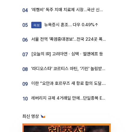
‘레켐비’ 독주 치매 치료제 시장…국산 신약 등장하나
04
뉴욕증시 혼조… 다우 0.49%↑
05
속보
서울 전역 '폭염중대경보'…전국 224곳 폭염특보
06
[오늘의 IR] 고려아연ㆍ심텍ㆍ엘앤에프 등
07
'라디오스타' 코르티스 마틴, '기린' 놀림받던 190.5cm…"명품쇼 빛낸 모델핏"
08
이란 “오만과 호르무즈 새 항로 합의 도달...완전 재개방은 아냐”
09
레버리지 규제 4거래일 만에…단일종목 ETF 거래대금 '13분의 1' 급감
10
최신 영상