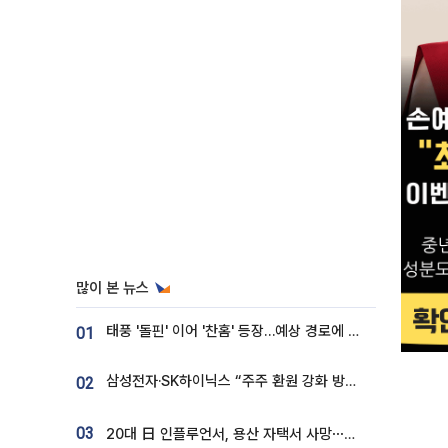
많이 본 뉴스
태풍 '돌핀' 이어 '찬홈' 등장…예상 경로에 한국 '한숨'
01
삼성전자·SK하이닉스 “주주 환원 강화 방안 마련”
02
03
20대 日 인플루언서, 용산 자택서 사망⋯SNS 라방 중 숨져