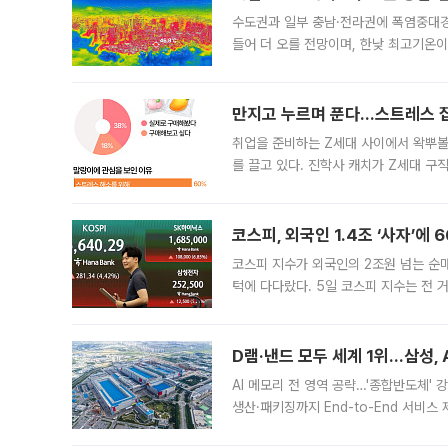
수도권과 일부 충남·전라권에 폭염중대경
들어 더 오를 전망이며, 한낮 최고기온이
후 1시 10분 발표한 속보에 따르면 이
만지고 누르며 푼다…스트레스 잡
취업을 준비하는 Z세대 사이에서 왁뿌볼
를 끌고 있다. 진학사 캐치가 Z세대 구직
56%는 취업 준비 기간에도 자신을 위한
코스피, 외국인 1.4조 ‘사자’에
코스피 지수가 외국인의 2조원 넘는 순매
턱에 다다랐다. 5일 코스피 지수는 전 거래
중 6600선을 웃돌았지만 상승 폭을 일
이드카가 발
D램·낸드 모두 세계 1위…삼성, 
AI 메모리 전 영역 공략…'종합반도체'
생산·패키징까지 End-to-End 서비스
순히 신제품을 선보인 차원을 넘어 AI 