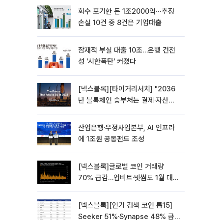
회수 포기한 돈 1조2000억⋯추정
손실 10건 중 8건은 기업대출
잠재적 부실 대출 10조…은행 건전
성 '시한폭탄' 커졌다
[넥스블록][타이거리서치] "2036
년 블록체인 승부처는 결제·자산거
래·기계경제 재편"
산업은행·우정사업본부, AI 인프라
에 1조원 공동펀드 조성
[넥스블록]글로벌 코인 거래량
70% 급감…업비트·빗썸도 1월 대비
65% 줄어
[넥스블록][인기 검색 코인 톱15]
Seeker 51%·Synapse 48% 급