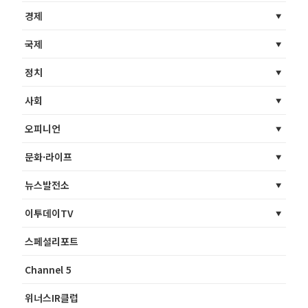
경제
국제
정치
사회
오피니언
문화·라이프
뉴스발전소
이투데이TV
스페셜리포트
Channel 5
위너스IR클럽