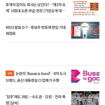
후계자 없어도 회사는 남긴다?…‘제3자 승
계’ 시험대 오른 中企 현장 [기업승계 대전
환]
MSCI 발표 D-7…후보주 반등에 편입 기대
재점화
논란의 'Busan is Good'…8억 도시
단독
브랜드, 용산 대통령실 CI 업체가 수행
'입추'에도 39도⋯수도권ㆍ강원ㆍ전라 폭
염 [날씨]