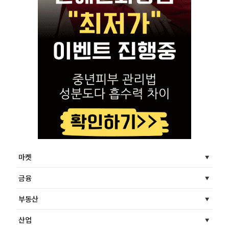
마켓
금융
부동산
산업