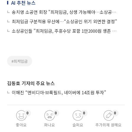
AI 추천 뉴스
송치영 소공연 회장 "최저임금, 상생 가능해야…소상공인 생존권 존중해달라"
최저임금 구분적용 무산에…“소상공인 위기 외면한 결정”
소상공인들 "최저임금, 주휴수당 포함 1만2000원 생존 위협...동결돼야"
#최저임금
김동효 기자의 주요 뉴스
이해진 “엔비디아·브룩필드, 네이버에 14조원 투자”
0
0
0
0
좋아요
화나요
슬퍼요
추가취재 원해요