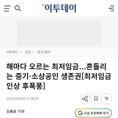
이투데이
산업
중기/벤처
해마다 오르는 최저임금...흔들리
는 중기·소상공인 생존권[최저임금
인상 후폭풍]
입력 2025-07-17 05:30
김동효 기자
구글 선호매체 추가