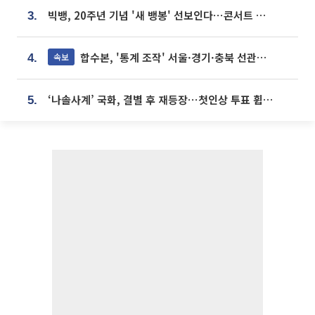
빅뱅, 20주년 기념 '새 뱅봉' 선보인다⋯콘서트 앞두고 팝업 개최
3.
합수본, '통계 조작' 서울·경기·충북 선관위 등 추가 압수수색
속보
4.
‘나솔사계’ 국화, 결별 후 재등장⋯첫인상 투표 휩쓸고 ‘인기녀’ 등극
5.