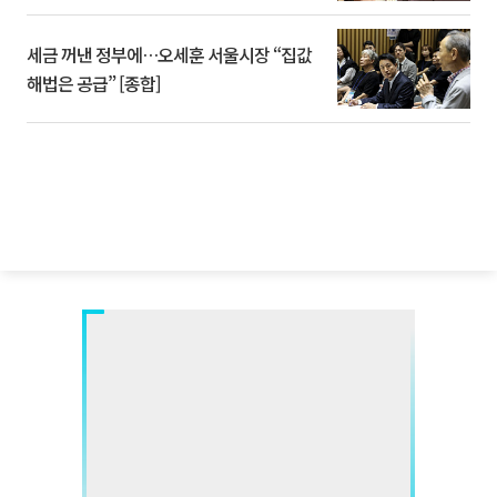
세금 꺼낸 정부에…오세훈 서울시장 “집값
해법은 공급” [종합]