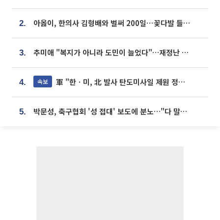
아옳이, 한의사 김형배와 벌써 200일⋯꽃다발 들고 "프러포즈 아냐"
2.
추미애 "복지가 아니라 도민이 늘었다"…재정난 책임론 정면돌파
3.
軍 "한ㆍ미, 北 발사 탄도미사일 제원 정밀분석 중"
속보
4.
박문성, 축구협회 '성 접대' 보도에 분노…"다 말아먹으려고 작정했나"
5.