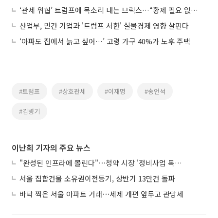
‘관세 위협’ 트럼프에 목소리 내는 브릭스…“황제 필요 없다”
산업부, 민간 기업과 '트럼프 서한' 실물경제 영향 살핀다
‘아파도 집에서 늙고 싶어…’ 고령 가구 40%가 노후 주택
#트럼프
#상호관세
#이재명
#송언석
#김병기
이난희 기자의 주요 뉴스
"완성된 인프라에 몰린다"⋯청약 시장 '정비사업 독주' 42배 격차
서울 집합건물 소유권이전등기, 상반기 13만건 돌파
바닥 찍은 서울 아파트 거래⋯세제 개편 앞두고 관망세