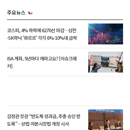
주요뉴스
코스피, 4% 하락에 6270선 마감…삼전
·SK하닉 '와르르' 각각 6%·10%대 급락
ISA 계좌, 5년마다 깨라고요? [이슈크래
커]
김정관 장관 “반도체 성과급, 주총 승인 받
도록”…상법·자본시장법 개정 시사