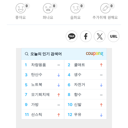
0
0
0
0
좋아요
화나요
슬퍼요
추가취재 원해요