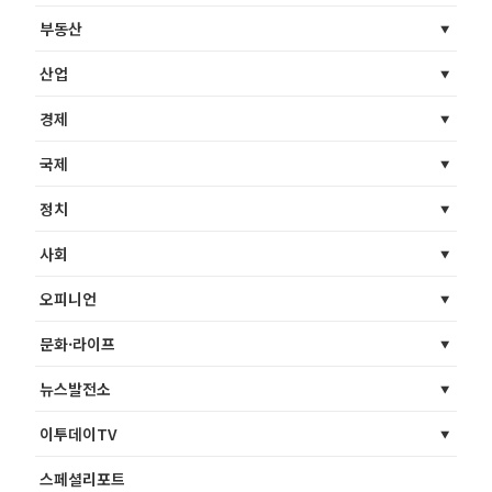
부동산
산업
경제
국제
정치
사회
오피니언
문화·라이프
뉴스발전소
이투데이TV
스페셜리포트