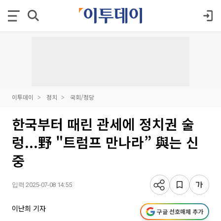
이투데이
정치
국회/정당
한국부터 때린 관세에 정치권 술
렁...野 "트럼프 만나라” 與는 신
중
입력 2025-07-08 14:55
이난희 기자
구글 선호매체 추가