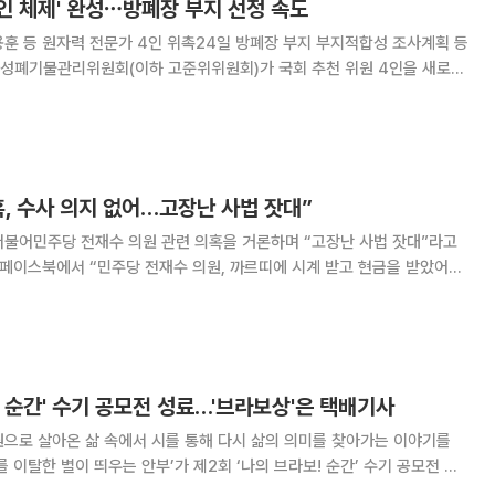
인 체제' 완성⋯방폐장 부지 선정 속도
훈 등 원자력 전문가 4인 위촉24일 방폐장 부지 부지적합성 조사계획 등
. 여야 추천 위원들이 모두 합류함에 따라 방폐장
부지 선정 작업도 속도를 내게 됐다. 고준위위원회는 국회 추천
, 수사 의지 없어…고장난 사법 잣대”
더불어민주당 전재수 의원 관련 의혹을 거론하며 “고장난 사법 잣대”라고
 이어 “특검은 덮고 경찰은 뭉개고, 의원회관 서
스크를 밭두렁에 버려도, 수사할 의지
! 순간' 수기 공모전 성료…'브라보상'은 택배기사
으로 살아온 삶 속에서 시를 통해 다시 삶의 의미를 찾아가는 이야기를
 이탈한 별이 띄우는 안부’가 제2회 ‘나의 브라보! 순간’ 수기 공모전 대