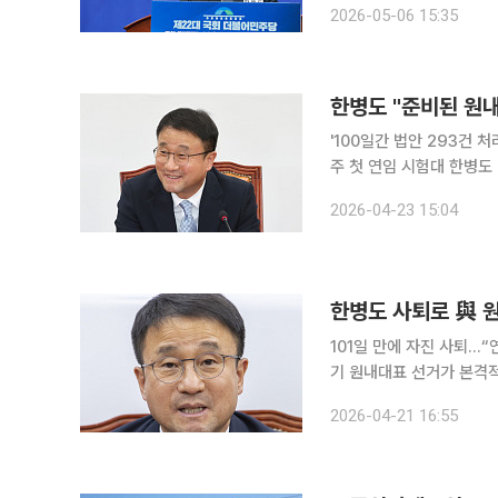
2026-05-06 15:35
한병도 "준비된 원내
'100일간 법안 293건
주 첫 연임 시험대 한병도 더불어민주당 의원이 사퇴 이틀만인 23일 원내대표 연임 도전을 공식화
했다. 한 의원은 지난 1
2026-04-23 15:04
선거 승리와 연말까지 국
한병도 사퇴로 與 
101일 만에 자진 사퇴…“연말까지 국정과제
기 원내대표 선거가 본격적
직을 내려놓으면서 당내 경쟁 구도도 빠르
2026-04-21 16:55
을 열고 “이재명 정부 성