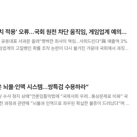
장급 전보 △남중지역본부 김상욱 △경수지역본부 정재훈
메이플키우기 ‘능력치 적용’ 오류…국회 원천 차단 움직임, 게임업계 예의주시
 공동대표 사과문 올려“명백한 회사의 책임…사죄드린다”與 매출액 3%
 법안이 추진되면서 게임업계가 긴장하고 있다. 업계는 이번 법안이 통과될
경우 게임산업 전반에 미칠 파장을 예의주시하고 있다. 27일 게임업계에
은 뇌물·인맥 시스템…쌍특검 수용하라”
여당 수사 정지 상태”언론입틀막법에 “국제사회 우려…통상문제로 비화” 국
천 과정과 관련해 “뇌물과 인맥으로 좌우된 확실한 물증이 드러났다”며 통
대표는 이날 국회에서 열린 최고위원회의에서
는 빛의 속도로 진행되는데, 전재수·김병