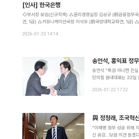
[인사] 한국은행
◇부서장 보임(신규직책) △윤리경영실장 김상규 (前금융업무국
견, 1급) △커뮤니케이션국장 이석우 (前국방대학교파견, 1급) 
김영환 (前경제통계1국 부국장, 1급) △금융업무국장 김태정 (前
2026-01-23 14:14
송언석, 홍익표 정
송언석 “특검 아니면 진실 규
민의힘 원내대표는 22일
뇌물 의혹에 대한 ‘쌍특검’ 수용을 거듭 촉구했다.
2026-01-22 17:22
에서 홍 정무수석을 만나 
與 정청래, 조국혁신
“이재명 정부 성공 위해 
신 공감…당원 의견 듣겠다” 정청래 더불어민주당 대표가 조국혁신당에 합당을 전격 제안했다.