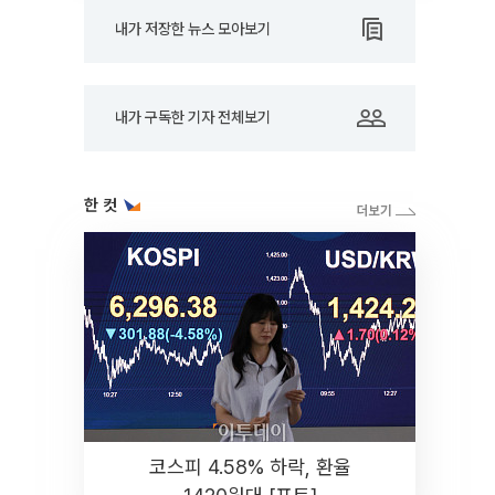
내가 저장한 뉴스 모아보기
내가 구독한 기자 전체보기
한 컷
코스피 4.58% 하락, 환율