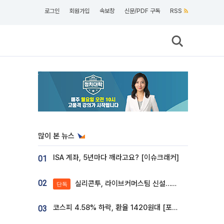
로그인
회원가입
속보창
신문/PDF 구독
RSS
많이 본 뉴스
ISA 계좌, 5년마다 깨라고요? [이슈크래커]
01
02
실리콘투, 라이브커머스팀 신설…K뷰티 ‘글로벌 판매망’ 확대[K뷰티 라방戰]
단독
코스피 4.58% 하락, 환율 1420원대 [포토]
03