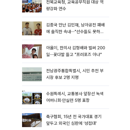
전북교육청, 교육공무직원 대상 역
량강화 연수
김종국 만난 김민재, 남아공전 패배
에 솔직한 속내⋯"선수들도 못하긴
했다"
아옳이, 한의사 김형배와 벌써 200
일⋯꽃다발 들고 "프러포즈 아냐"
전남광주통합특별시, 시민 추천 부
시장 후보 2명 지명
수원특례시, 교통봉사 앞장선 녹색
어머니회·안실련 5명 표창
축구협회, 15년 전 국가대표 경기
앞두고 외국인 심판에 ‘성접대’