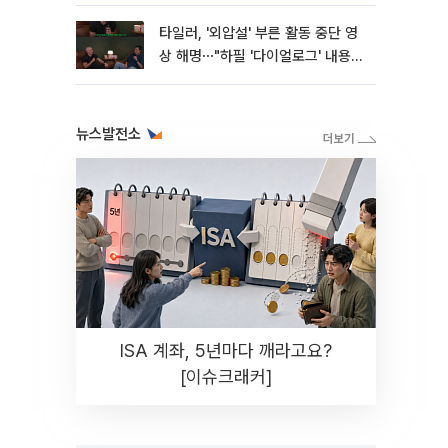
타일러, '외압설' 부른 활동 중단 영
상 해명⋯"하필 '다이얼로그' 내용이
라"
뉴스발전소
ISA 계좌, 5년마다 깨라고요?
[이슈크래커]