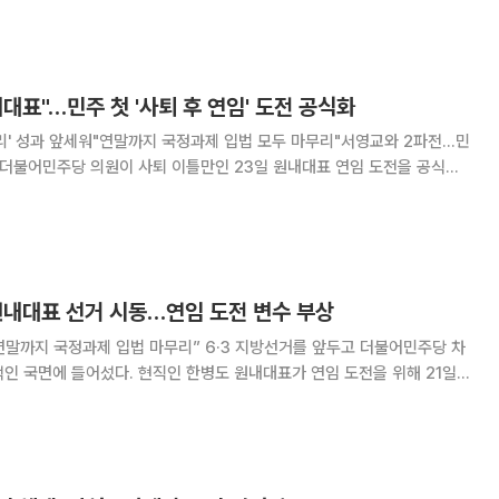
했다. 민주당 원내대표 연임 사례는 이번이 처음이다. 이번 선거는
대표"…민주 첫 '사퇴 후 연임' 도전 공식화
 처리' 성과 앞세워"연말까지 국정과제 입법 모두 마무리"서영교와 2파전…민
00일간 본회의에서 통과시킨 293건의 법률안을 전면에 내세우며 6·3 지방
정과제 입법 완수를 공약으로 제시했
원내대표 선거 시동…연임 도전 변수 부상
 입법 마무리” 6·3 지방선거를 앞두고 더불어민주당 차
인 국면에 들어섰다. 현직인 한병도 원내대표가 연임 도전을 위해 21일
게 형성되고 있다. 한 원내대표는 이날 국회에서 기자회견
공을 위해서는 올해 12월까지 주요 국정