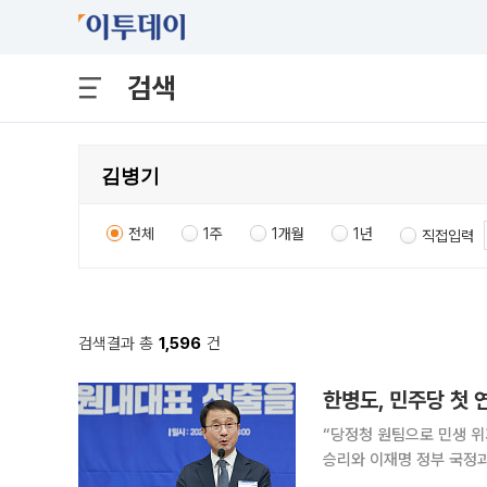
검색
전체
1주
1개월
1년
직접입력
검색결과 총
1,596
건
한병도, 민주당 첫
“당정청 원팀으로 민생 위기 극복” 한병도 더불어민주당 원내대표가 6일
승리와 이재명 정부 국정과제 입법 완수를 강조
22대 국회 제3기 원내대