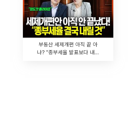
부동산 세제개편 아직 끝 아
냐? "종부세율 발표보다 내릴
것" 장기거주·양도세 전망 I 집
땅지성 I 김인만, 진미윤