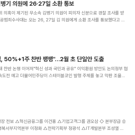
 김병기 의원에 26·27일 소환 통보
위 의혹이 제기된 무소속 김병기 의원이 피의자 신분으로 경찰 조사를 받
의사를 표시한 것으로 알려졌다. 김 의원은 공천헌금 수수 의혹,
용 의혹, 자녀 취업 청탁 의혹
 50%+1주 찬반 팽팽"…2월 초 단일안 도출
내 찬반 논쟁 이어져"혁신 성과 국민과 공유" 이익환원 방안도 논의정부 협
발행 주체를 놓고 막판 조율에
사인 '은행 과반지분(50%+1주)' 의무화를 두고 당내 찬반이 팽팽히 맞서
안 도출을 목표로 내부 논의에 속도를