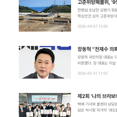
고준위방폐물위, '9
한병섭·조남찬·김병기·정용
핵심안건 심의 고준위방사성폐기물관리위원회(이하 고준위위원회)가 국회 추천 위원 4인을 새로
위촉하며 전체 9인 체제의 진용을 마침내 완성했다
2026-04-07 12:00
장동혁 “전재수 의혹
장동혁 국민의힘 대표는 
비판했다. 장 대표는 이날 페이스북에서 “민주당 전재수 의원, 까르띠에 시계 받고 현금을 받았어도,
버젓이 부산시장 선거전을 뛰고 있다”라고 밝혔다.
2026-03-31 11:05
류를 갈아 없애도, 하드디
제2회 '나의 브라보
택배 기사와 콜센터 상담원
담은 박시형 작가의 ‘궤도를
상을 차지했다. 이투데이피엔씨는 13일 서울 강남구 이투데이 사옥에서 시상식을 열고 총 380여 편