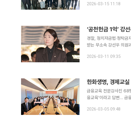
2026-03-15 11:18
의 응모작 가운데 선정된 
‘공천헌금 1억’ 강
경찰, 정치자금법·청탁금지법 위반 등 혐의 적용 지
받는 무소속 강선우 의원과
고 김병기 무소속 의원(전 
2026-03-11 09:35
경찰 등에 따르면 서울경
한화생명, 경제교실
금융교육 전문강사진 68명
융교육’이라고 답변… 금융교육 필요성↑ 한화생명이 이달 4일 
화생명 경제교실 강사 발대
2026-03-05 09:48
전국 아동·청소년 1만여