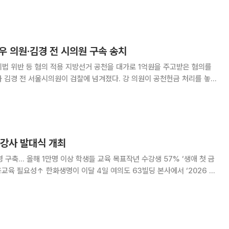
수상작들을 발표했다. ‘나의 브라보
선우 의원·김경 전 시의원 구속 송치
방선거 공천을 대가로 1억원을 주고받은 혐의를
 김경 전 서울시의원이 검찰에 넘겨졌다. 강 의원이 공천헌금 처리를 놓
더불어민주당 원내대표)과 논의하는 녹취가 공개된 지 72일 만이다. 11일
찰청 공공범죄수사대는 강 의원과 김 전
 강사 발대식 개최
 구축… 올해 1만명 이상 학생들 교육 목표작년 수강생 57% ‘생애 첫 금
여의도 63빌딩 본사에서 ‘2026 한
식’을 개최했다고 5일 밝혔다. 금융교육 전문강사진 68명을 선발해 올해
 명에게 금융교육을 제공함으로써