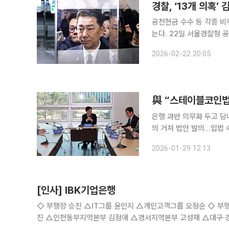
경찰, ‘13개 의혹’
공천헌금 수수 등 각종 비
는다. 22일 서울경찰청 공공범죄수사대는 오는 26, 27일 김 의원에게 소환 조사를 통보했다고 밝
혔다. 김 의원 측도 조사를 받겠다는 
2026-02-22 20:05
배우자의 법인카드 사적 유
與 “스테이블코인법,
은행 과반 의무화 두고 당
의 거쳐 법안 발의…입법 속도전 예고 더불어민주당이 스테이블코인 
돌입했다. 업계 최대 관심
2026-01-29 12:13
는 가운데, 2월 초 단일
[인사] IBK기업은행
◇ 부행장 승진 △IT그룹 윤인지 △개인고객그룹 오정순 ◇ 부행장 전보 △혁신금융그룹 이건홍 △기업고객그룹 권오삼 ◇ 본부장급 승
진 △인천동부지역본부 김정애 △경서지역본부 고성재 △대구·경북서부지역본부 이정화 △전략기획부 정광석 △IT개발본부 조성열 △