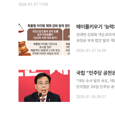
정보보호최고책임자 강경모 ◇ 본부
2026-01-27 17:03
강대현·김정욱 넥슨코리아
과징금 부과 법안 발의 게임업계의 고질병인 확률 조작 논란이 다시 불거진 가운데 국회에서 과징금
을 부과하는 강력한 규제
2026-01-27 16:34
국힘 “민주당 공천
“야당 수사 빛의 속도, 
민의힘은 26일 민주당 공
일교·공천뇌물 쌍특검 수용을 거듭 촉구했다. 송 원내
2026-01-26 09:27
“야당 인사들에 대한 수사