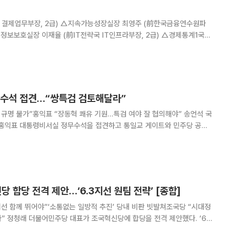
 결제업무부장, 2급) △지속가능성장실장 최영주 (前한국금융연수원파
△정보보호실장 이재율 (前IT전략국 IT인프라부장, 2급) △경제통계1국장
목포본부장, 1급) △프랑크푸
무수석 접견…“쌍특검 검토해달라”
명 불가”홍익표 “장동혁 쾌유 기원…특검 여야 잘 협의해야” 송언석 국
 홍익표 대통령비서실 정무수석을 접견하고 통일교 게이트와 민주당 공천
 송 원내대표는 이날 서울 여의도 국회 원내대표실
“장동혁 대표가 8일간 단식을 이어가다
당 합당 전격 제안…‘6.3지선 원팀 전략’ [종합]
지선 함께 뛰어야”‘소통없는 일방적 추진’ 당내 비판 빗발쳐조국당 “시대정
 ‘6·3