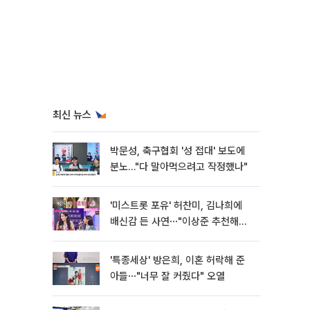
최신 뉴스
박문성, 축구협회 '성 접대' 보도에
분노…"다 말아먹으려고 작정했나"
'미스트롯 포유' 허찬미, 김나희에
배신감 든 사연⋯"이상준 추천해주
더라"
'특종세상' 방은희, 이혼 허락해 준
아들⋯"너무 잘 커줬다" 오열