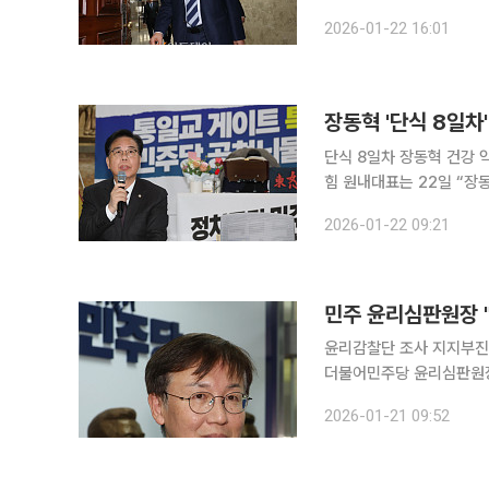
지방선거 승리’를 위한 원
2026-01-22 16:01
이 커지고 있
장동혁 '단식 8일차
단식 8일차 장동혁 건강 악화에
힘 원내대표는 22일 “장
근식 단식도 아니고, 단식
2026-01-22 09:21
원내대표는 이날 국회 로
민주 윤리심판원장 
윤리감찰단 조사 지지부진에
더불어민주당 윤리심판원장
란에 대해 직권조사 명령을 발령했다. 한 원장은 21일 MBC 라디오
2026-01-21 09:52
송에서 "지난 19일 장 의