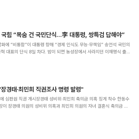
 팀 구성이 명분이지만 당내에서는 ‘공론화 없는 일방적 추진’이라는 반발
다. 정 대표는 22일 국회에서 긴급기자회
' 국힘 “목숨 건 국민단식…李 대통령, 쌍특검 답해야”
 “비통함”이 대통령 향해 “경제 인식도 무능·무책임” 송언석 국민의
동혁 대표의 단식 8일 차다. 밤이 되면 농성장에서 사라지던 이재명식 출퇴
 21일차에 담배를 피우던 정청래식 흡연 단식도 아니다”라고 밝혔다. 송
텐더홀에서 열린 최고위원회의에서
"장경태·최민희 직권조사 명령 발령"
 심판원 직권 개시장경태 성비위·최민희 축의금 의혹 징계 착수 한동수
이 장경태 의원의 성비위 의혹과 최민희 의원의 자녀 결혼식 축의금 논
 '김종배의 시선집중' 유튜브 방
원의 성 관련 비위 의혹과 최 의원의 결