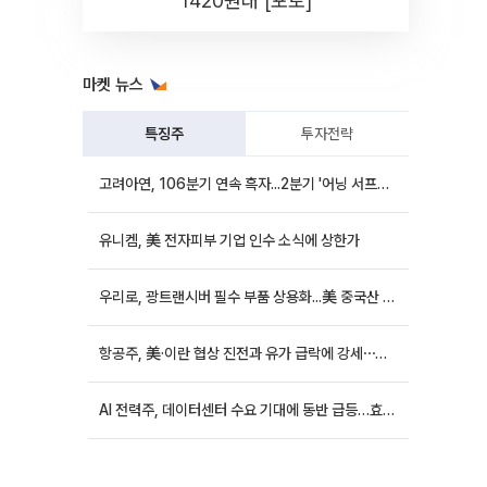
1420원대 [포토]
마켓 뉴스
특징주
투자전략
고려아연, 106분기 연속 흑자...2분기 '어닝 서프라이즈'에 장 초반 12%대 강세
유니켐, 美 전자피부 기업 인수 소식에 상한가
우리로, 광트랜시버 필수 부품 상용화...美 중국산 퇴출 추진에 상승세
항공주, 美·이란 협상 진전과 유가 급락에 강세⋯한진칼 8%↑
AI 전력주, 데이터센터 수요 기대에 동반 급등…효성중공업 10%↑