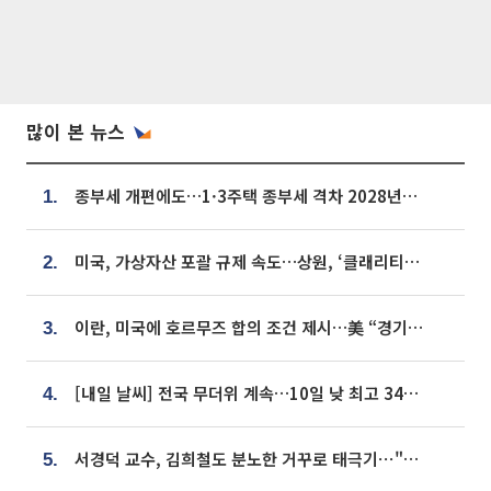
많이 본 뉴스
종부세 개편에도…1·3주택 종부세 격차 2028년부터 확대
1.
미국, 가상자산 포괄 규제 속도…상원, ‘클래리티법’ 9월 절차투표 추진
2.
이란, 미국에 호르무즈 합의 조건 제시…美 “경기 아직 안 끝나” [종합]
3.
[내일 날씨] 전국 무더위 계속…10일 낮 최고 34도 육박
4.
서경덕 교수, 김희철도 분노한 거꾸로 태극기⋯"엉터리는 아냐, 아쉬울 뿐"
5.