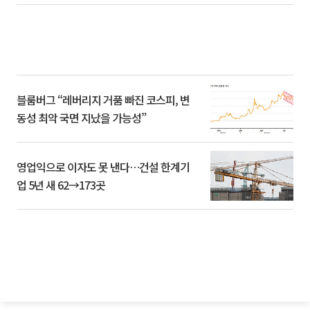
블룸버그 “레버리지 거품 빠진 코스피, 변
동성 최악 국면 지났을 가능성”
영업익으로 이자도 못 낸다…건설 한계기
업 5년 새 62→173곳