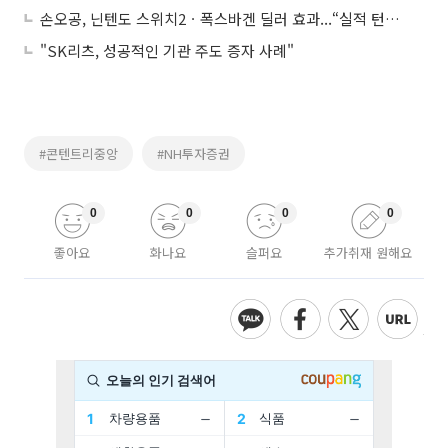
손오공, 닌텐도 스위치2ㆍ폭스바겐 딜러 효과...“실적 턴어라운드 전망”
"SK리츠, 성공적인 기관 주도 증자 사례"
#콘텐트리중앙
#NH투자증권
0
0
0
0
좋아요
화나요
슬퍼요
추가취재 원해요