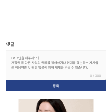
댓글
0 / 300