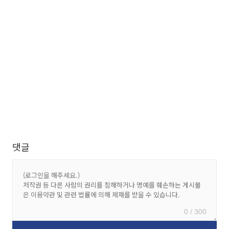
댓글
0 / 300