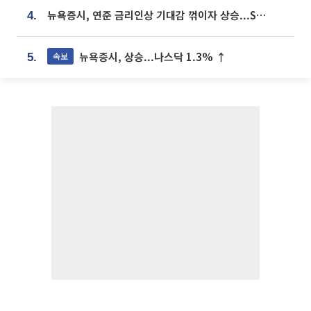
뉴욕증시, 연준 금리인상 기대감 꺾이자 상승...S&P500 사상 최고치 [종합]
4.
뉴욕증시, 상승...나스닥 1.3% ↑
속보
5.