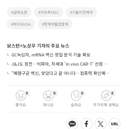
#알테오젠
#키트루다SC
#기술이전계약
#바이오USA
#항체약물접합체
보스턴=노상우 기자의 주요 뉴스
GC녹십자, mRNA 백신 정밀 분석 기술 확보
J&J도 참전…빅파마, 차세대 ‘in vivo CAR-T’ 선점 경쟁 본격화
“폐렴구균 백신, 맞았다고 끝 아니다…접종력 확인해야”
0
0
0
0
좋아요
화나요
슬퍼요
추가취재 원해요