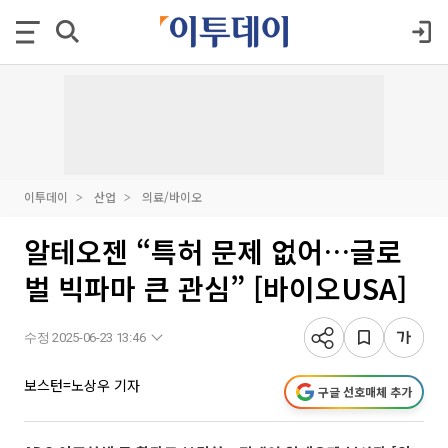
이투데이
산업
의료/바이오
알테오젠 “특허 문제 없어…글로
벌 빅파마 큰 관심” [바이오USA]
수정 2025-06-23 13:46
보스턴=노상우 기자
구글 선호매체 추가