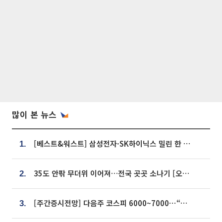
많이 본 뉴스
[베스트&워스트] 삼성전자·SK하이닉스 밀린 한 주…상상인증권은 85% 급등
1.
35도 안팎 무더위 이어져…전국 곳곳 소나기 [오늘 날씨]
2.
[주간증시전망] 다음주 코스피 6000~7000⋯“外人 수급은 정책이 변수”
3.