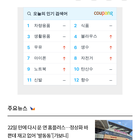
주요뉴스
22일 만에 다시 문 연 홈플러스…정상화 바
쁜데 재고 없어 ‘발동동’[가보니]