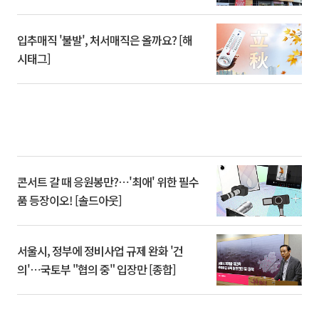
입추매직 '불발', 처서매직은 올까요? [해
시태그]
콘서트 갈 때 응원봉만?⋯'최애' 위한 필수
품 등장이오! [솔드아웃]
서울시, 정부에 정비사업 규제 완화 '건
의'⋯국토부 "협의 중" 입장만 [종합]