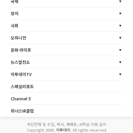
국제
정치
사회
오피니언
문화·라이프
뉴스발전소
이투데이TV
스페셜리포트
Channel 5
위너스IR클럽
무단전재 및 수집, 복사, 재배포, AI학습 이용 금지
Copyright 2006.
이투데이
. All rights reserved