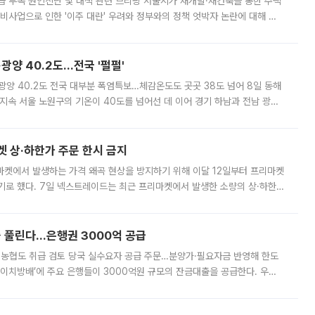
급 부족 원인진단 및 대책 관련 브리핑 서울시가 재개발·재건축을 통한 주택
비사업으로 인한 '이주 대란' 우려와 정부와의 정책 엇박자 논란에 대해 정
실장은 2031년까지 31만 가구 착공 목표에 차질이 없다는 입장이나,
·광양 40.2도…전국 '펄펄'
·광양 40.2도 전국 대부분 폭염특보…체감온도도 곳곳 38도 넘어 8일 동해
지속 서울 노원구의 기온이 40도를 넘어선 데 이어 경기 하남과 전남 광양
. 전국 대부분 지역에 폭염특보가 내려진 가운데 곳곳에서 39~40도 안팎
켓 상·하한가 주문 한시 금지
마켓에서 발생하는 가격 왜곡 현상을 방지하기 위해 이달 12일부터 프리마켓
기로 했다. 7일 넥스트레이드는 최근 프리마켓에서 발생한 소량의 상·하한
, 주문 오류로 인한 가격 급등락을 최소화하기 위한 비상 대응방안을 발표
 풀린다…은행권 3000억 공급
리·농협도 취급 검토 당국 실수요자 공급 주문…분양가·필요자금 반영해 한도
에이치방배’에 주요 은행들이 3000억원 규모의 잔금대출을 공급한다. 우리
하고 있어 향후 공급 규모가 늘어날 전망이다. 7일 금융권에 따르면 KB국