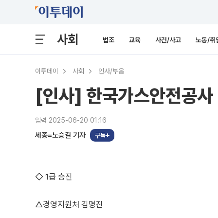
사회
법조
교육
사건/사고
노동/취
이투데이
사회
인사/부음
[인사] 한국가스안전공사
입력 2025-06-20 01:16
세종=노승길 기자
구독
◇ 1급 승진
△경영지원처 김명진