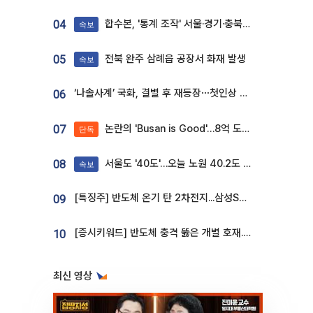
합수본, '통계 조작' 서울·경기·충북 선관위 등 추가 압수수색
04
속보
전북 완주 삼례읍 공장서 화재 발생
05
속보
‘나솔사계’ 국화, 결별 후 재등장⋯첫인상 투표 휩쓸고 ‘인기녀’ 등극
06
논란의 'Busan is Good'…8억 도시브랜드, 용산 대통령실 CI 업체가 수행
07
단독
서울도 '40도'…오늘 노원 40.2도 기록
08
속보
[특징주] 반도체 온기 탄 2차전지...삼성SDI, 장 초반 7% 넘게 껑충
09
[증시키워드] 반도체 충격 뚫은 개별 호재...포스코퓨처엠·에코프로·한화솔루션 '눈길'
10
최신 영상