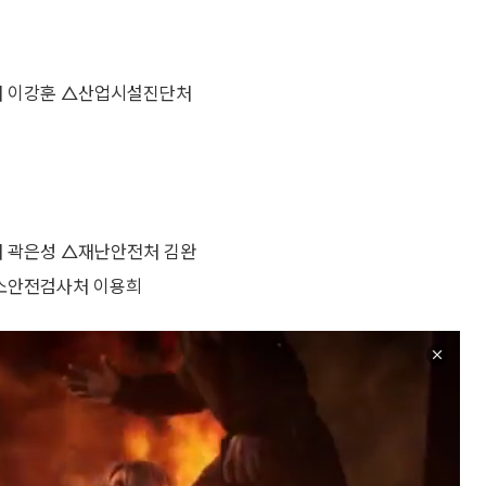
처 이강훈 △산업시설진단처
 곽은성 △재난안전처 김완
소안전검사처 이용희