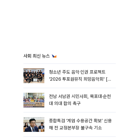
사회 최신 뉴스
청소년 주도 음악·인권 프로젝트
'2026 투포원뮤직 희망음악회' [포
토]
전남 서남권 시민사회, 목포대·순천
대 의대 합의 촉구
종합특검 ‘계엄 수용공간 확보’ 신용
해 전 교정본부장 불구속 기소