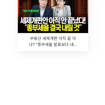
부동산 세제개편 아직 끝 아
냐? "종부세율 발표보다 내릴
것" 장기거주·양도세 전망 I 집
땅지성 I 김인만, 진미윤