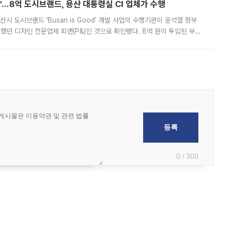
od'…8억 도시브랜드, 용산 대통령실 CI 업체가 수행
시 도시브랜드 ‘Busan is Good’ 개발 사업의 수행기관이 윤석열 정부
여했던 디자인 전문업체 피앤(P&)인 것으로 확인됐다. 8억 원이 투입된 부산
 부족과 디자인 정체성 논란에 휩싸였던 만큼, 사업 선정 과정과 결과물에
0 / 300