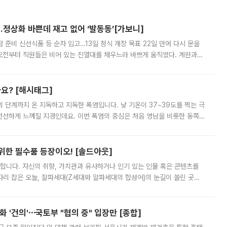
…정상화 바쁜데 재고 없어 ‘발동동’[가보니]
준비 신선식품 등 순차 입고…13일 정식 개장 목표 22일 만에 다시 문을
오전부터 직원들은 비어 있는 진열대를 채우느라 바쁘게 움직였다. 계란과
리를 잡기 시작했지만, 매장 곳곳엔 여전히 텅 빈 매대가 먼저 눈에 들어왔
까요? [해시태그]
’의 단계까지 온 지독하고 지독한 폭염입니다. 낮 기온이 37~39도를 찍는 극
 선선하게 느껴질 지경인데요. 이번 폭염의 중심은 처음 영남을 비롯한 동쪽
 북서풍이 산맥을 넘어 영남 쪽으로 내려오면서 뜨겁고 건조해졌는데요.
 위한 필수품 등장이오! [솔드아웃]
합니다. 자신의 취향, 가치관과 유사하거나 인기 있는 인물 혹은 콘텐츠를
'가 자리 잡은 오늘, 잘파세대(Z세대와 알파세대의 합성어)의 눈길이 쏠린 곳은
리는 공연장. 응원봉만큼이나 눈에 띄는 게 있습니다. 공연이 시작되기
 '건의'⋯국토부 "협의 중" 입장만 [종합]