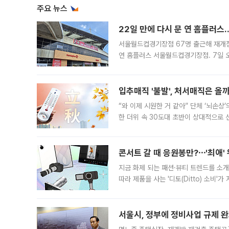
주요 뉴스
22일 만에 다시 문 연 홈플러스
서울월드컵경기장점 67명 출근해 재개점 
연 홈플러스 서울월드컵경기장점. 7일 
우유, 과일 같은 신선식품이 차근차근 자
입추매직 '불발', 처서매직은 올
“와 이제 시원한 거 같아” 단체 ‘뇌손상
한 더위 속 30도대 초반이 상대적으로
지역에 있었습니다. 7월 말에는 서풍과
콘서트 갈 때 응원봉만?⋯'최애'
지금 화제 되는 패션·뷰티 트렌드를 소개
따라 제품을 사는 '디토(Ditto) 소비
어디일까요? 아이돌 콘서트 시작을 기다
서울시, 정부에 정비사업 규제 완화