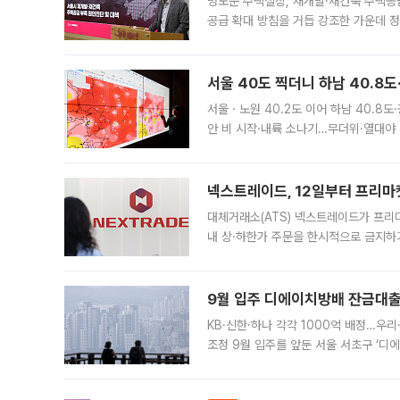
명노준 주택실장, 재개발·재건축 주택공
공급 확대 방침을 거듭 강조한 가운데 정
면 반박하고 나섰다. 명노준 서울시 주택
서울 40도 찍더니 하남 40.8도
서울ㆍ노원 40.2도 이어 하남 40.8도
안 비 시작·내륙 소나기…무더위·열대야 
에서도 40도를 웃도는 기온이 관측됐다
의 극심한
넥스트레이드, 12일부터 프리마
대체거래소(ATS) 넥스트레이드가 프리
내 상·하한가 주문을 한시적으로 금지하
가 체결 사례와 관련해 설명자료를 내고
9월 입주 디에이치방배 잔금대출
KB·신한·하나 각각 1000억 배정…우
조정 9월 입주를 앞둔 서울 서초구 ‘디
은행과 NH농협은행도 대출 취급을 검토
민은행