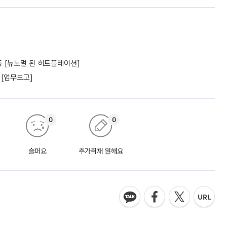
 [뉴노멀 된 히트플레이션]
 [업무보고]
0
0
슬퍼요
추가취재 원해요