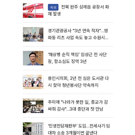
전북 완주 삼례읍 공장서 화
속보
재 발생
경기관광공사 "3년 연속 적자"…영
화동 리츠 사업 속도 놓고 수원시와
이견
‘채상병 순직 책임’ 임성근 전 사단
장, 항소심도 징역 3년
용인시의회, 2년 전 심은 도서관 다
시 찾아 청년봉사단 약속까지
추미애 "나라가 못한 일, 종교가 감
싸줘 감사"…3대 종단과 첫 만남
‘민생전담재판부’ 도입…전세사기·임
대차 소송 3개월이면 끝낸다