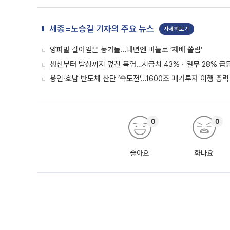
세종=노승길 기자의 주요 뉴스
자세히보기
양파밭 갈아엎은 농가들…내년엔 마늘로 ‘재배 쏠림’
생산부터 밥상까지 덮친 폭염…시금치 43%ㆍ열무 28% 급등
용인·호남 반도체 산단 ‘속도전’…1600조 메가투자 이행 총력
0
0
좋아요
화나요