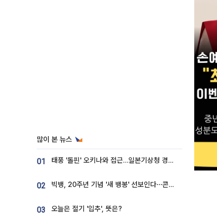
많이 본 뉴스
태풍 '돌핀' 오키나와 접근…일본기상청 경로 업데이트
01
빅뱅, 20주년 기념 '새 뱅봉' 선보인다⋯콘서트 앞두고 팝업 개최
02
오늘은 절기 '입추', 뜻은?
03