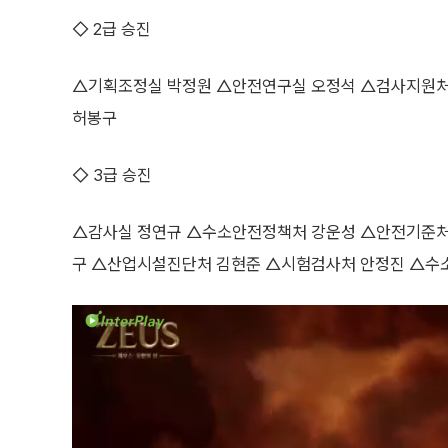
◇ 2급 승진
△기획조정실 박정원 △안전연구실 오정석 △검사지원
허봉구
◇ 3급 승진
△감사실 정연규 △수소안전정책처 강운성 △안전기준처
구 △산업시설진단처 김현준 △시험검사처 안정진 △수