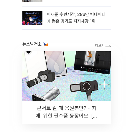
이재준 수원시장, 286만 빅데이터
가 뽑은 경기도 지자체장 1위
뉴스발전소
콘서트 갈 때 응원봉만?⋯'최
애' 위한 필수품 등장이오! [솔
드아웃]