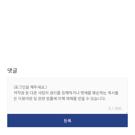
댓글
0 / 300