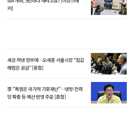
ISA 계좌, 5년마다 깨라고요? [이슈크래
커]
세금 꺼낸 정부에…오세훈 서울시장 “집값
해법은 공급” [종합]
李 "폭염은 국가적 기후재난"…냉방·전력
망 확충 등 예산 반영 주문 [종합]