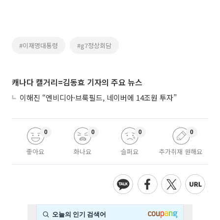
#이재명대통령
#g7정상회담
캐나다 캘거리=김동효 기자의 주요 뉴스
이해진 “엔비디아·브룩필드, 네이버에 14조원 투자”
0
0
0
0
좋아요
화나요
슬퍼요
추가취재 원해요