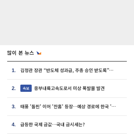
많이 본 뉴스
김정관 장관 “반도체 성과급, 주총 승인 받도록”…상법·자본시장법 개정 시사
1.
중부내륙고속도로서 미상 폭발물 발견
속보
2.
태풍 '돌핀' 이어 '찬홈' 등장…예상 경로에 한국 '한숨'
3.
급등한 국제 금값…국내 금시세는?
4.