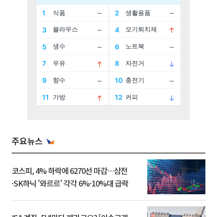
주요뉴스
코스피, 4% 하락에 6270선 마감…삼전
·SK하닉 '와르르' 각각 6%·10%대 급락