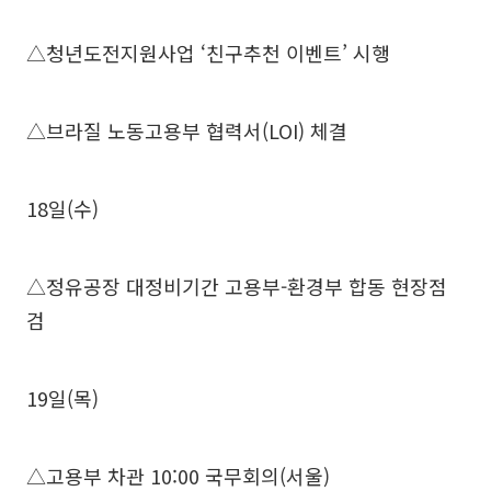
△청년도전지원사업 ‘친구추천 이벤트’ 시행
△브라질 노동고용부 협력서(LOI) 체결
18일(수)
△정유공장 대정비기간 고용부-환경부 합동 현장점
검
19일(목)
△고용부 차관 10:00 국무회의(서울)