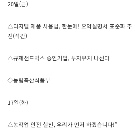
20일(금)
△디지털 제품 사용법, 한눈에! 요약설명서 표준화 추
진(석간)
△규제샌드박스 승인기업, 투자유치 나선다
◇농림축산식품부
17일(화)
△농작업 안전 실천, 우리가 먼저 하겠습니다!”