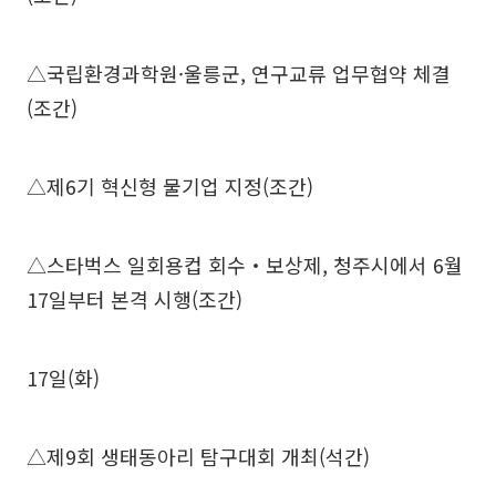
△국립환경과학원·울릉군, 연구교류 업무협약 체결
(조간)
△제6기 혁신형 물기업 지정(조간)
△스타벅스 일회용컵 회수‧보상제, 청주시에서 6월
17일부터 본격 시행(조간)
17일(화)
△제9회 생태동아리 탐구대회 개최(석간)