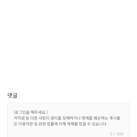
댓글
0 / 300