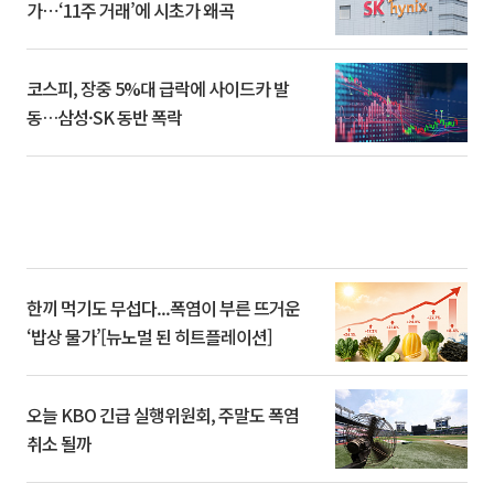
가⋯‘11주 거래’에 시초가 왜곡
코스피, 장중 5%대 급락에 사이드카 발
동…삼성·SK 동반 폭락
한끼 먹기도 무섭다...폭염이 부른 뜨거운
‘밥상 물가’[뉴노멀 된 히트플레이션]
오늘 KBO 긴급 실행위원회, 주말도 폭염
취소 될까