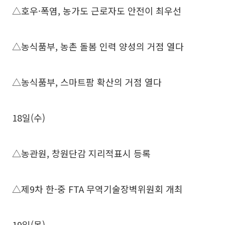
△호우·폭염, 농가도 근로자도 안전이 최우선
△농식품부, 농촌 돌봄 인력 양성의 거점 열다
△농식품부, 스마트팜 확산의 거점 열다
18일(수)
△농관원, 창원단감 지리적표시 등록
△제9차 한-중 FTA 무역기술장벽위원회 개최
19일(목)