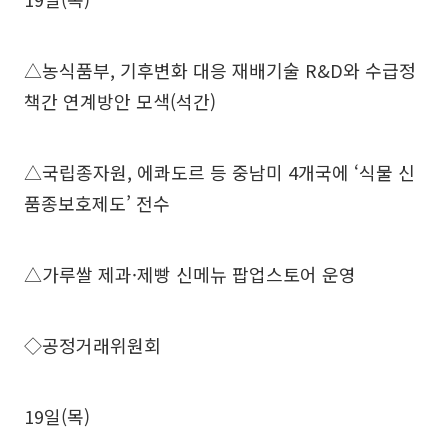
△농식품부, 기후변화 대응 재배기술 R&D와 수급정
책간 연계방안 모색(석간)
△국립종자원, 에콰도르 등 중남미 4개국에 ‘식물 신
품종보호제도’ 전수
△가루쌀 제과·제빵 신메뉴 팝업스토어 운영
◇공정거래위원회
19일(목)