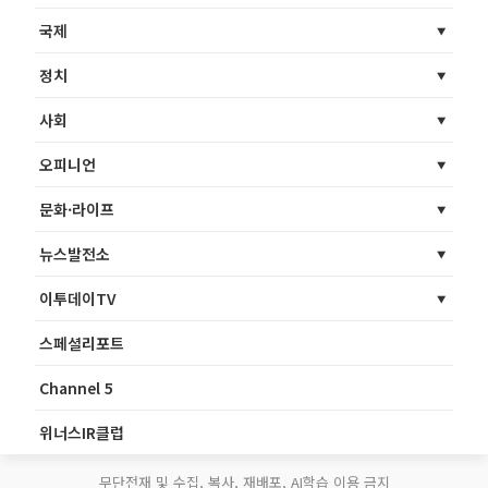
국제
정치
사회
오피니언
문화·라이프
뉴스발전소
이투데이TV
스페셜리포트
Channel 5
위너스IR클럽
무단전재 및 수집, 복사, 재배포, AI학습 이용 금지