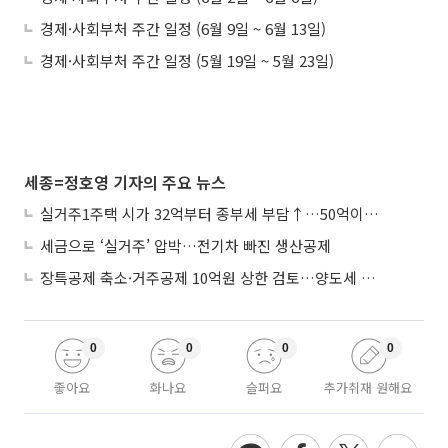
경제·사회부처 주간 일정 (6월 9일 ~ 6월 13일)
경제·사회부처 주간 일정 (5월 19일 ~ 5월 23일)
세종=정호영 기자의 주요 뉴스
실거주1주택 시가 32억부터 종부세 부담↑…50억이면 454→979만원
세금으로 ‘실거주’ 압박…전기차 빠진 생산공제
장특공제 축소·거주공제 10억원 상한 검토…양도세 실거주 중심 개편
0
0
0
0
좋아요
화나요
슬퍼요
추가취재 원해요