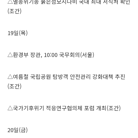
△멸종위기종 붉은점모시나비 국내 최대 서식처 확인
(조간)
19일(목)
△환경부 장관, 10:00 국무회의(서울)
△여름철 국립공원 탐방객 안전관리 강화대책 추진
(조간)
△국가기후위기 적응연구협의체 포럼 개최(조간)
20일(금)