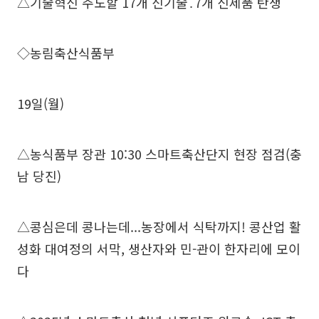
△기술혁신 주도할 17개 신기술․7개 신제품 탄생
◇농림축산식품부
19일(월)
△농식품부 장관 10:30 스마트축산단지 현장 점검(충
남 당진)
△콩심은데 콩나는데...농장에서 식탁까지! 콩산업 활
성화 대여정의 서막, 생산자와 민-관이 한자리에 모이
다