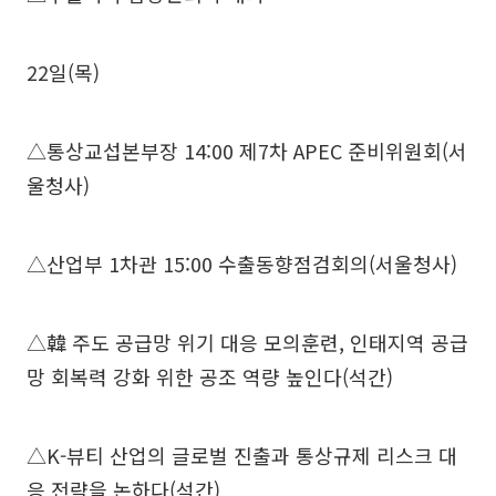
22일(목)
△통상교섭본부장 14:00 제7차 APEC 준비위원회(서
울청사)
△산업부 1차관 15:00 수출동향점검회의(서울청사)
△韓 주도 공급망 위기 대응 모의훈련, 인태지역 공급
망 회복력 강화 위한 공조 역량 높인다(석간)
△K-뷰티 산업의 글로벌 진출과 통상규제 리스크 대
응 전략을 논하다(석간)