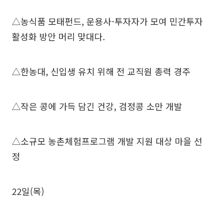
△농식품 모태펀드, 운용사-투자자가 모여 민간투자
활성화 방안 머리 맞대다.
△한농대, 신입생 유치 위해 전 교직원 총력 경주
△작은 콩에 가득 담긴 건강, 검정콩 소만 개발
△소규모 농촌체험프로그램 개발 지원 대상 마을 선
정
22일(목)