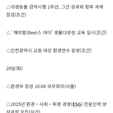
△야생동물 검역시행 1주년, 그간 성과와 향후 과제
점검(조간)
△`해피벌(Bee)스 데이’ 생물다양성 교육 실시(조간)
△인천광역시 교원 대상 환경연수 운영(조간)
20일(화)
△환경부 장관 10:00 국무회의(서울)
△2025년 환경‧사회‧투명 경영(
ESG
) 전문인력 양
성과정 모집(석간)