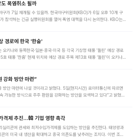
말도 폭염취소 될까
구가 7일 재개될 수 있을까. 한국야구위원회(KBO)가 6일 오후 10개 구
 참석하는 긴급 실행위원회를 열어 폭염 대책을 다시 논의한다. KBO는
서 관람객과 선수단의 안전 위험 상황이 발생했다”며 5∼6일 예정됐던
상 경로에 한국 '한숨'
치는 오키나와 동쪽한국·일본·중국·미국 등 각국 기상청 태풍 '돌핀' 예상 경로
5호 태풍 '찬홈' 현재 위치와 예상 경로 주목 제13호 태풍 ‘돌핀’이 오키나와
 제15호 태풍 ‘찬홈’이 새로 발생했다. 한국과 일본뿐 아니라 중국
 강화 방안 마련”
 것이라고 밝혔다. 5일(현지시간) 로이터통신에 따르면
속 가능한 방식으로 주주 환원을 강화하는 방안을 모색하고 있다”고 밝혔다.
그러면서 자세한 내용은 “조만간 공개할 예정”이라고 덧붙였다. SK하이닉스도 로이터에 전달한 성명에서 “연
가격제 추진…韓 기업 영향 촉각
폴리실리콘에 관세와 최저수입가격제를 도입하는 방안을 추진한다. 태양광과
콘의 미국 내 생산을 확대하고 중국 의존도를 낮추려는 조치다. 이번 조처