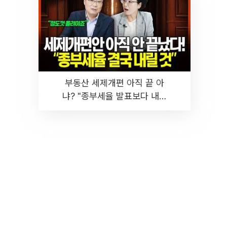
부동산 세제개편 아직 끝 아
냐? "종부세율 발표보다 내릴
것" 장기거주·양도세 전망 I 집
땅지성 I 김인만, 진미윤