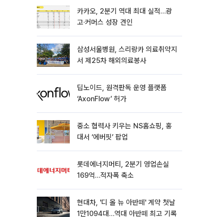
카카오, 2분기 역대 최대 실적…광
고·커머스 성장 견인
삼성서울병원, 스리랑카 의료취약지
서 제25차 해외의료봉사
딥노이드, 원격판독 운영 플랫폼
‘AxonFlow’ 허가
중소 협력사 키우는 NS홈쇼핑, 홍
대서 ‘에버핏’ 팝업
롯데에너지머티, 2분기 영업손실
169억…적자폭 축소
현대차, '디 올 뉴 아반떼' 계약 첫날
1만1094대…역대 아반떼 최고 기록