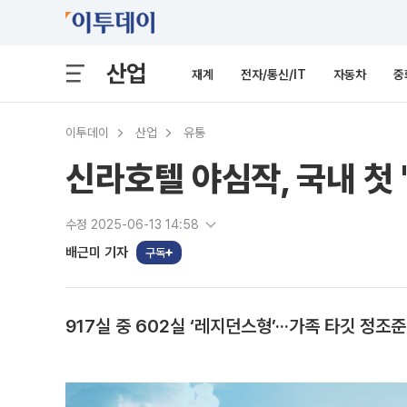
산업
재계
전자/통신/IT
자동차
중
이투데이
산업
유통
신라호텔 야심작, 국내 첫 
수정 2025-06-13 14:58
배근미 기자
구독
917실 중 602실 ‘레지던스형’···가족 타깃 정조준