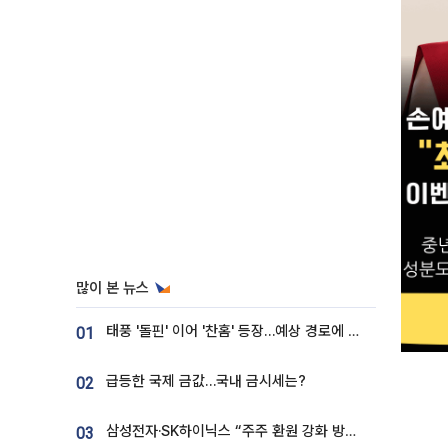
많이 본 뉴스
태풍 '돌핀' 이어 '찬홈' 등장…예상 경로에 한국 '한숨'
01
급등한 국제 금값…국내 금시세는?
02
삼성전자·SK하이닉스 “주주 환원 강화 방안 마련”
03