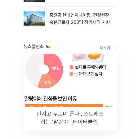
중진공·현대엔지니어링, 건설현장
숙련근로자 250명 장기재직 지원
뉴스발전소
만지고 누르며 푼다…스트레스
잡는 '말랑이' [데이터클립]