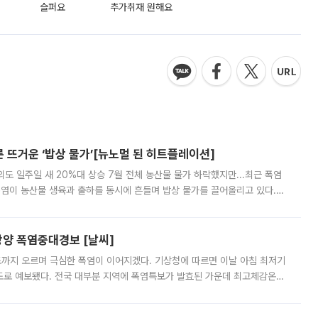
슬퍼요
추가취재 원해요
른 뜨거운 ‘밥상 물가’[뉴노멀 된 히트플레이션]
도 일주일 새 20%대 상승 7월 전체 농산물 물가 하락했지만...최근 폭염
폭염이 농산물 생육과 출하를 동시에 흔들며 밥상 물가를 끌어올리고 있다.
 아니라 오이와 참외, 브로콜리 가격까지 일주일 새 두 자릿수로 뛰었다.
양 폭염중대경보 [날씨]
도까지 오르며 극심한 폭염이 이어지겠다. 기상청에 따르면 이날 아침 최저기
39도로 예보됐다. 전국 대부분 지역에 폭염특보가 발효된 가운데 최고체감온도
. 특히 폭염중대경보가 발표된 서울과 인천 강화ㆍ인천 북부ㆍ인천 남부, 경