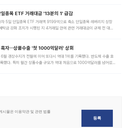
쏠리고 있다. 5일(현지시간) 블룸버그통신에 따르면 미국 행정부 내에서는
종목 ETF 거래대금 '13분의 1' 급감
자 5일 단일종목 ETF 거래액 9199억으로 축소 단일종목 레버리지 상장
예탁금 강화 조치가 시행된 지 4거래일 만에 관련 거래대금이 규제 전 대비
거래소에 따르면 전날 코스피 시장 전체 거래대금은 25조2129억원을 기록
 흑자⋯상품수출 '첫 1000억달러' 상회
표 6월 경상수지가 전월에 이어 또다시 역대 1위를 기록했다. 반도체 수출 호
기록했다. 특히 월간 상품수출 규모가 역대 처음으로 1000억달러를 넘어섰
6월 국제수지(잠정)'에 따르면 6월 경상수지는 497억3000만달러 흑자로