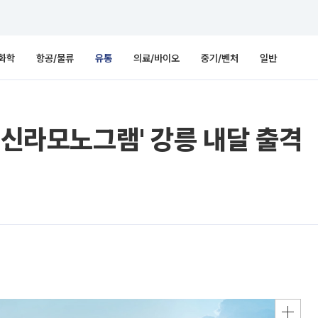
화학
항공/물류
유통
의료/바이오
중기/벤처
일반
'신라모노그램' 강릉 내달 출격