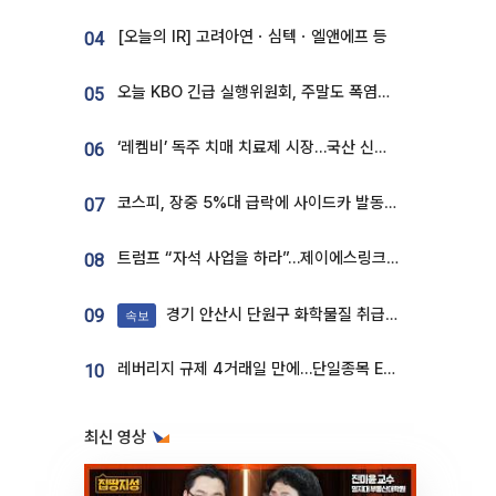
[오늘의 IR] 고려아연ㆍ심텍ㆍ엘앤에프 등
04
오늘 KBO 긴급 실행위원회, 주말도 폭염취소 될까
05
‘레켐비’ 독주 치매 치료제 시장…국산 신약 등장하나
06
코스피, 장중 5%대 급락에 사이드카 발동…삼성·SK 동반 폭락
07
트럼프 “자석 사업을 하라”…제이에스링크, 비중국 영구자석 공급망 구축 속도
08
경기 안산시 단원구 화학물질 취급 공장서 연기 발생
09
속보
레버리지 규제 4거래일 만에…단일종목 ETF 거래대금 '13분의 1' 급감
10
최신 영상