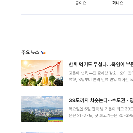
좋아요
화나요
주요 뉴스
한끼 먹기도 무섭다...폭염이 부
고온에 생육 부진·출하량 감소…오이·참외
영향, 8월부터 본격 반영 연일 이어진 
고온에 취약한 시금치와 상추 등 잎채소뿐
39도까지 치솟는다⋯수도권ㆍ광
목요일인 6일 전국 낮 기온이 최고 39
온은 21~27도, 낮 최고기온은 30~
는 35도 안팎까지 올라 매우 무덥겠다
기