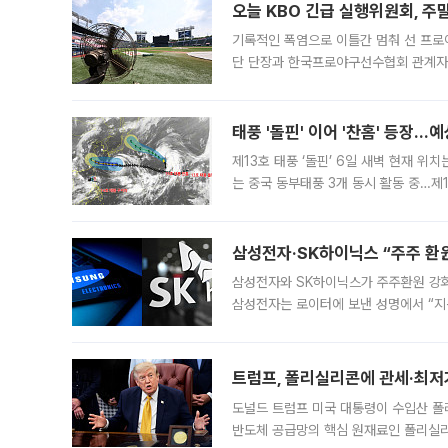
오늘 KBO 긴급 실행위원회, 주
기록적인 폭염으로 이틀간 멈춰 선 프로야
단 단장과 한국프로야구선수협회 관계자가
5일 “최근 전국적으로 폭염이 지속되면
KBO리그와
태풍 '돌핀' 이어 '찬홈' 등장…예
제13호 태풍 ‘돌핀’ 6일 새벽 현재 위
는 중국 동부태풍 3개 동시 활동 중…제1
를 향해 서진하는 가운데 북서태평양에서는
삼성전자·SK하이닉스 “주주 환원
삼성전자와 SK하이닉스가 주주환원 강화 방안 마련에 나설
삼성전자는 로이터에 보낸 성명에서 “지
트럼프, 폴리실리콘에 관세·최저
도널드 트럼프 미국 대통령이 수입산 
반도체 공급망의 핵심 원재료인 폴리실리