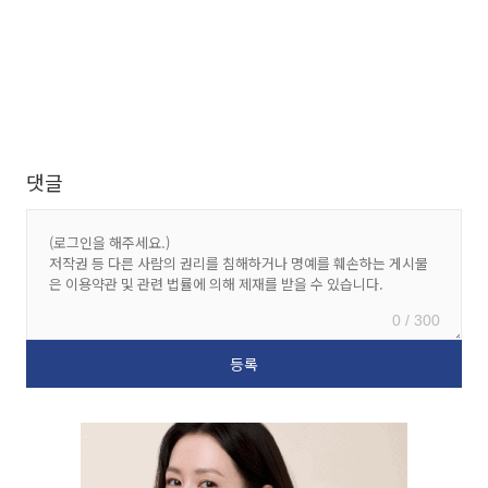
댓글
0 / 300