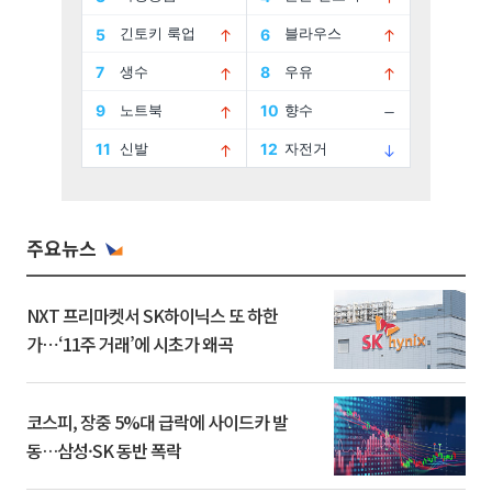
주요뉴스
NXT 프리마켓서 SK하이닉스 또 하한
가⋯‘11주 거래’에 시초가 왜곡
코스피, 장중 5%대 급락에 사이드카 발
동…삼성·SK 동반 폭락