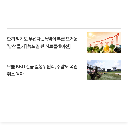
한끼 먹기도 무섭다...폭염이 부른 뜨거운
‘밥상 물가’[뉴노멀 된 히트플레이션]
오늘 KBO 긴급 실행위원회, 주말도 폭염
취소 될까