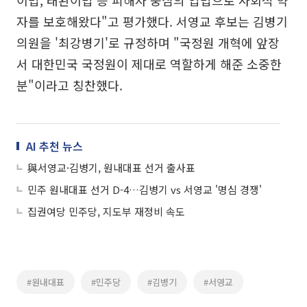
이법, 태완이법 등 피해자 중심의 입법으로 사회적 약
자를 보호해왔다"고 평가했다. 서영교 후보는 김병기
의원을 '최강병기'로 규정하며 "국정원 개혁에 앞장
서 대한민국 국정원이 제대로 역할하게 해준 소중한
분"이라고 칭찬했다.
AI 추천 뉴스
與서영교·김병기, 원내대표 선거 출사표
민주 원내대표 선거 D-4…김병기 vs 서영교 '명심 경쟁'
집권여당 민주당, 지도부 재정비 속도
#원내대표
#민주당
#김병기
#서영교