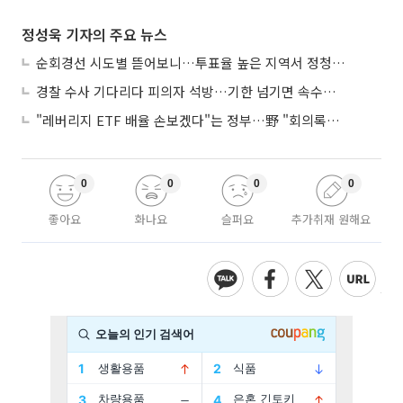
정성욱 기자의 주요 뉴스
순회경선 시도별 뜯어보니…투표율 높은 지역서 정청래 강세
경찰 수사 기다리다 피의자 석방…기한 넘기면 속수무책
"레버리지 ETF 배율 손보겠다"는 정부…野 "회의록부터 내놔야"
0
0
0
0
좋아요
화나요
슬퍼요
추가취재 원해요