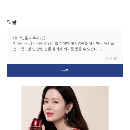
댓글
0 / 300