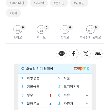
#2025대선
#이재명
#문재인
#김동연
#축하
0
0
0
0
좋아요
화나요
슬퍼요
추가취재 원해요