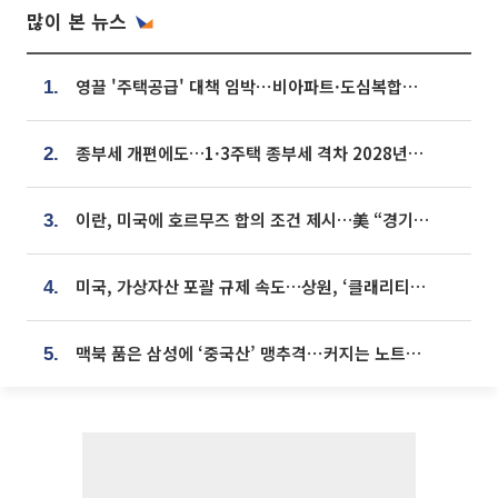
많이 본 뉴스
영끌 '주택공급' 대책 임박⋯비아파트·도심복합까지 총동원
1.
종부세 개편에도…1·3주택 종부세 격차 2028년부터 확대
2.
이란, 미국에 호르무즈 합의 조건 제시…美 “경기 아직 안 끝나” [종합]
3.
미국, 가상자산 포괄 규제 속도…상원, ‘클래리티법’ 9월 절차투표 추진
4.
맥북 품은 삼성에 ‘중국산’ 맹추격⋯커지는 노트북 OLED 시장
5.