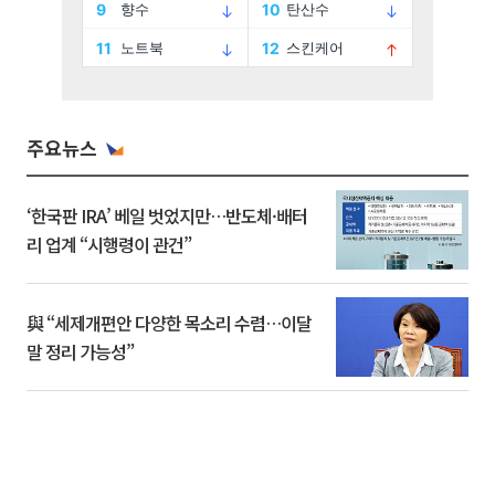
주요뉴스
‘한국판 IRA’ 베일 벗었지만…반도체·배터
리 업계 “시행령이 관건”
與 “세제개편안 다양한 목소리 수렴…이달
말 정리 가능성”