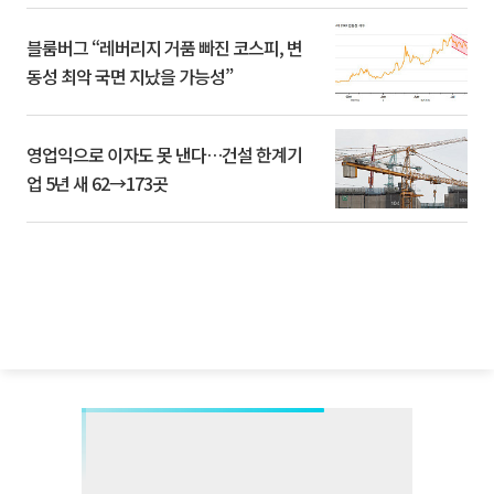
블룸버그 “레버리지 거품 빠진 코스피, 변
동성 최악 국면 지났을 가능성”
영업익으로 이자도 못 낸다…건설 한계기
업 5년 새 62→173곳