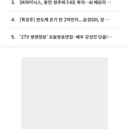
SK하이닉스, 용인·청주에 54조 투자…AI 메모리 생산기지 키운다
3.
[특징주] 반도체 온기 탄 2차전지...삼성SDI, 장 초반 7% 넘게 껑충
4.
'2TV 생생정보' 오늘방송맛집- 배우 강성진 단골! 쌀국수ㆍ푸팟퐁 커리 맛집 '블○○○'
5.