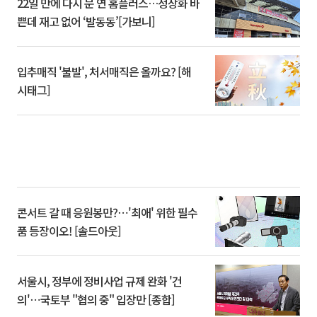
22일 만에 다시 문 연 홈플러스…정상화 바
쁜데 재고 없어 ‘발동동’[가보니]
입추매직 '불발', 처서매직은 올까요? [해
시태그]
콘서트 갈 때 응원봉만?⋯'최애' 위한 필수
품 등장이오! [솔드아웃]
서울시, 정부에 정비사업 규제 완화 '건
의'⋯국토부 "협의 중" 입장만 [종합]