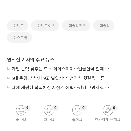
#이랜드
#이랜드이츠
#애슐리퀸즈
#애슐리
#이스트폴
연희진 기자의 주요 뉴스
가입 문턱 낮추는 토스 페이스페이⋯얼굴인식 결제 확산 속도낸다
5대 은행, 상반기 9조 벌었지만 ‘건전성 뒷걸음’⋯중기대출 문턱 높아지나
세제 개편에 복잡해진 자산가 셈법⋯강남 고령자·다주택자 ‘자산재편 고심’
0
0
0
0
좋아요
화나요
슬퍼요
추가취재 원해요