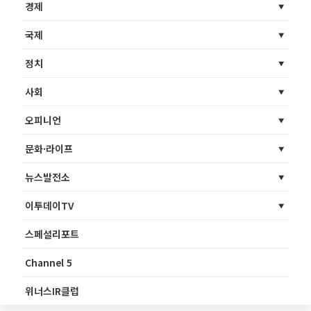
경제
국제
정치
사회
오피니언
문화·라이프
뉴스발전소
이투데이TV
스페셜리포트
Channel 5
위너스IR클럽