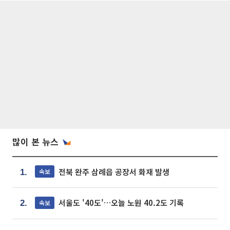
많이 본 뉴스
전북 완주 삼례읍 공장서 화재 발생
속보
1.
서울도 '40도'…오늘 노원 40.2도 기록
속보
2.