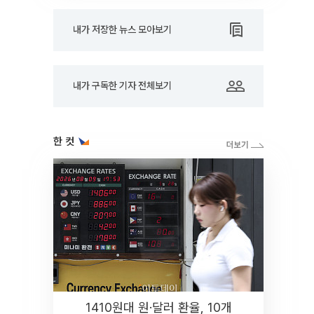
내가 저장한 뉴스 모아보기
내가 구독한 기자 전체보기
한 컷
1410원대 원·달러 환율, 10개