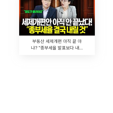
부동산 세제개편 아직 끝 아
냐? "종부세율 발표보다 내릴
것" 장기거주·양도세 전망 I 집
땅지성 I 김인만, 진미윤