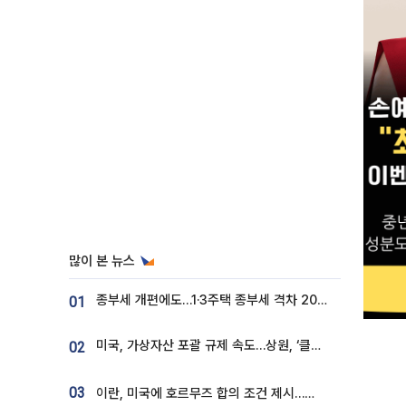
많이 본 뉴스
종부세 개편에도…1·3주택 종부세 격차 2028년부터 확대
01
미국, 가상자산 포괄 규제 속도…상원, ‘클래리티법’ 9월 절차투표 추진
02
03
이란, 미국에 호르무즈 합의 조건 제시…美 “경기 아직 안 끝나” [종합]