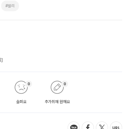
#발리
립]
0
0
슬퍼요
추가취재 원해요