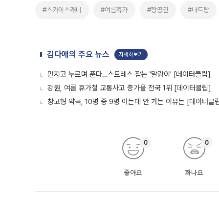
#스카이스캐너
#여름휴가
#항공권
#나트랑
김다애의 주요 뉴스
자세히보기
만지고 누르며 푼다…스트레스 잡는 '말랑이' [데이터클립]
강원, 여름 휴가철 교통사고 증가율 전국 1위 [데이터클립]
창고형 약국, 10명 중 9명 아는데 안 가는 이유는 [데이터클
0
0
좋아요
화나요