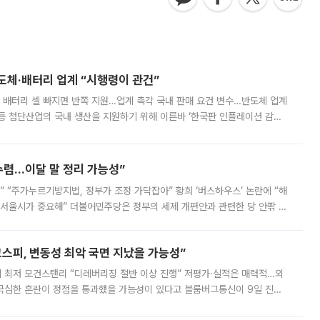
반도체·배터리 업계 “시행령이 관건”
 배터리 셀 빠지면 반쪽 지원…업계 촉각 국내 판매 요건 변수…반도체 업계
등 첨단산업의 국내 생산을 지원하기 위해 이른바 ‘한국판 인플레이션 감축
를 신설했지만, 업계에서는 세부 지원 대상에 따라 정책 효과가 크게 달라
수렴…이달 말 정리 가능성”
없어” “주가누르기방지법, 정부가 조정 가닥잡아” 황희 ‘버스하우스’ 논란에 “해
 서울시가 중요해” 더불어민주당은 정부의 세제 개편안과 관련한 당 안팎 의
에 나서겠다고 예고했다. 민주당은 8월 말 당정 조율을 거친 개편안이
스피, 변동성 최악 국면 지났을 가능성”
 만에 최저 모건스탠리 “디레버리징 절반 이상 진행” 저평가·실적은 매력적…외
든 극심한 혼란이 정점을 통과했을 가능성이 있다고 블룸버그통신이 9일 진단
가 상당 부분 정리된 데다 금융당국의 규제 강화로 고위험 상품 거래도 급감