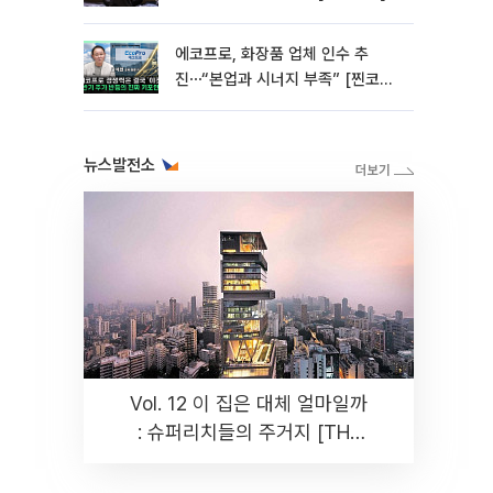
에코프로, 화장품 업체 인수 추
진⋯“본업과 시너지 부족” [찐코노
미]
뉴스발전소
Vol. 12 이 집은 대체 얼마일까
: 슈퍼리치들의 주거지 [THE
RARE]