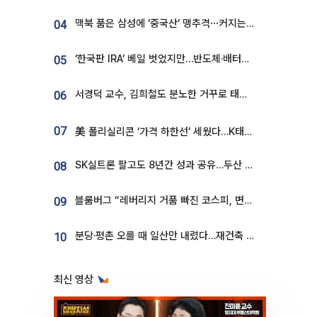
맥북 품은 삼성에 ‘중국산’ 맹추격⋯커지는 노트북 OLED 시장
04
‘한국판 IRA’ 베일 벗었지만…반도체·배터리 업계 “시행령이 관건”
05
서경덕 교수, 김희철도 분노한 거꾸로 태극기⋯"엉터리는 아냐, 아쉬울 뿐"
06
07
美 폴리실리콘 ‘가격 하한선’ 세웠다…K태양광 수혜 기대
SK실트론 팔고도 8년간 성과 공유…두산 인수대금 2.3조가 끝 아냐
08
블룸버그 “레버리지 거품 빠진 코스피, 변동성 최악 국면 지났을 가능성”
09
분당·평촌 오를 때 일산만 내렸다…재건축 기대감도 ‘무색’
10
최신 영상