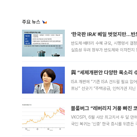
주요 뉴스
‘한국판 IRA’ 베일 벗었지만…
반도체·배터리 수혜 규모, 시행령서 결정
실효성 우려 정부가 반도체와 이차전지 
법(IRA)’으로 불리는 국내생산세액공제
與 “세제개편안 다양한 목소리 
ISA 개편에 “기존 ISA 건드릴 필요 
프닝” 선긋기 “주택공급, 인허가권 지닌
견을 수렴해 당정과 개편안에 대한 조율
블룸버그 “레버리지 거품 빠진 코
VKOSPI, 6월 사상 최고치서 두 달
국인 복귀는 ‘신중’ 한국 증시를 뒤흔
했다. 대규모 반대매매로 레버리지 투자