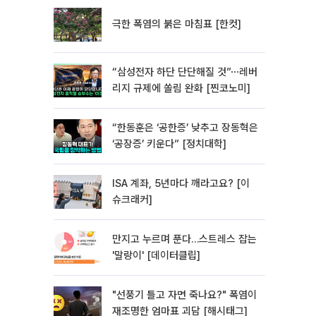
극한 폭염의 붉은 마침표 [한컷]
“삼성전자 하단 단단해질 것”⋯레버
리지 규제에 쏠림 완화 [찐코노미]
“한동훈은 ‘공한증’ 낮추고 장동혁은
‘공장증’ 키운다” [정치대학]
ISA 계좌, 5년마다 깨라고요? [이
슈크래커]
만지고 누르며 푼다…스트레스 잡는
'말랑이' [데이터클립]
"선풍기 틀고 자면 죽나요?" 폭염이
재조명한 엄마표 괴담 [해시태그]