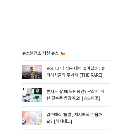
뉴스발전소 최신 뉴스
Vol. 12 이 집은 대체 얼마일까 : 슈
퍼리치들의 주거지 [THE RARE]
콘서트 갈 때 응원봉만?⋯'최애' 위
한 필수품 등장이오! [솔드아웃]
입추매직 '불발', 처서매직은 올까
요? [해시태그]