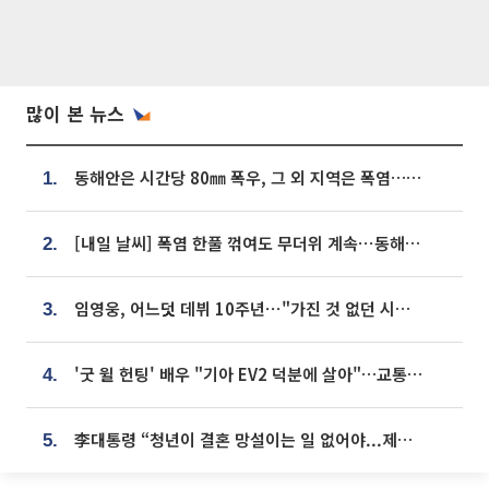
많이 본 뉴스
동해안은 시간당 80㎜ 폭우, 그 외 지역은 폭염…‘극과 극 날씨’
1.
[내일 날씨] 폭염 한풀 꺾여도 무더위 계속⋯동해안 이틀 연속 비
2.
임영웅, 어느덧 데뷔 10주년⋯"가진 것 없던 시절, 내 앞엔 20명의 팬뿐"
3.
'굿 윌 헌팅' 배우 "기아 EV2 덕분에 살아"…교통사고 후 안전성 극찬
4.
李대통령 “청년이 결혼 망설이는 일 없어야...제도상 불이익 조사”
5.