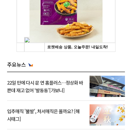
주요뉴스
22일 만에 다시 문 연 홈플러스…정상화 바
쁜데 재고 없어 ‘발동동’[가보니]
입추매직 '불발', 처서매직은 올까요? [해
시태그]