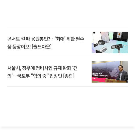
콘서트 갈 때 응원봉만?⋯'최애' 위한 필수
품 등장이오! [솔드아웃]
서울시, 정부에 정비사업 규제 완화 '건
의'⋯국토부 "협의 중" 입장만 [종합]