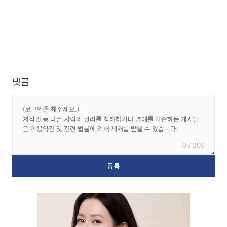
댓글
0 / 300