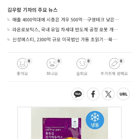
김우람 기자의 주요 뉴스
매출 4000억대에 시총은 겨우 500억…구영테크 낮은 몸값에 저가 승계 마무리
라온로보틱스, 국내 유일 차세대 반도체 공정 로봇 개발 ‘고객사 테스트 진행’
신성에스티, 2300억 규모 미국법인 가동 초읽기…북미 ESS 공략 본격화
0
0
0
0
좋아요
화나요
슬퍼요
추가취재 원해요