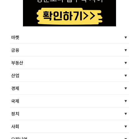
마켓
금융
부동산
산업
경제
국제
정치
사회
오피니언