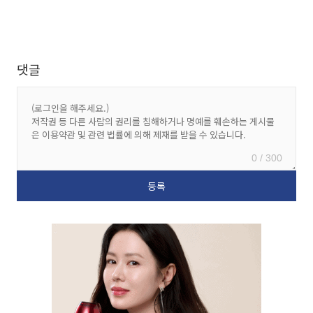
댓글
0 / 300