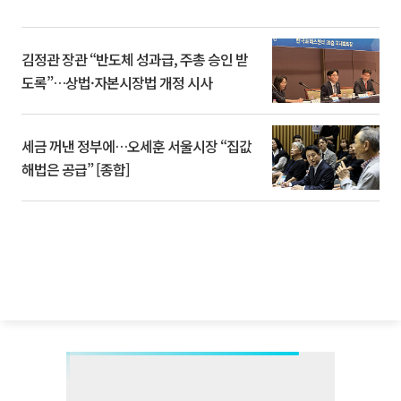
김정관 장관 “반도체 성과급, 주총 승인 받
도록”…상법·자본시장법 개정 시사
세금 꺼낸 정부에…오세훈 서울시장 “집값
해법은 공급” [종합]