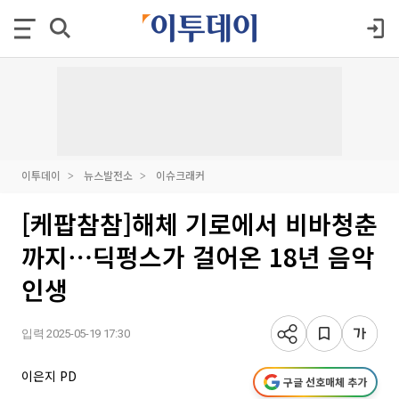
이투데이
뉴스발전소
이슈크래커
[케팝참참]해체 기로에서 비바청춘
까지⋯딕펑스가 걸어온 18년 음악
인생
입력 2025-05-19 17:30
이은지 PD
구글 선호매체 추가