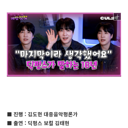
■ 진행 : 김도헌 대중음악평론가
■ 출연 : 딕펑스 보컬 김태현