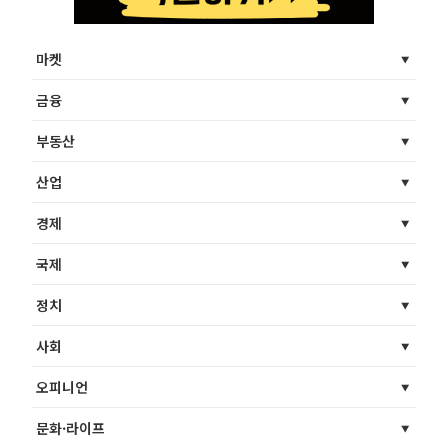
마켓
금융
부동산
산업
경제
국제
정치
사회
오피니언
문화·라이프