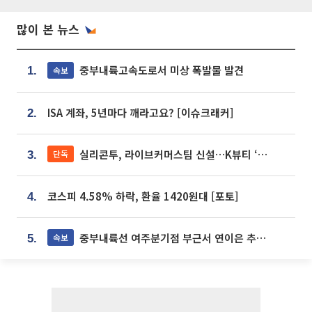
많이 본 뉴스
중부내륙고속도로서 미상 폭발물 발견
속보
1.
ISA 계좌, 5년마다 깨라고요? [이슈크래커]
2.
실리콘투, 라이브커머스팀 신설…K뷰티 ‘글로벌 판매망’ 확대[K뷰티 라방戰]
단독
3.
코스피 4.58% 하락, 환율 1420원대 [포토]
4.
중부내륙선 여주분기점 부근서 연이은 추돌사고 발생
속보
5.