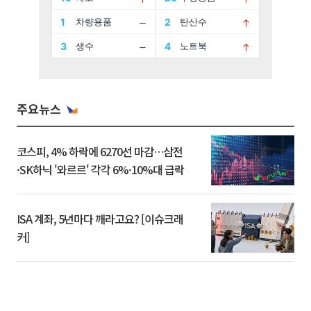
주요뉴스
코스피, 4% 하락에 6270선 마감…삼전
·SK하닉 '와르르' 각각 6%·10%대 급락
ISA 계좌, 5년마다 깨라고요? [이슈크래
커]