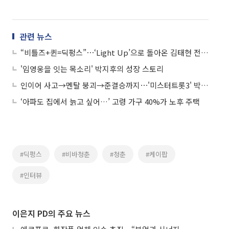
관련 뉴스
“비틀즈+퀸=딕펑스”⋯‘Light Up’으로 돌아온 김태현 전격 인터뷰
'임영웅을 잇는 목소리' 박지후의 성장 스토리
인이어 사고→멘탈 붕괴→준결승까지⋯'미스터트롯3' 박지후의 비하인드 스토리
‘아파도 집에서 늙고 싶어…’ 고령 가구 40%가 노후 주택
#딕펑스
#비바청춘
#청춘
#케이팝
#인터뷰
이은지 PD의 주요 뉴스