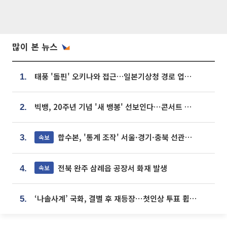
많이 본 뉴스
태풍 '돌핀' 오키나와 접근…일본기상청 경로 업데이트
1.
빅뱅, 20주년 기념 '새 뱅봉' 선보인다⋯콘서트 앞두고 팝업 개최
2.
합수본, '통계 조작' 서울·경기·충북 선관위 등 추가 압수수색
속보
3.
전북 완주 삼례읍 공장서 화재 발생
속보
4.
‘나솔사계’ 국화, 결별 후 재등장⋯첫인상 투표 휩쓸고 ‘인기녀’ 등극
5.