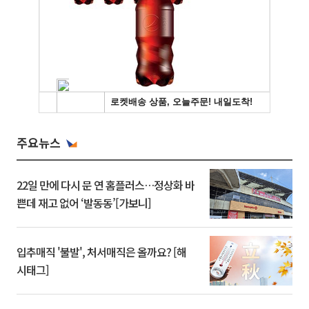
주요뉴스
22일 만에 다시 문 연 홈플러스…정상화 바
쁜데 재고 없어 ‘발동동’[가보니]
입추매직 '불발', 처서매직은 올까요? [해
시태그]