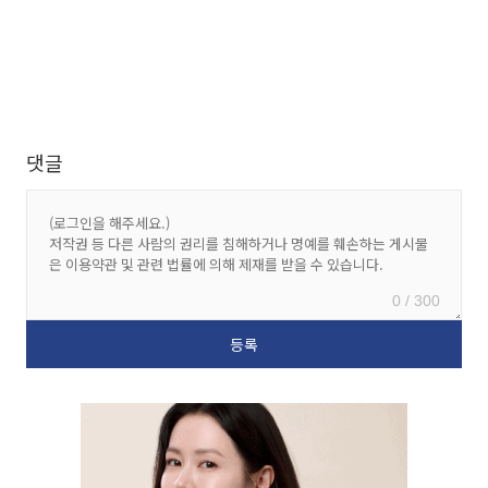
댓글
0 / 300