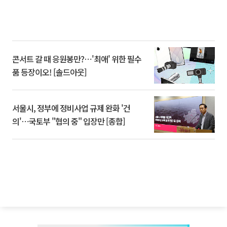
콘서트 갈 때 응원봉만?⋯'최애' 위한 필수
품 등장이오! [솔드아웃]
서울시, 정부에 정비사업 규제 완화 '건
의'⋯국토부 "협의 중" 입장만 [종합]