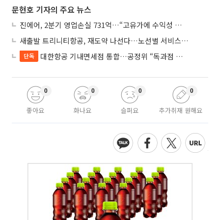
문현호 기자의 주요 뉴스
진에어, 2분기 영업손실 731억…“고유가에 수익성 악화”
새출발 트리니티항공, 재도약 나선다…노선별 서비스 차별화
대한항공 기내면세점 통합…공정위 “독과점 여부 따진다”
단독
0
0
0
0
좋아요
화나요
슬퍼요
추가취재 원해요