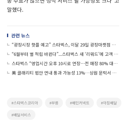
송 수요가 많으면 정식 서비스 될 가능성도 크다”고
말했다.
관련 뉴스
“광장시장 핫플 예고” 스타벅스, 이달 29일 광장마켓점 오픈
“6월부터 별 적립 바뀐다”...스타벅스 새 ‘리워드’에 고객 이견 분분
스타벅스 “영업시간 오후 10시로 연장⋯전 매장 80% 대상”
美 클래리티 법안 연내 통과 가능성 13%…상원 문턱서 제동
#스타벅스코리아
#부릉
#배민커넥트
#아침배달
#배달서비스