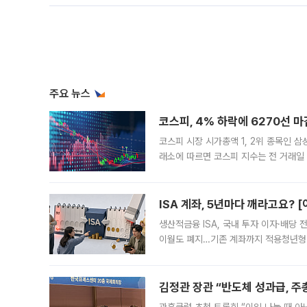
주요 뉴스
코스피, 4% 하락에 6270선 마
코스피 시장 시가총액 1, 2위 종목인 
래소에 따르면 코스피 지수는 전 거래일 대
1.81% 내린 6478.75에 출발한 코
다. 이날 오전
ISA 계좌, 5년마다 깨라고요? 
생산적금융 ISA, 국내 투자 이자·배당
이월도 폐지…기존 계좌까지 적용청년형 
는 5년마다 계좌를 해지하라는 건가요?”
편을
김정관 장관 “반도체 성과급, 