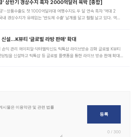
' 상반기 경상수지 흑자 2000억달러 육박 [종합]
급'⋯상품수출도 첫 1000억달러대 여행수지도 두 달 연속 흑자 '역대 2
국내 경상수지가 유례없는 '반도체 수출' 날개를 달고 훨훨 날고 있다. 역대
경상수지 뿐 아니라 상반기 경상수지 흑자도 2000억달러에 근접하며 사상 최
신설…K뷰티 ‘글로벌 라방 판매’ 확대
터 손익 관리 에이피알·닥터멜락신도 틱톡샵 라이브방송 강화 글로벌 K뷰티
담팀을 신설하고 틱톡샵 등 글로벌 플랫폼을 통한 라이브 방송 판매 확대에
급하는 데서 한발 더 나아가 방송 기획과 상품 구성, 출연자 섭외, 손익
0 / 300