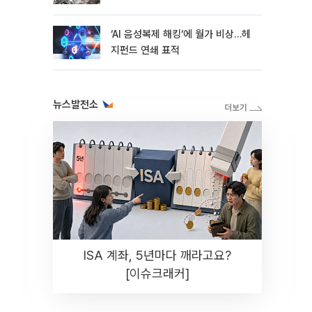
지연
‘AI 음성복제 해킹‘에 월가 비상…헤
지펀드 연쇄 표적
뉴스발전소
ISA 계좌, 5년마다 깨라고요?
[이슈크래커]