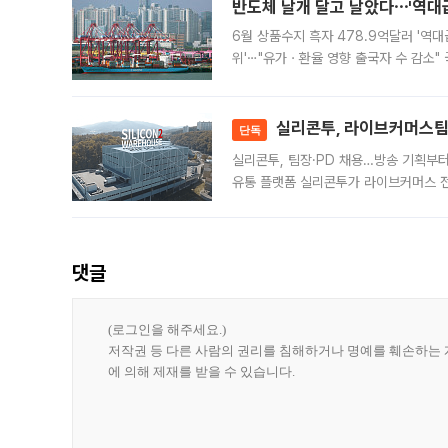
반도체 날개 달고 날았다⋯'역대급
6월 상품수지 흑자 478.9억달러 '역대
위'⋯"유가ㆍ환율 영향 출국자 수 감소" 
급 수출 호조가 매달 이어지면서 6월 
대 기
실리콘투, 라이브커머스팀 
단독
실리콘투, 팀장·PD 채용…방송 기획부
유통 플랫폼 실리콘투가 라이브커머스 전
나섰다. 국내 화장품을 해외 유통망에 공
댓글