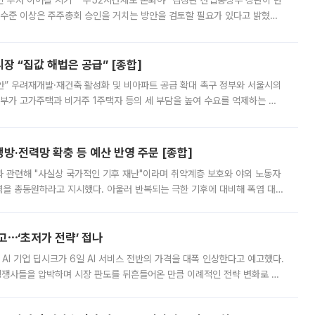
닌 투자 이어갈 시기” “주52시간제도 손봐야” 김정관 산업통상부 장관이 반
 수준 이상은 주주총회 승인을 거치는 방안을 검토할 필요가 있다고 밝혔다.
배구조와 주주권 강화 논의가 이어지는 가운데, 핵심 연구인력에 대한
 “집값 해법은 공급” [종합]
안” 우려재개발·재건축 활성화 및 비아파트 공급 확대 촉구 정부와 서울시의
정부가 고가주택과 비거주 1주택자 등의 세 부담을 높여 수요를 억제하는 카
키울 것이라며 세금이 아닌 공급이 근본적인 처방이라고 전면 반박했다.
방·전력망 확충 등 예산 반영 주문 [종합]
과 관련해 "사실상 국가적인 기후 재난"이라며 취약계층 보호와 야외 노동자
정력을 총동원하라고 지시했다. 아울러 반복되는 극한 기후에 대비해 폭염 대응
영하는 방안도 검토하라고 주문했다. 이 대통령은 이날 폭염·가뭄 대
예고⋯‘초저가 전략’ 접나
 AI 기업 딥시크가 6일 AI 서비스 전반의 가격을 대폭 인상한다고 예고했다.
 경쟁사들을 압박하며 시장 판도를 뒤흔들어온 만큼 이례적인 전략 변화로 평
 이날 공지를 통해 구체적인 인상 폭은 공개하지 않았지만 상당한 수