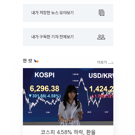
내가 저장한 뉴스 모아보기
내가 구독한 기자 전체보기
한 컷
코스피 4.58% 하락, 환율