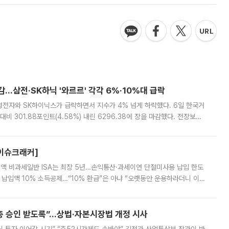
감…삼전·SK하닉 '와르르' 각각 6%·10%대 급락
삼성전자와 SK하이닉스가 급락하면서 지수가 4% 넘게 하락했다. 6일 한국거
비 301.88포인트(4.58%) 내린 6296.38에 장을 마감했다. 전장보다
스피는 장중 한때 6550.94까지 오르기도 했으나 6238.32까지 밀리기도 했
[이슈크래커]
 전액 비과세일반 ISA는 최장 5년…손익통산·과세이연 단절미사용 납입 한도
납입액 10% 소득공제…“10% 환급”은 아냐 “오랫동안 운용하라더니 이제
 ‘만능 절세 통장’으로 불리는 개인종합자산관리계좌(ISA)가 두 갈래로 개
주총 승인 받도록”…상법·자본시장법 개정 시사