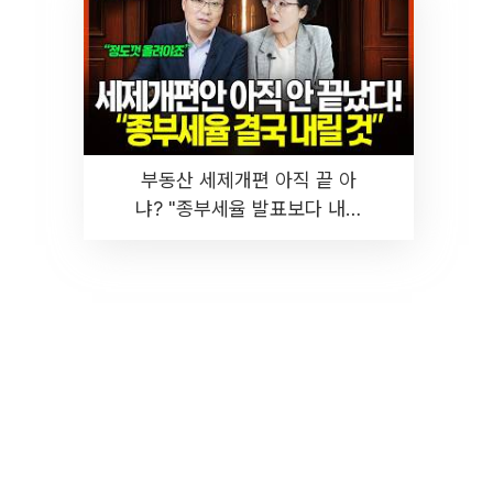
부동산 세제개편 아직 끝 아
냐? "종부세율 발표보다 내릴
것" 장기거주·양도세 전망 I 집
땅지성 I 김인만, 진미윤