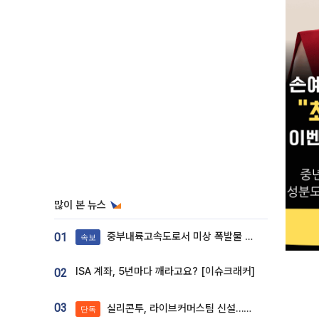
많이 본 뉴스
중부내륙고속도로서 미상 폭발물 발견
01
속보
ISA 계좌, 5년마다 깨라고요? [이슈크래커]
02
03
실리콘투, 라이브커머스팀 신설…K뷰티 ‘글로벌 판매망’ 확대[K뷰티 라방戰]
단독