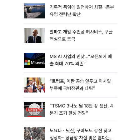
기록적 폭염에 원전마저 차질⋯동부
유럽 전력난 확산
알파고 개발 주인공 허사비스, 구글
핵심으로 등극
MS AI 사업의 민낯…“오픈AI에 매
출 최대 70% 의존”
“트럼프, 이란 공습 앞두고 미사일
부족에 국방장관과 다퉈”
“TSMC 3나노 월 18만 장 생산, 4
분기 조기 달성 전망”
도요타ㆍ닛산, 구마모토 강진 딪고
정상화⋯공급망 차질 빚은 혼다는