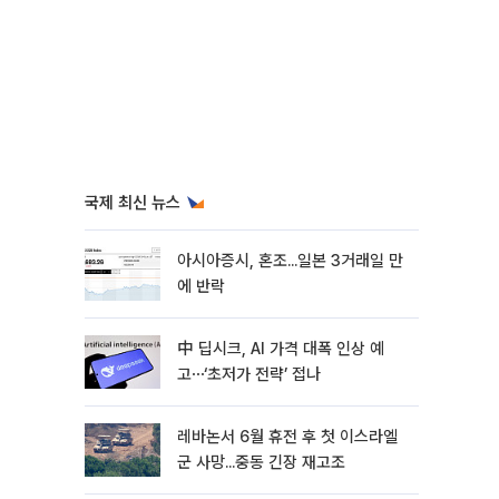
국제 최신 뉴스
아시아증시, 혼조...일본 3거래일 만
에 반락
中 딥시크, AI 가격 대폭 인상 예
고⋯‘초저가 전략’ 접나
레바논서 6월 휴전 후 첫 이스라엘
군 사망...중동 긴장 재고조