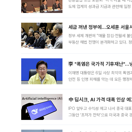
관훈클럽 초청 토론회 “이익 나눌 때 아
도체 업계의 성과급 지급과 관련해 일정
최근 상법·자본시장법 개정으로 기업 지
세금 꺼낸 정부에…오세훈 서울시장
정부 세제 개편에 “매물 잠김·전월세 불
부동산 해법 전쟁이 본격화하고 있다. 
드를 꺼내자 서울시는 전·월세 부담만 
李 "폭염은 국가적 기후재난"…냉
이재명 대통령은 6일 사상 최악의 폭염
안전 등 인명 피해를 막는 데 모든 행
인프라 확충 계획을 내년도 예산안에 반
中 딥시크, AI 가격 대폭 인상 
IPO 앞두고 수익성 제고 나서 중국 대표
그동안 ‘초저가 전략’으로 미국과 중국
가된다. 블룸버그통신에 따르면 딥시크는