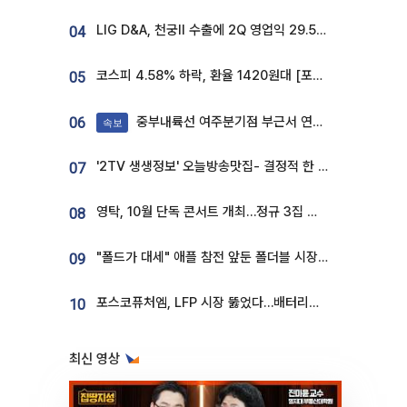
LIG D&A, 천궁Ⅱ 수출에 2Q 영업익 29.5%↑…수주잔고 24.6조 [종합]
04
코스피 4.58% 하락, 환율 1420원대 [포토]
05
중부내륙선 여주분기점 부근서 연이은 추돌사고 발생
06
속보
'2TV 생생정보' 오늘방송맛집- 결정적 한 수, 3종 메밀면! 메밀 소바 맛집 '의○○○○'
07
영탁, 10월 단독 콘서트 개최…정규 3집 신곡 첫선
08
"폴드가 대세" 애플 참전 앞둔 폴더블 시장…하반기 경쟁 막 오른다
09
포스코퓨처엠, LFP 시장 뚫었다…배터리사와 대규모 장기 공급 합의
10
최신 영상