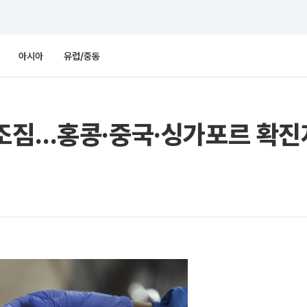
아시아
유럽/중동
 조짐…홍콩·중국·싱가포르 확진