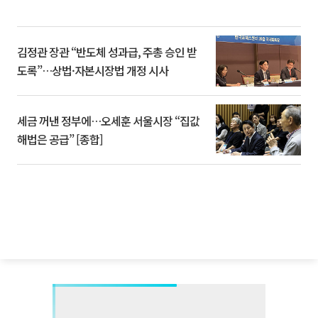
김정관 장관 “반도체 성과급, 주총 승인 받
도록”…상법·자본시장법 개정 시사
세금 꺼낸 정부에…오세훈 서울시장 “집값
해법은 공급” [종합]