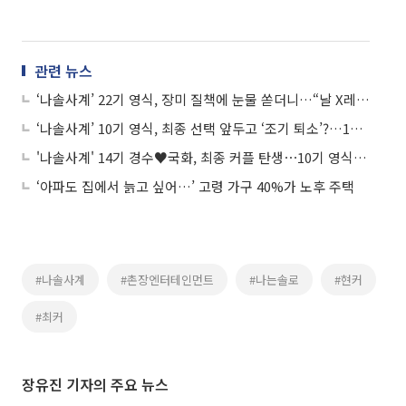
관련 뉴스
‘나솔사계’ 22기 영식, 장미 질책에 눈물 쏟더니…“날 X레기 만들어” 뒤늦게 분노
‘나솔사계’ 10기 영식, 최종 선택 앞두고 ‘조기 퇴소’?…14기 경수와 갈등 폭발
'나솔사계' 14기 경수♥국화, 최종 커플 탄생⋯10기 영식-백합은 불발 "좋은 분이지만"
‘아파도 집에서 늙고 싶어…’ 고령 가구 40%가 노후 주택
#나솔사계
#촌장엔터테인먼트
#나는솔로
#현커
#최커
장유진 기자의 주요 뉴스