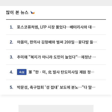
많이 본 뉴스
포스코퓨처엠, LFP 시장 뚫었다…배터리사와 대규모 장기 공급 합의
1.
아옳이, 한의사 김형배와 벌써 200일⋯꽃다발 들고 "프러포즈 아냐"
2.
추미애 "복지가 아니라 도민이 늘었다"…재정난 책임론 정면돌파
3.
軍 "한ㆍ미, 北 발사 탄도미사일 제원 정밀분석 중"
속보
4.
박문성, 축구협회 '성 접대' 보도에 분노…"다 말아먹으려고 작정했나"
5.