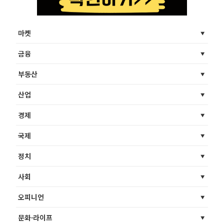
마켓
금융
부동산
산업
경제
국제
정치
사회
오피니언
문화·라이프