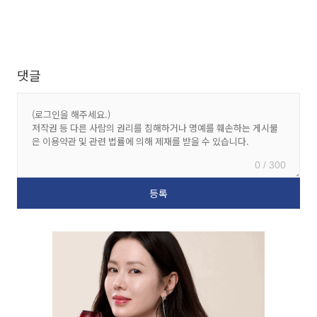
댓글
0 / 300