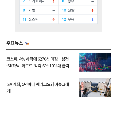
주요뉴스
코스피, 4% 하락에 6270선 마감…삼전
·SK하닉 '와르르' 각각 6%·10%대 급락
ISA 계좌, 5년마다 깨라고요? [이슈크래
커]