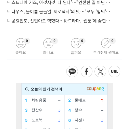
스트레이 키즈, 이것저것 '다 된다'⋯"안전한 길 아닌 도전이 재밌어"
나우즈, 올여름 물들일 '제로섹시'의 맛⋯"모두 '입덕'시킬 것"
공효진도, 신민아도 택했다⋯K-드라마, '웹툰'에 꽂힌 이유
0
0
0
0
좋아요
화나요
슬퍼요
추가취재 원해요