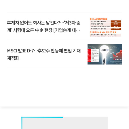
후계자 없어도 회사는 남긴다?…‘제3자 승
계’ 시험대 오른 中企 현장 [기업승계 대전
환]
MSCI 발표 D-7…후보주 반등에 편입 기대
재점화