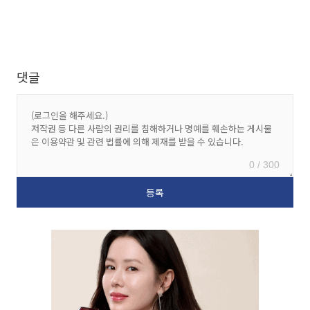
댓글
0 / 300