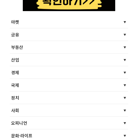
마켓
금융
부동산
산업
경제
국제
정치
사회
오피니언
문화·라이프