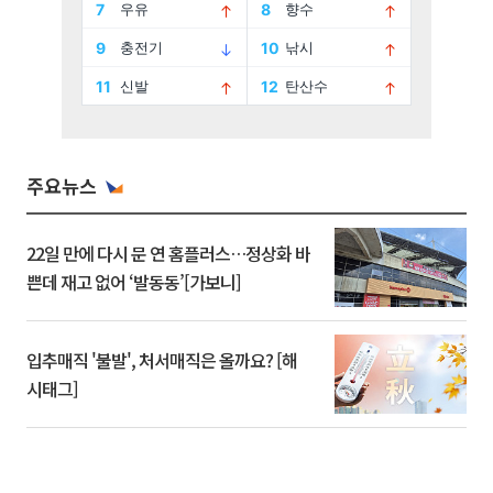
주요뉴스
22일 만에 다시 문 연 홈플러스…정상화 바
쁜데 재고 없어 ‘발동동’[가보니]
입추매직 '불발', 처서매직은 올까요? [해
시태그]