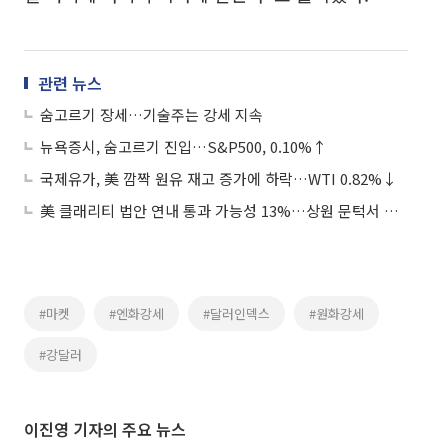
관련 뉴스
숨고르기 장세…기술주는 강세 지속
뉴욕증시, 숨고르기 진입…S&P500, 0.10%↑
국제유가, 美 깜짝 원유 재고 증가에 하락…WTI 0.82%↓
美 클래리티 법안 연내 통과 가능성 13%…상원 문턱서 제동
#마켓
#엔화강세
#달러인덱스
#원화강세
#강달러
이진영 기자의 주요 뉴스