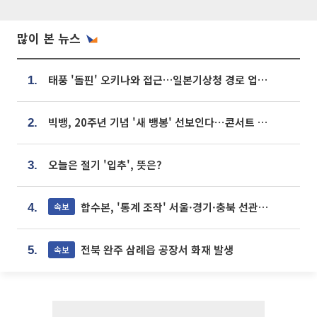
많이 본 뉴스
태풍 '돌핀' 오키나와 접근…일본기상청 경로 업데이트
1.
빅뱅, 20주년 기념 '새 뱅봉' 선보인다⋯콘서트 앞두고 팝업 개최
2.
오늘은 절기 '입추', 뜻은?
3.
합수본, '통계 조작' 서울·경기·충북 선관위 등 추가 압수수색
속보
4.
전북 완주 삼례읍 공장서 화재 발생
속보
5.