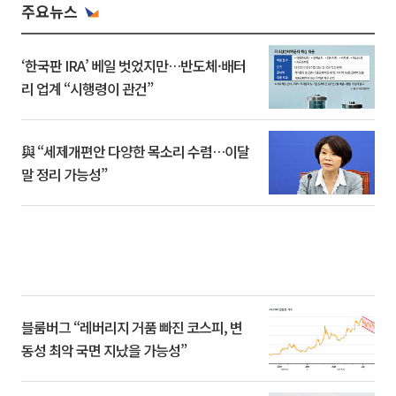
주요뉴스
‘한국판 IRA’ 베일 벗었지만…반도체·배터
리 업계 “시행령이 관건”
與 “세제개편안 다양한 목소리 수렴…이달
말 정리 가능성”
블룸버그 “레버리지 거품 빠진 코스피, 변
동성 최악 국면 지났을 가능성”