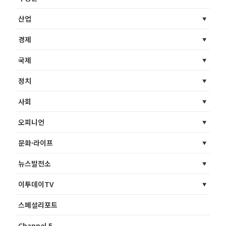
산업
경제
국제
정치
사회
오피니언
문화·라이프
뉴스발전소
이투데이TV
스페셜리포트
Channel 5