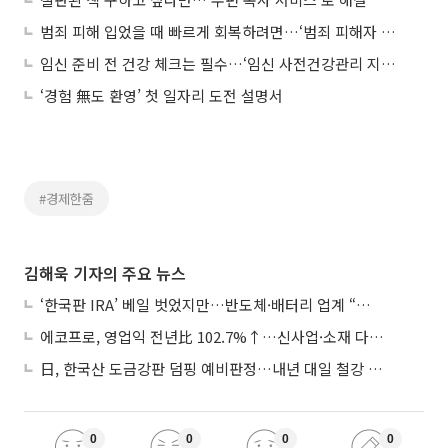
범죄 피해 입었을 때 빠르게 회복하려면…‘범죄 피해자 구조금 제도’ 이용해볼까
임신 준비 전 건강 체크는 필수…‘임신 사전건강관리 지원사업’은
‘경험 無도 환영’ 첫 일자리 도전 설명서
#경제한줌
김해욱 기자의 주요 뉴스
‘한국판 IRA’ 베일 벗었지만…반도체·배터리 업계 “시행령이 관건”
에코프로, 영업익 전년比 102.7%↑…신사업·소재 다각화 박차
日, 한국산 도금강판 덤핑 예비판정…내년 대일 철강 수출 ‘빨간불’
0
0
0
0