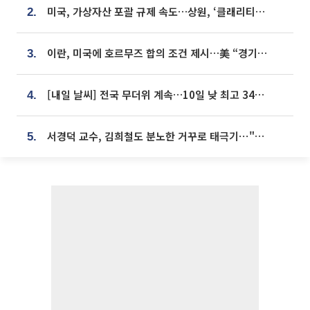
미국, 가상자산 포괄 규제 속도…상원, ‘클래리티법’ 9월 절차투표 추진
2.
이란, 미국에 호르무즈 합의 조건 제시…美 “경기 아직 안 끝나” [종합]
3.
[내일 날씨] 전국 무더위 계속…10일 낮 최고 34도 육박
4.
서경덕 교수, 김희철도 분노한 거꾸로 태극기⋯"엉터리는 아냐, 아쉬울 뿐"
5.