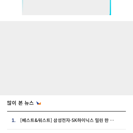
많이 본 뉴스
[베스트&워스트] 삼성전자·SK하이닉스 밀린 한 주…상상인증권은 85% 급등
1.