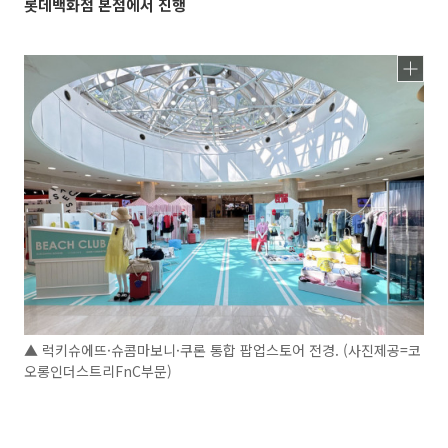
롯데백화점 본점에서 진행
▲ 럭키슈에뜨·슈콤마보니·쿠론 통합 팝업스토어 전경. (사진제공=코
오롱인더스트리FnC부문)