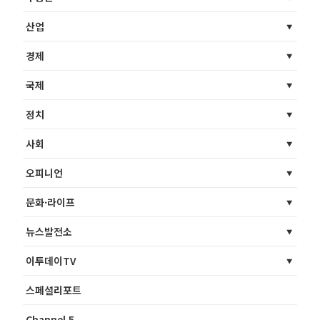
산업
경제
국제
정치
사회
오피니언
문화·라이프
뉴스발전소
이투데이TV
스페셜리포트
Channel 5