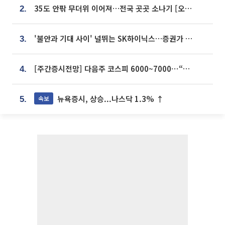
35도 안팎 무더위 이어져…전국 곳곳 소나기 [오늘 날씨]
2.
'불안과 기대 사이' 널뛰는 SK하이닉스…증권가 "HBM4·LTA 기반 펀터멘털 견고"
3.
[주간증시전망] 다음주 코스피 6000~7000⋯“外人 수급은 정책이 변수”
4.
뉴욕증시, 상승...나스닥 1.3% ↑
속보
5.