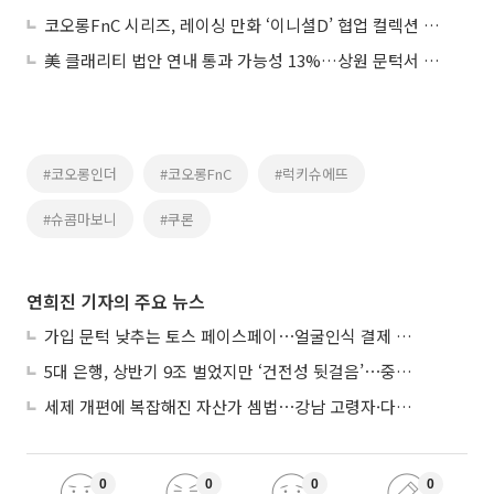
코오롱FnC 시리즈, 레이싱 만화 ‘이니셜D’ 협업 컬렉션 출시
美 클래리티 법안 연내 통과 가능성 13%…상원 문턱서 제동
#코오롱인더
#코오롱FnC
#럭키슈에뜨
#슈콤마보니
#쿠론
연희진 기자의 주요 뉴스
가입 문턱 낮추는 토스 페이스페이⋯얼굴인식 결제 확산 속도낸다
5대 은행, 상반기 9조 벌었지만 ‘건전성 뒷걸음’⋯중기대출 문턱 높아지나
세제 개편에 복잡해진 자산가 셈법⋯강남 고령자·다주택자 ‘자산재편 고심’
0
0
0
0