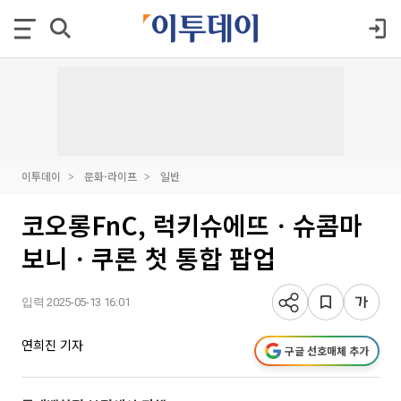
이투데이
문화·라이프
일반
코오롱FnC, 럭키슈에뜨ㆍ슈콤마
보니ㆍ쿠론 첫 통합 팝업
입력 2025-05-13 16:01
연희진 기자
구글 선호매체 추가