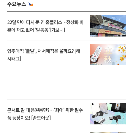
주요뉴스
22일 만에 다시 문 연 홈플러스…정상화 바
쁜데 재고 없어 ‘발동동’[가보니]
입추매직 '불발', 처서매직은 올까요? [해
시태그]
콘서트 갈 때 응원봉만?⋯'최애' 위한 필수
품 등장이오! [솔드아웃]