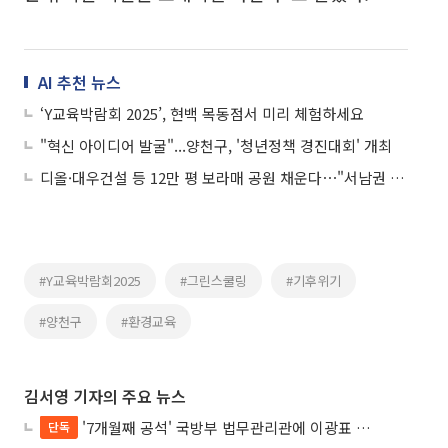
AI 추천 뉴스
‘Y교육박람회 2025’, 현백 목동점서 미리 체험하세요
"혁신 아이디어 발굴"...양천구, '청년정책 경진대회' 개최
디올·대우건설 등 12만 평 보라매 공원 채운다⋯"서남권 센트럴파크로 전환"
#Y교육박람회2025
#그린스쿨링
#기후위기
#양천구
#환경교육
김서영 기자의 주요 뉴스
'7개월째 공석' 국방부 법무관리관에 이광표 변호사 내정
단독