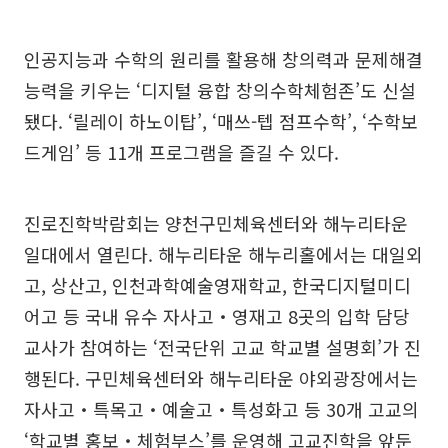
인공지능과 수학의 원리를 활용해 창의력과 문제해결
능력을 키우는 ‘디지털 융합 창의수학체험존’도 신설
됐다. ‘릴레이 하노이탑’, ‘매쓰-텝 점프수학’, ‘수학보
드게임’ 등 11개 프로그램을 즐길 수 있다.
진로진학박람회는 양천구민체육센터와 해누리타운
일대에서 열린다. 해누리타운 해누리홀에서는 대일외
고, 상산고, 인천과학예술영재학교, 한국디지털미디
어고 등 국내 유수 자사고‧영재고 8곳의 입학 담당
교사가 참여하는 ‘전국단위 고교 학교별 설명회’가 진
행된다. 구민체육센터와 해누리타운 야외광장에서는
자사고‧특목고‧예술고‧특성화고 등 30개 고교의
‘학교별 홍보‧체험부스’를 운영해 고교진학을 앞둔