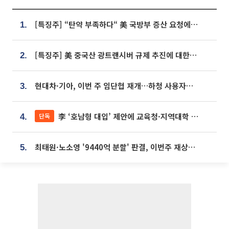
[특징주] “탄약 부족하다“ 美 국방부 증산 요청에⋯국내 방산주 급등세
1.
[특징주] 美 중국산 광트랜시버 규제 추진에 대한광통신 등 광통신株 강세
2.
현대차·기아, 이번 주 임단협 재개…하청 사용자성 재심도 ‘변수’
3.
李 ‘호남형 대입’ 제안에 교육청·지역대학 서·논술형 입시 연계 '착수'
단독
4.
최태원·노소영 '9440억 분할' 판결, 이번주 재상고 여부 주목
5.