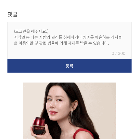
댓글
0 / 300