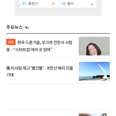
주요뉴스
한국 드론기술, 우크라 전장서 시험
단독
중…“스타트업 여러 곳 참여”
美 미사일 재고 ‘빨간불’…K방산 북미 진출
기대