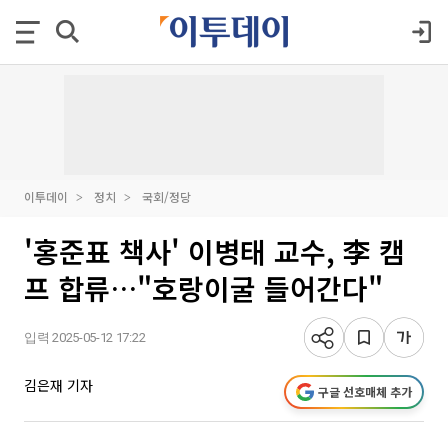
이투데이
정치
국회/정당
'홍준표 책사' 이병태 교수, 李 캠
프 합류…"호랑이굴 들어간다"
입력 2025-05-12 17:22
김은재 기자
구글 선호매체 추가