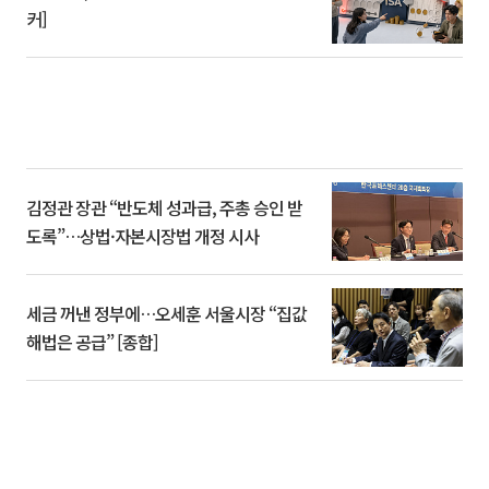
커]
김정관 장관 “반도체 성과급, 주총 승인 받
도록”…상법·자본시장법 개정 시사
세금 꺼낸 정부에…오세훈 서울시장 “집값
해법은 공급” [종합]