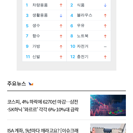
주요뉴스
코스피, 4% 하락에 6270선 마감…삼전
·SK하닉 '와르르' 각각 6%·10%대 급락
ISA 계좌, 5년마다 깨라고요? [이슈크래