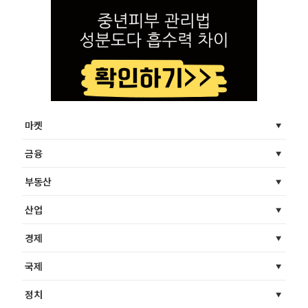
마켓
금융
부동산
산업
경제
국제
정치