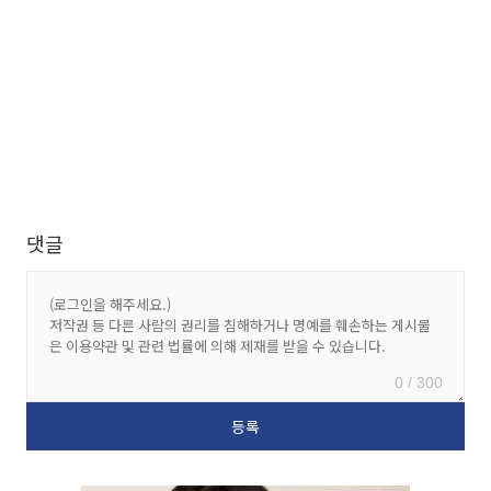
댓글
0 / 300