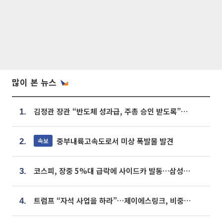
많이 본 뉴스
김정관 장관 “반도체 성과급, 주총 승인 받도록”…상법·자본시장법 개정 시사
1.
중부내륙고속도로서 미상 폭발물 발견
속보
2.
코스피, 장중 5%대 급락에 사이드카 발동…삼성·SK 동반 폭락
3.
트럼프 “자석 사업을 하라”…제이에스링크, 비중국 영구자석 공급망 구축 속도
4.