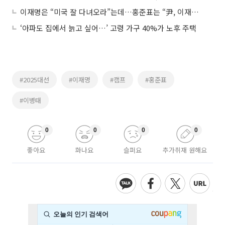
이재명은 “미국 잘 다녀오라”는데…홍준표는 “尹, 이재명 나라 살아봐라”
‘아파도 집에서 늙고 싶어…’ 고령 가구 40%가 노후 주택
#2025대선
#이재명
#캠프
#홍준표
#이병태
0
0
0
0
좋아요
화나요
슬퍼요
추가취재 원해요