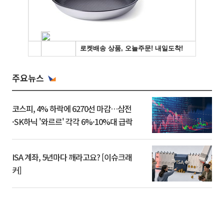
주요뉴스
코스피, 4% 하락에 6270선 마감…삼전
·SK하닉 '와르르' 각각 6%·10%대 급락
ISA 계좌, 5년마다 깨라고요? [이슈크래
커]