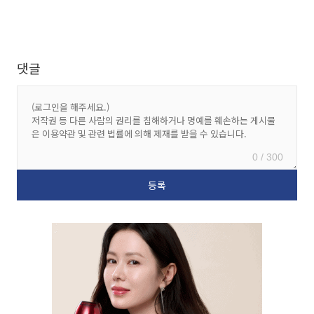
댓글
0 / 300