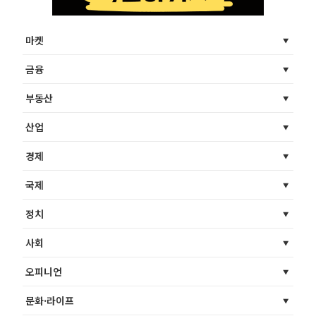
마켓
금융
부동산
산업
경제
국제
정치
사회
오피니언
문화·라이프