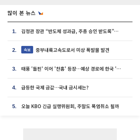
많이 본 뉴스
김정관 장관 “반도체 성과급, 주총 승인 받도록”…상법·자본시장법 개정 시사
1.
중부내륙고속도로서 미상 폭발물 발견
속보
2.
태풍 '돌핀' 이어 '찬홈' 등장…예상 경로에 한국 '한숨'
3.
급등한 국제 금값…국내 금시세는?
4.
오늘 KBO 긴급 실행위원회, 주말도 폭염취소 될까
5.