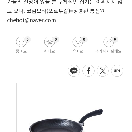
가들의 전망이 있을 뿐 구체적인 집계는 이뤄지지 않
고 있다. 코임브라(포르투갈)=장영환 통신원
chehot@naver.com
0
0
0
0
좋아요
화나요
슬퍼요
추가취재 원해요