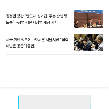
김정관 장관 “반도체 성과급, 주총 승인 받
도록”…상법·자본시장법 개정 시사
세금 꺼낸 정부에…오세훈 서울시장 “집값
해법은 공급” [종합]