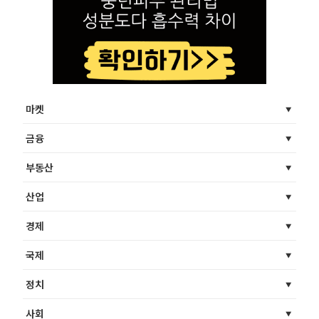
마켓
금융
부동산
산업
경제
국제
정치
사회