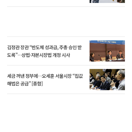
김정관 장관 “반도체 성과급, 주총 승인 받
도록”…상법·자본시장법 개정 시사
세금 꺼낸 정부에…오세훈 서울시장 “집값
해법은 공급” [종합]