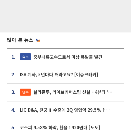
많이 본 뉴스
중부내륙고속도로서 미상 폭발물 발견
속보
1.
ISA 계좌, 5년마다 깨라고요? [이슈크래커]
2.
실리콘투, 라이브커머스팀 신설…K뷰티 ‘글로벌 판매망’ 확대[K뷰티 라방戰]
단독
3.
LIG D&A, 천궁Ⅱ 수출에 2Q 영업익 29.5%↑…수주잔고 24.6조 [종합]
4.
코스피 4.58% 하락, 환율 1420원대 [포토]
5.