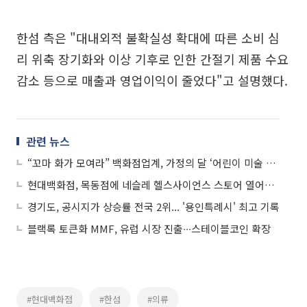
한섬 측은 "대내외적 불확실성 확대에 따른 소비 심
리 위축 장기화와 이상 기후로 인한 간절기 제품 수요
감소 등으로 매출과 영업이익이 줄었다"고 설명했다.
관련 뉴스
“꼬마 화가 모여라” 백화점업계, 가정의 달 ‘어린이 미술 대회’ 잇달아
현대백화점, 목동점에 네슬레 헬스사이언스 스토어 열어…AI로 건강 체크도
경기도, 공시지가 상승률 전국 2위... '용인특례시' 최고 기록
블랙록 토큰화 MMF, 유럽 시장 진출∙∙∙스테이블코인 확장
#현대백화점
#한섬
#의류