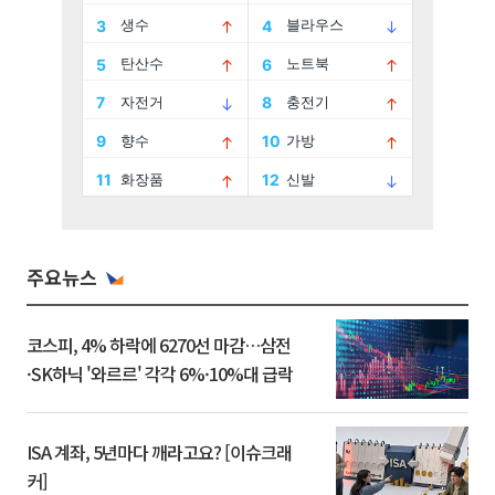
주요뉴스
코스피, 4% 하락에 6270선 마감…삼전
·SK하닉 '와르르' 각각 6%·10%대 급락
ISA 계좌, 5년마다 깨라고요? [이슈크래
커]