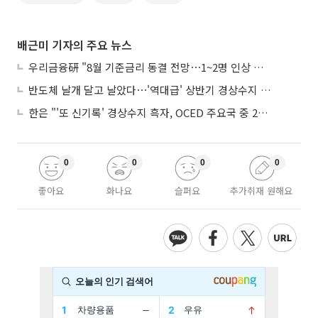
배근미 기자의 주요 뉴스
우리금융硏 "8월 기준금리 동결 전망⋯1~2명 인상 소수의견 낼 것"
반도체 날개 달고 날았다⋯'역대급' 상반기 경상수지 흑자 2000억달러 육박
한은 "'또 신기록' 경상수지 흑자, OCED 주요국 중 2위⋯반도체 수출 효과"
0
0
0
0
좋아요
화나요
슬퍼요
추가취재 원해요