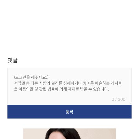
댓글
0 / 300