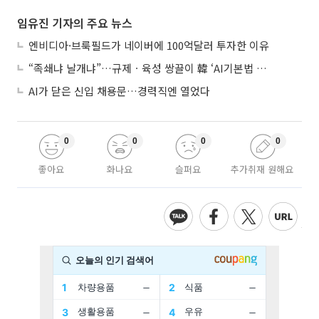
임유진 기자의 주요 뉴스
엔비디아·브룩필드가 네이버에 100억달러 투자한 이유
“족쇄냐 날개냐”…규제ㆍ육성 쌍끌이 韓 ‘AI기본법 개정안’ 오늘 시행
AI가 닫은 신입 채용문…경력직엔 열었다
0
0
0
0
좋아요
화나요
슬퍼요
추가취재 원해요