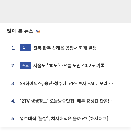
많이 본 뉴스
전북 완주 삼례읍 공장서 화재 발생
속보
1.
서울도 '40도'…오늘 노원 40.2도 기록
속보
2.
SK하이닉스, 용인·청주에 54조 투자…AI 메모리 생산기지 키운다
3.
'2TV 생생정보' 오늘방송맛집- 배우 강성진 단골! 쌀국수ㆍ푸팟퐁 커리 맛집 '블○○○'
4.
입추매직 '불발', 처서매직은 올까요? [해시태그]
5.