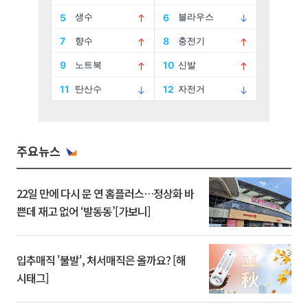
주요뉴스
22일 만에 다시 문 연 홈플러스…정상화 바
쁜데 재고 없어 ‘발동동’[가보니]
입추매직 '불발', 처서매직은 올까요? [해
시태그]