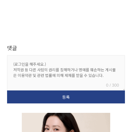
댓글
0 / 300