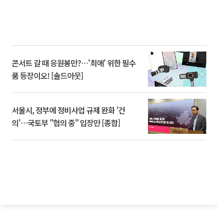
콘서트 갈 때 응원봉만?⋯'최애' 위한 필수
품 등장이오! [솔드아웃]
서울시, 정부에 정비사업 규제 완화 '건
의'⋯국토부 "협의 중" 입장만 [종합]