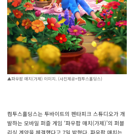
▲파우팝 매치(가제) 이미지. (사진제공=컴투스홀딩스)
컴투스홀딩스는 투바이트의 펜타피크 스튜디오가 개
발하는 모바일 퍼즐 게임 ‘파우팝 매치(가제)’의 퍼블
리싱 계약을 체결했다고 7일 밝혔다. 파우팝 매치는