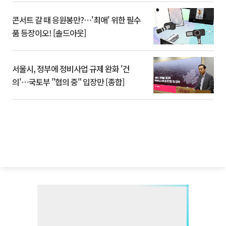
콘서트 갈 때 응원봉만?⋯'최애' 위한 필수
품 등장이오! [솔드아웃]
서울시, 정부에 정비사업 규제 완화 '건
의'⋯국토부 "협의 중" 입장만 [종합]