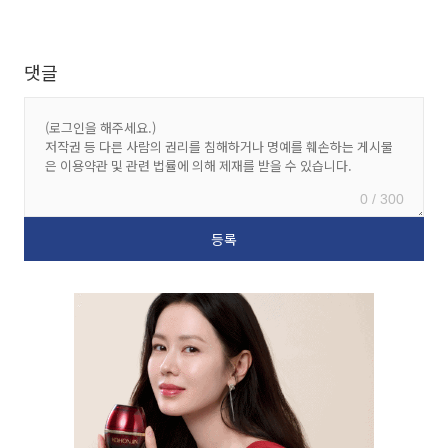
댓글
0 / 300