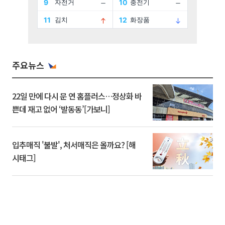
주요뉴스
22일 만에 다시 문 연 홈플러스…정상화 바
쁜데 재고 없어 ‘발동동’[가보니]
입추매직 '불발', 처서매직은 올까요? [해
시태그]