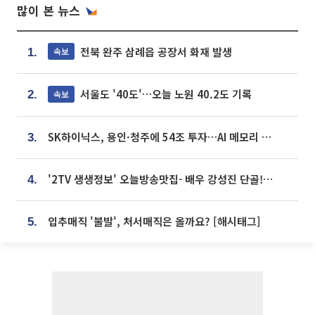
많이 본 뉴스
전북 완주 삼례읍 공장서 화재 발생
속보
1.
서울도 '40도'…오늘 노원 40.2도 기록
속보
2.
SK하이닉스, 용인·청주에 54조 투자…AI 메모리 생산기지 키운다
3.
'2TV 생생정보' 오늘방송맛집- 배우 강성진 단골! 쌀국수ㆍ푸팟퐁 커리 맛집 '블○○○'
4.
입추매직 '불발', 처서매직은 올까요? [해시태그]
5.