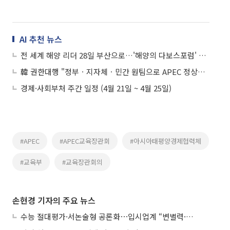
AI 추천 뉴스
전 세계 해양 리더 28일 부산으로…'해양의 다보스포럼' 10차 OOC 개최
韓 권한대행 "정부ㆍ지자체ㆍ민간 원팀으로 APEC 정상회의 준비에 만전"
경제·사회부처 주간 일정 (4월 21일 ~ 4월 25일)
#APEC
#APEC교육장관회
#아시아태평양경제협력체
#교육부
#교육장관회의
손현경 기자의 주요 뉴스
수능 절대평가·서논술형 공론화⋯입시업계 “변별력·사교육 대책 먼저”