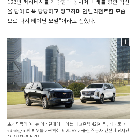
123년 헤리티지를 계승함과 동시에 미래를 향한 혁신
을 담아 더욱 당당하교 정교하며 인텔리전트한 모습
으로 다시 태어난 모델”이라고 전했다.
▲캐딜락의 '더 뉴 에스컬레이드'에는 최고출력 426마력, 최대토크
63.6kg·m의 파워를 자랑하는 6.2L V8 가솔린 직분사 엔진이 탑재됐
다. (사진=캐딜락)