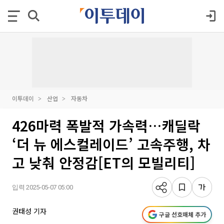
이투데이
산업
자동차
426마력 폭발적 가속력…캐딜락
‘더 뉴 에스컬레이드’ 고속주행, 차
고 낮춰 안정감[ET의 모빌리티]
입력 2025-05-07 05:00
권태성 기자
구글 선호매체 추가