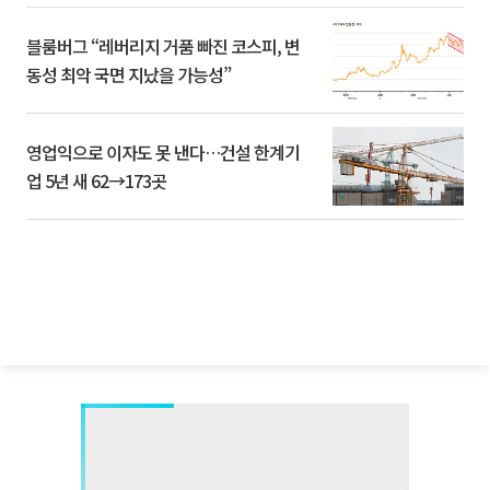
블룸버그 “레버리지 거품 빠진 코스피, 변
동성 최악 국면 지났을 가능성”
영업익으로 이자도 못 낸다…건설 한계기
업 5년 새 62→173곳