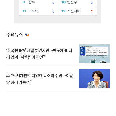
주요뉴스
‘한국판 IRA’ 베일 벗었지만…반도체·배터
리 업계 “시행령이 관건”
與 “세제개편안 다양한 목소리 수렴…이달
말 정리 가능성”