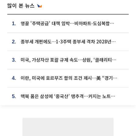
많이 본 뉴스
영끌 '주택공급' 대책 임박⋯비아파트·도심복합까지 총동원
1.
종부세 개편에도…1·3주택 종부세 격차 2028년부터 확대
2.
미국, 가상자산 포괄 규제 속도…상원, ‘클래리티법’ 9월 절차투표 추진
3.
이란, 미국에 호르무즈 합의 조건 제시…美 “경기 아직 안 끝나” [종합]
4.
맥북 품은 삼성에 ‘중국산’ 맹추격⋯커지는 노트북 OLED 시장
5.