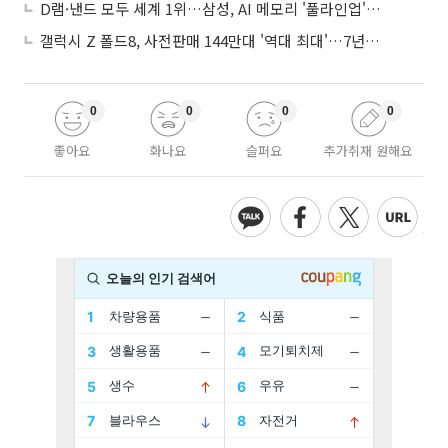
D램·낸드 모두 세계 1위…삼성, AI 메모리 '풀라인업'으로 승부
갤럭시 Z 폴드8, 사전판매 144만대 '역대 최대'…7년만에 갤노트10 기록 넘어
0
0
0
0
좋아요
화나요
슬퍼요
추가취재 원해요