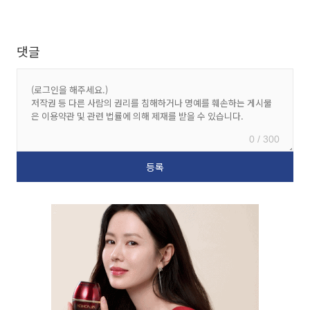
댓글
0 / 300