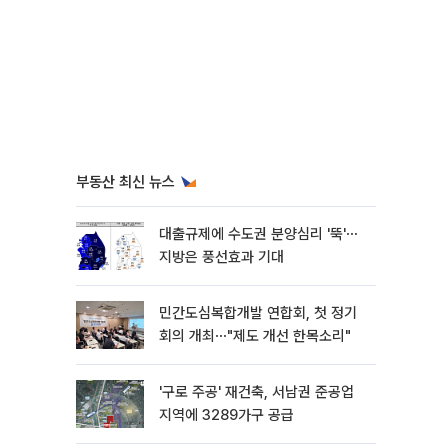
부동산 최신 뉴스
대출규제에 수도권 분양심리 '뚝'⋯
지방은 풍선효과 기대
민간도심복합개발 연합회, 첫 정기
회의 개최⋯"제도 개선 한목소리"
'구로 주공' 재건축, 서남권 준공업
지역에 3289가구 공급