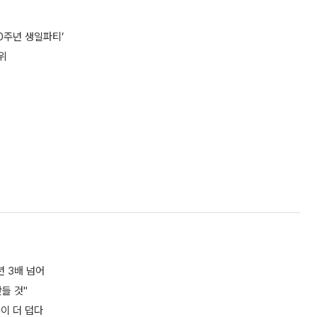
0주년 생일파티’
위
년 3배 넘어
들 것"
쪽이 더 덥다