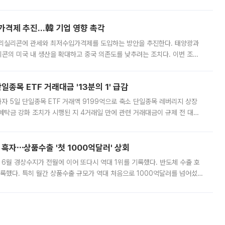
그러면서 자세한 내용은 “조만간 공개할 예정”이라고 덧붙였다. SK하이닉스도 로이터에 전달한 성명에서 “연
가격제 추진…韓 기업 영향 촉각
폴리실리콘에 관세와 최저수입가격제를 도입하는 방안을 추진한다. 태양광과
콘의 미국 내 생산을 확대하고 중국 의존도를 낮추려는 조치다. 이번 조처
쏠리고 있다. 5일(현지시간) 블룸버그통신에 따르면 미국 행정부 내에서는
종목 ETF 거래대금 '13분의 1' 급감
자 5일 단일종목 ETF 거래액 9199억으로 축소 단일종목 레버리지 상장
예탁금 강화 조치가 시행된 지 4거래일 만에 관련 거래대금이 규제 전 대비
거래소에 따르면 전날 코스피 시장 전체 거래대금은 25조2129억원을 기록
 흑자⋯상품수출 '첫 1000억달러' 상회
표 6월 경상수지가 전월에 이어 또다시 역대 1위를 기록했다. 반도체 수출 호
기록했다. 특히 월간 상품수출 규모가 역대 처음으로 1000억달러를 넘어섰
6월 국제수지(잠정)'에 따르면 6월 경상수지는 497억3000만달러 흑자로