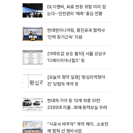
DL이앤씨, AI로 현장 위험 미리 잡
는다⋯안전관리 ‘예측’ 중심 전환
현대엔지니어링, 중진공과 협력사
‘인력 장기근속’ 지원
[아파트값 상승 톱10] 서울 강남구
‘디에이치아너힐즈’ 등
[오늘의 청약 일정] ‘왕십리역청아
진’ 당첨자 계약 등
현대차·기아 등 13개 차종 51만
2393대 리콜…화재·동력상실 우려
“시공사 바꾸자” 계약 해지…소송전
에 멈춰 선 정비사업