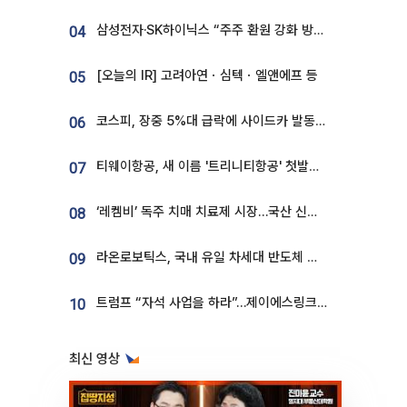
삼성전자·SK하이닉스 “주주 환원 강화 방안 마련”
04
[오늘의 IR] 고려아연ㆍ심텍ㆍ엘앤에프 등
05
코스피, 장중 5%대 급락에 사이드카 발동…삼성·SK 동반 폭락
06
티웨이항공, 새 이름 '트리니티항공' 첫발…SSC 전략 본격화
07
‘레켐비’ 독주 치매 치료제 시장…국산 신약 등장하나
08
라온로보틱스, 국내 유일 차세대 반도체 공정 로봇 개발 ‘고객사 테스트 진행’
09
트럼프 “자석 사업을 하라”…제이에스링크, 비중국 영구자석 공급망 구축 속도
10
최신 영상