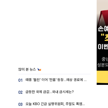
많이 본 뉴스
태풍 '돌핀' 이어 '찬홈' 등장…예상 경로에 한국 '한숨'
01
급등한 국제 금값…국내 금시세는?
02
오늘 KBO 긴급 실행위원회, 주말도 폭염취소 될까
03