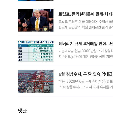
트럼프, 폴리실리콘에 관세·최저
도널드 트럼프 미국 대통령이 수입산 
반도체 공급망의 핵심 원재료인 폴리실리
로 한국 기업에 미칠 영향에도 관심이 
레버리지 규제 4거래일 만에…단일
기본예탁금 현금 3000만원 조기 상향하
지수펀드(ETF)에 대한 금융당국의 기본
13분의 1수준으로 급감했다. 6일 한국
한 가운데
6월 경상수지, 두 달 연속 역대급
한은, 2026년 6월 국제수지(잠정) 발
조 속 상품수지가 또다시 최대 흑자를 
다. 한국은행이 6일 발표한 '2026년 
집계됐다
댓글