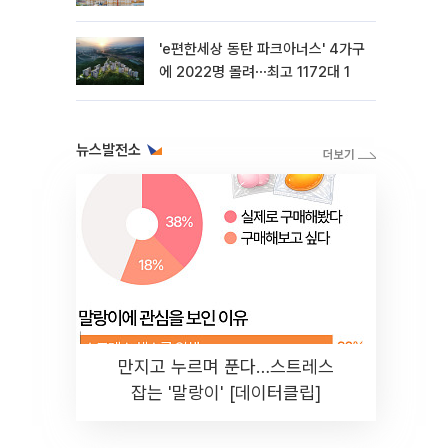
'e편한세상 동탄 파크아너스' 4가구
에 2022명 몰려⋯최고 1172대 1
뉴스발전소
만지고 누르며 푼다…스트레스
잡는 '말랑이' [데이터클립]