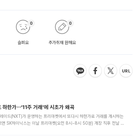
0
0
슬퍼요
추가취재 원해요
 하한가⋯‘11주 거래’에 시초가 왜곡
트레이드(NXT)가 운영하는 프리마켓에서 또다시 하한가로 거래를 개시하는
면 SK하이닉스는 이날 프리마켓(오전 8시~8시 50분) 개장 직후 전날 정
000원에 거래됐다. 거래량은 11주에 불과했으나, 최초 가격 결정이 기존 정