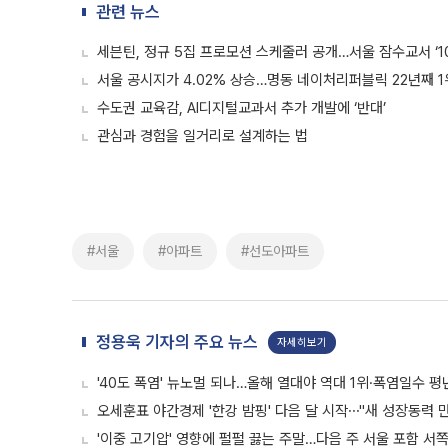
관련 뉴스
세븐틴, 정규 5집 프로모션 스케줄러 공개…서울 잠수교서 ‘1
서울 공시지가 4.02% 상승…명동 네이처리퍼블릭 22년째 1
수도권 교육감, AI디지털교과서 추가 개발에 ‘반대’
관심과 경험을 일거리로 설계하는 법
#서울
#아파트
#선도아파트
정용욱 기자의 주요 뉴스
자세히보기
'40도 폭염' 뉴노멀 되나…올해 열대야 역대 1위·폭염일수 평
오세훈표 야간경제 '한강 밤핑' 다음 달 시작⋯"새 성장동력 만
'이중 고기압' 영향에 펄펄 끓는 주말…다음 주 서울 포함 서