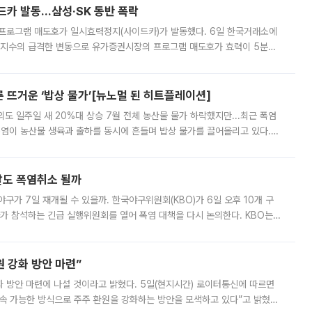
드카 발동…삼성·SK 동반 폭락
 프로그램 매도호가 일시효력정지(사이드카)가 발동했다. 6일 한국거래소에
선물지수의 급격한 변동으로 유가증권시장의 프로그램 매도호가 효력이 5분간
물지수는 전 거래일 종가 대비 52.48포인트(5.04%) 내린 987.24를 기
른 뜨거운 ‘밥상 물가’[뉴노멀 된 히트플레이션]
도 일주일 새 20%대 상승 7월 전체 농산물 물가 하락했지만...최근 폭염
폭염이 농산물 생육과 출하를 동시에 흔들며 밥상 물가를 끌어올리고 있다.
 아니라 오이와 참외, 브로콜리 가격까지 일주일 새 두 자릿수로 뛰었다.
말도 폭염취소 될까
구가 7일 재개될 수 있을까. 한국야구위원회(KBO)가 6일 오후 10개 구
 참석하는 긴급 실행위원회를 열어 폭염 대책을 다시 논의한다. KBO는
서 관람객과 선수단의 안전 위험 상황이 발생했다”며 5∼6일 예정됐던
 강화 방안 마련”
 것이라고 밝혔다. 5일(현지시간) 로이터통신에 따르면
속 가능한 방식으로 주주 환원을 강화하는 방안을 모색하고 있다”고 밝혔다.