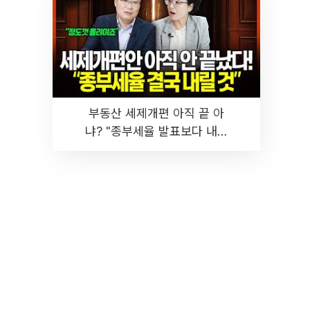
부동산 세제개편 아직 끝 아
냐? "종부세율 발표보다 내릴
것" 장기거주·양도세 전망 I 집
땅지성 I 김인만, 진미윤