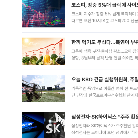
코스피, 장중 5%대 급락에 사이
코스피 지수가 장중 5% 넘게 폭락하며
따르면 오전 10시18분 코스피200 
정지됐다. 발동 시점 당시 코스피200 선
록했다.
한끼 먹기도 무섭다...폭염이 부
고온에 생육 부진·출하량 감소…오이·참외
영향, 8월부터 본격 반영 연일 이어진 
고온에 취약한 시금치와 상추 등 잎채소뿐
오늘 KBO 긴급 실행위원회, 주
기록적인 폭염으로 이틀간 멈춰 선 프로야
단 단장과 한국프로야구선수협회 관계자가
5일 “최근 전국적으로 폭염이 지속되면
KBO리그와
삼성전자·SK하이닉스 “주주 환원
삼성전자와 SK하이닉스가 주주환원 강화 방안 마련에 나설
삼성전자는 로이터에 보낸 성명에서 “지