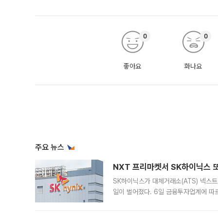
0
0
좋아요
화나요
주요 뉴스
NXT 프리마켓서 SK하이닉스 또
SK하이닉스가 대체거래소(ATS) 넥스
일이 벌어졌다. 6일 금융투자업계에 따르
규장 종가보다 29.98% 내린 116만8
규시장과 달