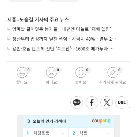
세종=노승길 기자의 주요 뉴스
양파밭 갈아엎은 농가들…내년엔 마늘로 ‘재배 쏠림’
생산부터 밥상까지 덮친 폭염…시금치 43%ㆍ열무 28% 급등
용인·호남 반도체 산단 ‘속도전’…1600조 메가투자 이행 총력
0
0
0
0
좋아요
화나요
슬퍼요
추가취재 원해요