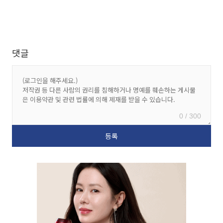
댓글
0 / 300