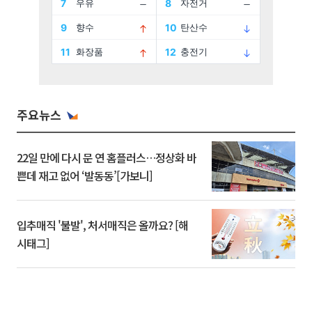
주요뉴스
22일 만에 다시 문 연 홈플러스…정상화 바
쁜데 재고 없어 ‘발동동’[가보니]
입추매직 '불발', 처서매직은 올까요? [해
시태그]