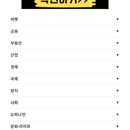
마켓
금융
부동산
산업
경제
국제
정치
사회
오피니언
문화·라이프