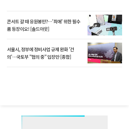
콘서트 갈 때 응원봉만?⋯'최애' 위한 필수
품 등장이오! [솔드아웃]
서울시, 정부에 정비사업 규제 완화 '건
의'⋯국토부 "협의 중" 입장만 [종합]