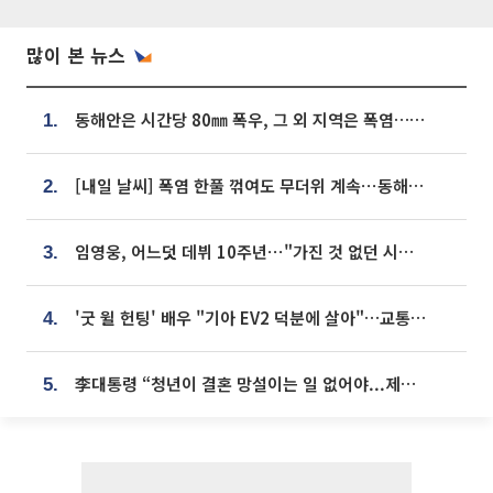
많이 본 뉴스
동해안은 시간당 80㎜ 폭우, 그 외 지역은 폭염…‘극과 극 날씨’
1.
[내일 날씨] 폭염 한풀 꺾여도 무더위 계속⋯동해안 이틀 연속 비
2.
임영웅, 어느덧 데뷔 10주년⋯"가진 것 없던 시절, 내 앞엔 20명의 팬뿐"
3.
'굿 윌 헌팅' 배우 "기아 EV2 덕분에 살아"…교통사고 후 안전성 극찬
4.
李대통령 “청년이 결혼 망설이는 일 없어야...제도상 불이익 조사”
5.