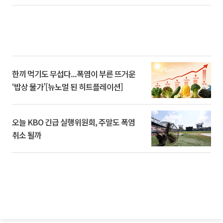
한끼 먹기도 무섭다...폭염이 부른 뜨거운
‘밥상 물가’[뉴노멀 된 히트플레이션]
오늘 KBO 긴급 실행위원회, 주말도 폭염
취소 될까