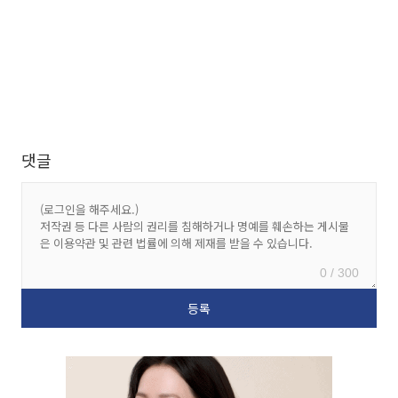
댓글
0 / 300