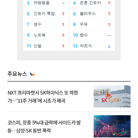
주요뉴스
NXT 프리마켓서 SK하이닉스 또 하한
가⋯‘11주 거래’에 시초가 왜곡
코스피, 장중 5%대 급락에 사이드카 발
동…삼성·SK 동반 폭락