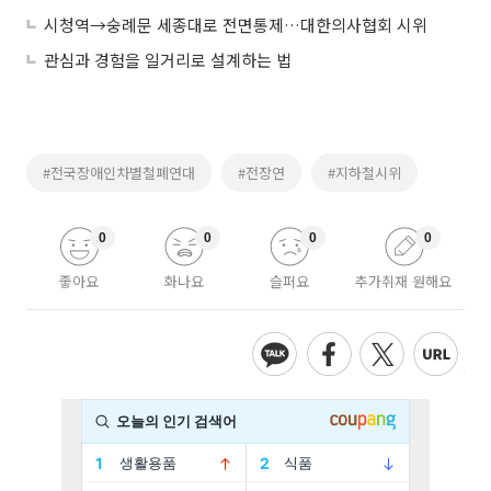
시청역→숭례문 세종대로 전면통제…대한의사협회 시위
관심과 경험을 일거리로 설계하는 법
#전국장애인차별철폐연대
#전장연
#지하철시위
0
0
0
0
좋아요
화나요
슬퍼요
추가취재 원해요