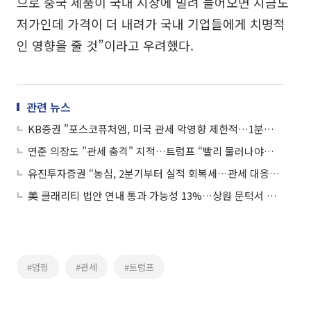
으로 중국 제품이 국내 시장에 밀려 들어오면 지금도
저가인데 가격이 더 내려가 국내 기업들에게 치명적
인 영향을 줄 것”이라고 우려했다.
관련 뉴스
KB증권 "포스코퓨처엠, 미국 관세 악영향 제한적…1분기 영업이익 호실적 전망"
연준 의장도 "관세 충격" 지적…트럼프 “빨리 물러나야할 사람”
유진투자증권 “농심, 2분기부터 실적 회복세…관세 대응도 가능”
美 클래리티 법안 연내 통과 가능성 13%…상원 문턱서 제동
#덤핑
#관세
#트럼프