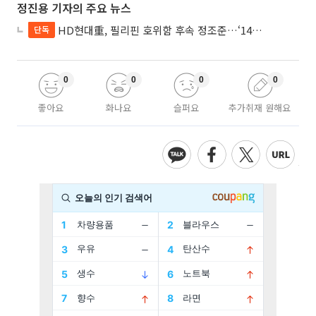
정진용 기자의 주요 뉴스
HD현대重, 필리핀 호위함 후속 정조준…‘14척+α’ 싹쓸이 노린다
단독
0
0
0
0
좋아요
화나요
슬퍼요
추가취재 원해요