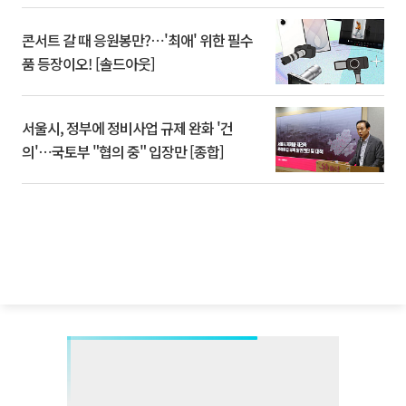
콘서트 갈 때 응원봉만?⋯'최애' 위한 필수
품 등장이오! [솔드아웃]
서울시, 정부에 정비사업 규제 완화 '건
의'⋯국토부 "협의 중" 입장만 [종합]