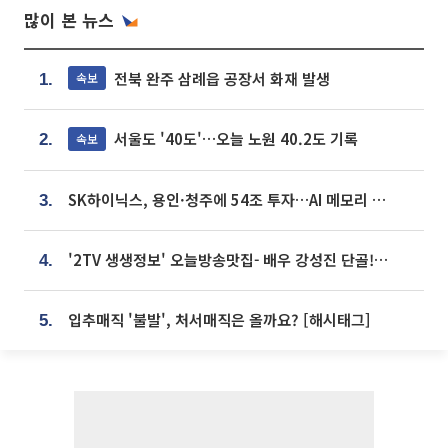
많이 본 뉴스
전북 완주 삼례읍 공장서 화재 발생
속보
1.
서울도 '40도'…오늘 노원 40.2도 기록
속보
2.
SK하이닉스, 용인·청주에 54조 투자…AI 메모리 생산기지 키운다
3.
'2TV 생생정보' 오늘방송맛집- 배우 강성진 단골! 쌀국수ㆍ푸팟퐁 커리 맛집 '블○○○'
4.
입추매직 '불발', 처서매직은 올까요? [해시태그]
5.