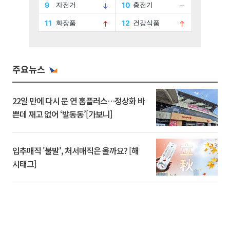
주요뉴스
22일 만에 다시 문 연 홈플러스…정상화 바
쁜데 재고 없어 ‘발동동’[가보니]
입추매직 '불발', 처서매직은 올까요? [해
시태그]