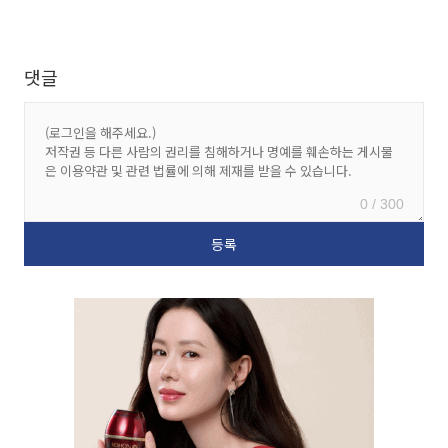
댓글
0 / 300