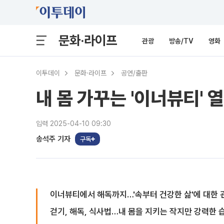
문화·라이프
관광
방송/TV
영화
이투데이
문화·라이프
공연/출판
내 몸 가꾸는 '이너뷰티' 
입력 2025-04-10 09:30
송석주 기자
구독
이너뷰티에서 해독까지…'속부터 건강한 삶'에 대한
걷기, 해독, 식사법…내 몸을 지키는 작지만 강력한 