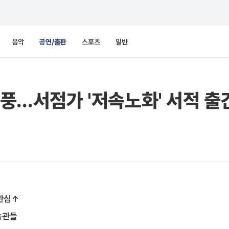
음악
공연/출판
스포츠
일반
열풍…서점가 '저속노화' 서적 출
 관심↑
습관들