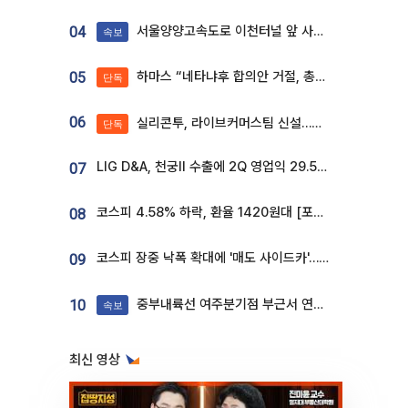
서울양양고속도로 이천터널 앞 사고 발생
04
속보
하마스 “네타냐후 합의안 거절, 총선 앞두고 시간 끌기”
05
단독
06
실리콘투, 라이브커머스팀 신설…K뷰티 ‘글로벌 판매망’ 확대[K뷰티 라방戰]
단독
LIG D&A, 천궁Ⅱ 수출에 2Q 영업익 29.5%↑…수주잔고 24.6조 [종합]
07
코스피 4.58% 하락, 환율 1420원대 [포토]
08
코스피 장중 낙폭 확대에 '매도 사이드카'…외인 2.8조'팔자'· 개인 3.1조 '사자'
09
중부내륙선 여주분기점 부근서 연이은 추돌사고 발생
10
속보
최신 영상