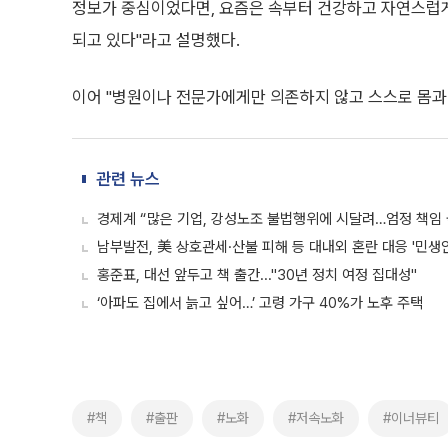
정보가 중심이었다면, 요즘은 속부터 건강하고 자연스럽게
되고 있다"라고 설명했다.
이어 "병원이나 전문가에게만 의존하지 않고 스스로 몸과
관련 뉴스
경제계 “많은 기업, 강성노조 불법행위에 시달려…엄정 책임
남부발전, 美 상호관세·산불 피해 등 대내외 혼란 대응 '민생
홍준표, 대선 앞두고 책 출간..."30년 정치 여정 집대성"
‘아파도 집에서 늙고 싶어…’ 고령 가구 40%가 노후 주택
#책
#출판
#노화
#저속노화
#이너뷰티