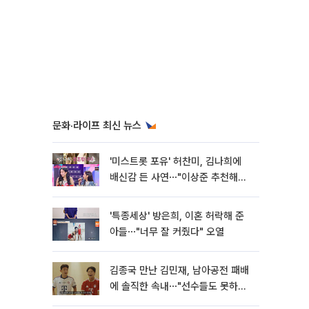
문화·라이프 최신 뉴스
'미스트롯 포유' 허찬미, 김나희에
배신감 든 사연⋯"이상준 추천해주
더라"
'특종세상' 방은희, 이혼 허락해 준
아들⋯"너무 잘 커줬다" 오열
김종국 만난 김민재, 남아공전 패배
에 솔직한 속내⋯"선수들도 못하긴
했다"