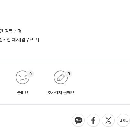
리안 감독 선정
 청사진 제시[업무보고]
0
0
슬퍼요
추가취재 원해요