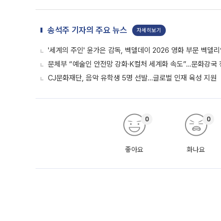
송석주 기자의 주요 뉴스
자세히보기
'세계의 주인' 윤가은 감독, 벡델데이 2026 영화 부문 벡델
문체부 “예술인 안전망 강화·K컬처 세계화 속도”…문화강국
CJ문화재단, 음악 유학생 5명 선발…글로벌 인재 육성 지원
0
0
좋아요
화나요