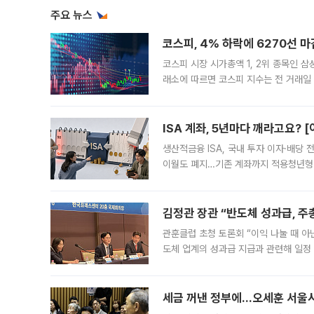
주요 뉴스
코스피, 4% 하락에 6270선 마
코스피 시장 시가총액 1, 2위 종목인 
래소에 따르면 코스피 지수는 전 거래일 대
1.81% 내린 6478.75에 출발한 코
다. 이날 오전
ISA 계좌, 5년마다 깨라고요? 
생산적금융 ISA, 국내 투자 이자·배당
이월도 폐지…기존 계좌까지 적용청년형 
는 5년마다 계좌를 해지하라는 건가요?”
편을
김정관 장관 “반도체 성과급, 
관훈클럽 초청 토론회 “이익 나눌 때 아
도체 업계의 성과급 지급과 관련해 일정
최근 상법·자본시장법 개정으로 기업 지
세금 꺼낸 정부에…오세훈 서울시장