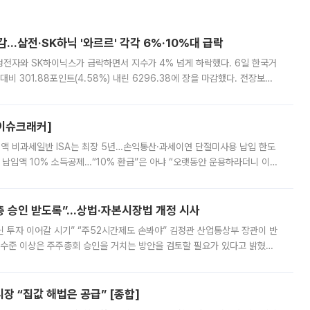
감…삼전·SK하닉 '와르르' 각각 6%·10%대 급락
삼성전자와 SK하이닉스가 급락하면서 지수가 4% 넘게 하락했다. 6일 한국거
비 301.88포인트(4.58%) 내린 6296.38에 장을 마감했다. 전장보다
스피는 장중 한때 6550.94까지 오르기도 했으나 6238.32까지 밀리기도 했
[이슈크래커]
 전액 비과세일반 ISA는 최장 5년…손익통산·과세이연 단절미사용 납입 한도
납입액 10% 소득공제…“10% 환급”은 아냐 “오랫동안 운용하라더니 이제
 ‘만능 절세 통장’으로 불리는 개인종합자산관리계좌(ISA)가 두 갈래로 개
주총 승인 받도록”…상법·자본시장법 개정 시사
닌 투자 이어갈 시기” “주52시간제도 손봐야” 김정관 산업통상부 장관이 반
 수준 이상은 주주총회 승인을 거치는 방안을 검토할 필요가 있다고 밝혔다.
배구조와 주주권 강화 논의가 이어지는 가운데, 핵심 연구인력에 대한
 “집값 해법은 공급” [종합]