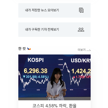
내가 저장한 뉴스 모아보기
내가 구독한 기자 전체보기
한 컷
코스피 4.58% 하락, 환율