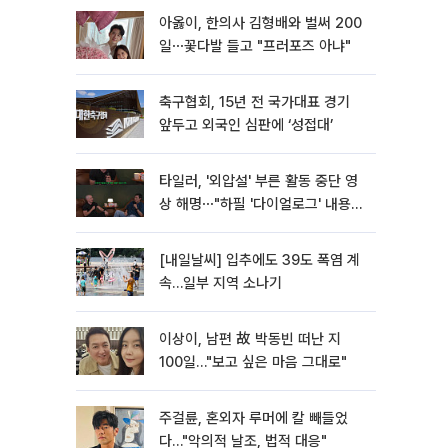
아옳이, 한의사 김형배와 벌써 200
일⋯꽃다발 들고 "프러포즈 아냐"
축구협회, 15년 전 국가대표 경기
앞두고 외국인 심판에 ‘성접대’
타일러, '외압설' 부른 활동 중단 영
상 해명⋯"하필 '다이얼로그' 내용이
라"
[내일날씨] 입추에도 39도 폭염 계
속…일부 지역 소나기
이상이, 남편 故 박동빈 떠난 지
100일…"보고 싶은 마음 그대로"
주걸륜, 혼외자 루머에 칼 빼들었
다…"악의적 날조, 법적 대응"