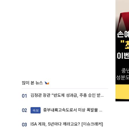
많이 본 뉴스
김정관 장관 “반도체 성과급, 주총 승인 받도록”…상법·자본시장법 개정 시사
01
중부내륙고속도로서 미상 폭발물 발견
02
속보
ISA 계좌, 5년마다 깨라고요? [이슈크래커]
03