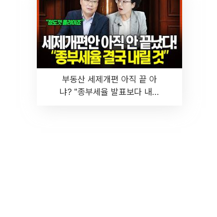
부동산 세제개편 아직 끝 아
냐? "종부세율 발표보다 내릴
것" 장기거주·양도세 전망 I 집
땅지성 I 김인만, 진미윤