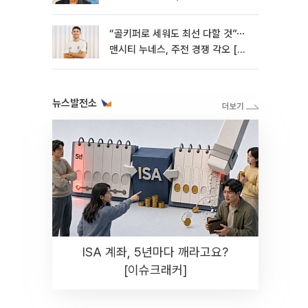
“골키퍼로 세워도 최선 다할 것”⋯
맨시티 누네스, 주전 경쟁 각오 [인
터뷰]
뉴스발전소
ISA 계좌, 5년마다 깨라고요?
[이슈크래커]