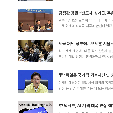
는 5년마다 계좌를 해지하라는 건가요?”
편을
김정관 장관 “반도체 성과급, 
관훈클럽 초청 토론회 “이익 나눌 때 아
도체 업계의 성과급 지급과 관련해 일정
최근 상법·자본시장법 개정으로 기업 지
세금 꺼낸 정부에…오세훈 서울시장
정부 세제 개편에 “매물 잠김·전월세 불
부동산 해법 전쟁이 본격화하고 있다. 
드를 꺼내자 서울시는 전·월세 부담만 
李 "폭염은 국가적 기후재난"…냉
이재명 대통령은 6일 사상 최악의 폭염
안전 등 인명 피해를 막는 데 모든 행
인프라 확충 계획을 내년도 예산안에 반
中 딥시크, AI 가격 대폭 인상 