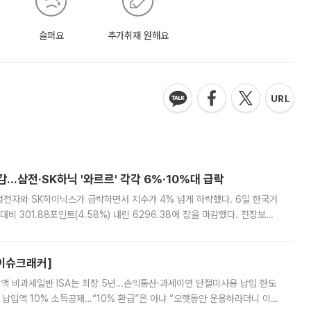
슬퍼요
추가취재 원해요
감…삼전·SK하닉 '와르르' 각각 6%·10%대 급락
삼성전자와 SK하이닉스가 급락하면서 지수가 4% 넘게 하락했다. 6일 한국거
비 301.88포인트(4.58%) 내린 6296.38에 장을 마감했다. 전장보다
스피는 장중 한때 6550.94까지 오르기도 했으나 6238.32까지 밀리기도 했
[이슈크래커]
 전액 비과세일반 ISA는 최장 5년…손익통산·과세이연 단절미사용 납입 한도
납입액 10% 소득공제…“10% 환급”은 아냐 “오랫동안 운용하라더니 이제