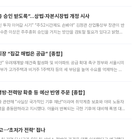
 ‘만능 절세 통장’으로 불리는 개인종합자산관리계좌(ISA)가 두 갈래로 개
주총 승인 받도록”…상법·자본시장법 개정 시사
닌 투자 이어갈 시기” “주52시간제도 손봐야” 김정관 산업통상부 장관이 반
 수준 이상은 주주총회 승인을 거치는 방안을 검토할 필요가 있다고 밝혔다.
배구조와 주주권 강화 논의가 이어지는 가운데, 핵심 연구인력에 대한
 “집값 해법은 공급” [종합]
안” 우려재개발·재건축 활성화 및 비아파트 공급 확대 촉구 정부와 서울시의
정부가 고가주택과 비거주 1주택자 등의 세 부담을 높여 수요를 억제하는 카
키울 것이라며 세금이 아닌 공급이 근본적인 처방이라고 전면 반박했다.
방·전력망 확충 등 예산 반영 주문 [종합]
과 관련해 "사실상 국가적인 기후 재난"이라며 취약계층 보호와 야외 노동자
정력을 총동원하라고 지시했다. 아울러 반복되는 극한 기후에 대비해 폭염 대응
영하는 방안도 검토하라고 주문했다. 이 대통령은 이날 폭염·가뭄 대
예고⋯‘초저가 전략’ 접나