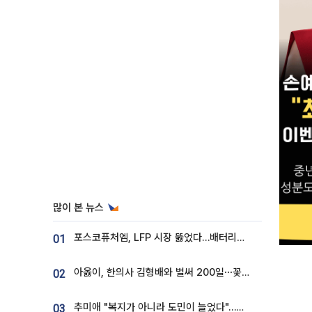
많이 본 뉴스
포스코퓨처엠, LFP 시장 뚫었다…배터리사와 대규모 장기 공급 합의
01
아옳이, 한의사 김형배와 벌써 200일⋯꽃다발 들고 "프러포즈 아냐"
02
추미애 "복지가 아니라 도민이 늘었다"…재정난 책임론 정면돌파
03