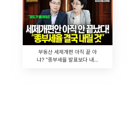
부동산 세제개편 아직 끝 아
냐? "종부세율 발표보다 내릴
것" 장기거주·양도세 전망 I 집
땅지성 I 김인만, 진미윤