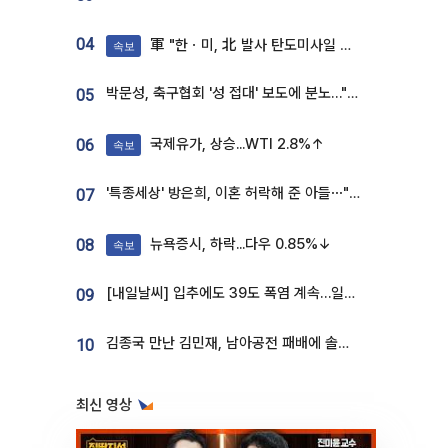
04
軍 "한ㆍ미, 北 발사 탄도미사일 제원 정밀분석 중"
속보
박문성, 축구협회 '성 접대' 보도에 분노…"다 말아먹으려고 작정했나"
05
국제유가, 상승...WTI 2.8%↑
06
속보
'특종세상' 방은희, 이혼 허락해 준 아들⋯"너무 잘 커줬다" 오열
07
뉴욕증시, 하락...다우 0.85%↓
08
속보
[내일날씨] 입추에도 39도 폭염 계속…일부 지역 소나기
09
김종국 만난 김민재, 남아공전 패배에 솔직한 속내⋯"선수들도 못하긴 했다"
10
최신 영상