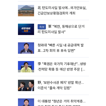
北 탄도미사일 발사에…국가안보실,
긴급안보상황점검회의 개최
軍 "북한, 동해상으로 단거
속보
리 탄도미사일 발사"
청와대 "빠른 시일 내 공급대책 발
표…2차 회의 후 후속 답변"
李 "폭염은 국가적 기후재난"…냉방
·전력망 확충 등 예산 반영 주문 [종
합]
野, ‘보완수사권 폐지’ 반발 확산…
이준석 “졸속 개악 입법”
이 대통령 "청년은 거의 취약계층…