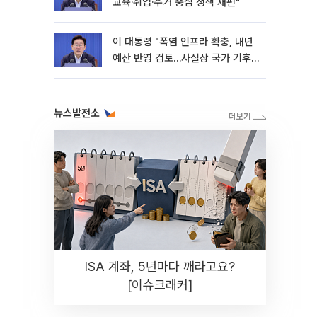
교육·취업·주거 중심 정책 재편"
이 대통령 "폭염 인프라 확충, 내년
예산 반영 검토…사실상 국가 기후
재난"
뉴스발전소
ISA 계좌, 5년마다 깨라고요?
[이슈크래커]