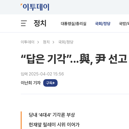
정치
대통령실/총리실
국회/정당
국방/
이투데이
정치
국회/정당
“답은 기각”...與, 尹 
입력 2025-04-02 15:56
이난희 기자
구독
당내 ‘4대4’ 기각론 부상
헌재앞 릴레이 시위 이어가