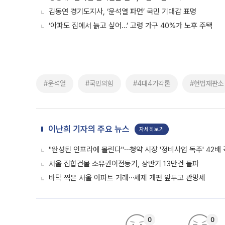
김동연 경기도지사, ‘윤석열 파면’ 국민 기대감 표명
‘아파도 집에서 늙고 싶어…’ 고령 가구 40%가 노후 주택
#윤석열
#국민의힘
#4대4기각론
#헌법재판소
이난희 기자의 주요 뉴스
자세히보기
"완성된 인프라에 몰린다"⋯청약 시장 '정비사업 독주' 42배
서울 집합건물 소유권이전등기, 상반기 13만건 돌파
바닥 찍은 서울 아파트 거래⋯세제 개편 앞두고 관망세
0
0