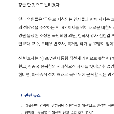
청을 한 것으로 알려졌다.
일부 의원들은 '극우'로 지칭되는 인사들과 함께 지지층 호
의 정당성을 주장하는 책 ‘87 체제를 넘어 새로운 대한민
경원·윤상현·조정훈 국민의힘 의원, 한국사 강사 전한길 씨
인 IE대 교수, 도태우 변호사, 복거일 작가 등 12명이 참
신 변호사는 “(1987년 대통령 직선제 개헌으로 출범한) 
했고, 친중국·친북한의 시대착오적 자세를 벗어날 수 없
한다면, 파시즘적 정치 형태로 국민 위에 군림할 것은 명
관련 뉴스
野줄탄핵 압박에 ‘위헌정당 심판’·‘국회 해산’으로 반격한 국
정청래 “윤석열 탄핵신판 선고, 4일 오전 11시”