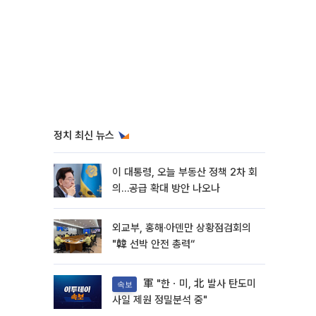
정치 최신 뉴스
이 대통령, 오늘 부동산 정책 2차 회
의…공급 확대 방안 나오나
외교부, 홍해·아덴만 상황점검회의
"韓 선박 안전 총력“
軍 "한ㆍ미, 北 발사 탄도미
속보
사일 제원 정밀분석 중"