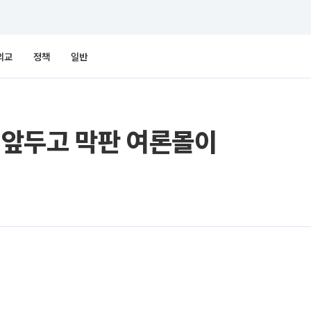
외교
정책
일반
선고 앞두고 막판 여론몰이