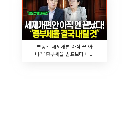
부동산 세제개편 아직 끝 아
냐? "종부세율 발표보다 내릴
것" 장기거주·양도세 전망 I 집
땅지성 I 김인만, 진미윤