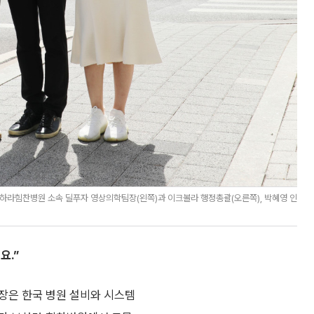
라힘찬병원 소속 딜푸자 영상의학팀장(왼쪽)과 이크볼라 행정총괄(오른쪽), 박혜영 인
요.”
장은 한국 병원 설비와 시스템