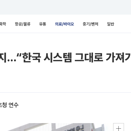
화학
항공/물류
유통
의료/바이오
중기/벤처
일반
…“한국 시스템 그대로 가져
초청 연수