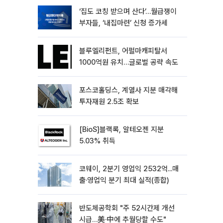
‘집도 코칭 받으며 산다’…월급쟁이
부자들, ‘내집마련’ 신청 증가세
블루엘리펀트, 어펄마캐피탈서
1000억원 유치…글로벌 공략 속도
포스코홀딩스, 계열사 지분 매각해
투자재원 2.5조 확보
[BioS]블랙록, 알테오젠 지분
5.03% 취득
코웨이, 2분기 영업익 2532억...매
출·영업익 분기 최대 실적(종합)
반도체공학회 "주 52시간제 개선
시급…美·中에 추월당할 수도"