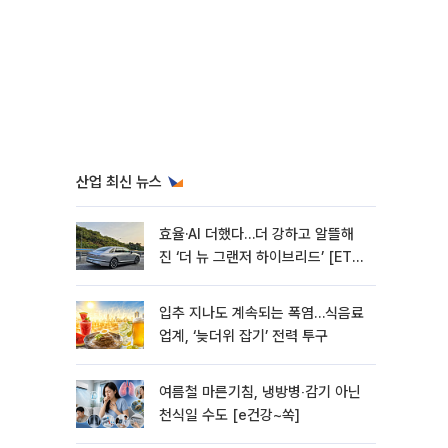
산업 최신 뉴스
효율·AI 더했다…더 강하고 알뜰해
진 ‘더 뉴 그랜저 하이브리드’ [ET의
모빌리티]
입추 지나도 계속되는 폭염…식음료
업계, ‘늦더위 잡기’ 전력 투구
여름철 마른기침, 냉방병‧감기 아닌
천식일 수도 [e건강~쏙]