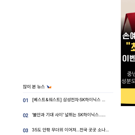
많이 본 뉴스
[베스트&워스트] 삼성전자·SK하이닉스 밀린 한 주…상상인증권은 85% 급등
01
'불안과 기대 사이' 널뛰는 SK하이닉스…증권가 "HBM4·LTA 기반 펀터멘털 견고"
02
35도 안팎 무더위 이어져…전국 곳곳 소나기 [오늘 날씨]
03