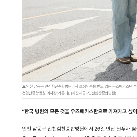
▲인천 남동구 인천힘찬종합병원에서 초청연수를 받고 있는 우즈베키스탄 부하
천힘찬종합병원 이사장(가운데). (사진제공=인천힘찬종합병원)
“한국 병원의 모든 것을 우즈베키스탄으로 가져가고 싶어
인천 남동구 인천힘찬종합병원에서 26일 만난 딜푸자 팀