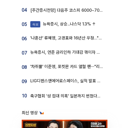
04
[주간증시전망] 다음주 코스피 6000~7000⋯“外人 수급은 정책이 변수”
뉴욕증시, 상승...나스닥 1.3% ↑
05
속보
'나혼산' 류혜영, 고경표와 16년산 우정…"자취방서 부모님과 마주쳐"
06
뉴욕증시, 연준 금리인하 기대감 꺾이자 상승...S&P500 사상 최고치 [종합]
07
'차쥐뿔' 이준영, 포켓몬 카드 열혈 팬⋯"리셀러 처단할 것"
08
LIG디펜스앤에어로스페이스, 실적 발표 후 급락→반등⋯증권가 “28년까지 튼튼”
09
10
축구협회 '성 접대 의혹' 일본까지 번졌다…日 심판 실명 공개
최신 영상