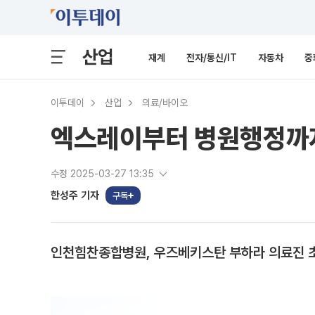
산업
재계
전자/통신/IT
자동차
중
이투데이
산업
의료/바이오
엑스레이부터 병원행정까지
수정 2025-03-27 13:35
한성주 기자
구독
인천힘찬종합병원, 우즈베키스탄 부하라 의료진 