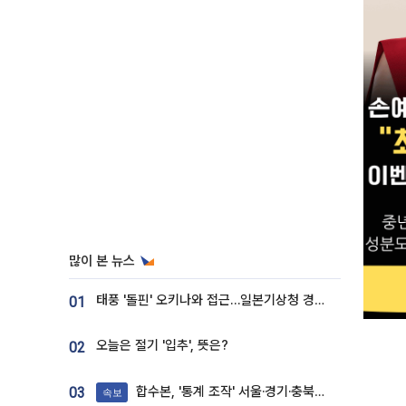
많이 본 뉴스
태풍 '돌핀' 오키나와 접근…일본기상청 경로 업데이트
01
오늘은 절기 '입추', 뜻은?
02
합수본, '통계 조작' 서울·경기·충북 선관위 등 추가 압수수색
03
속보