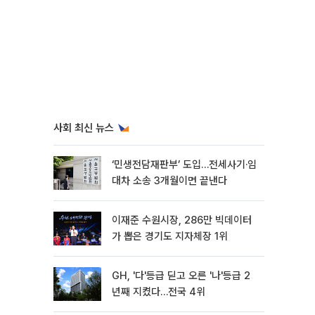
사회 최신 뉴스
‘민생전담재판부’ 도입…전세사기·임
대차 소송 3개월이면 끝낸다
이재준 수원시장, 286만 빅데이터
가 뽑은 경기도 지자체장 1위
GH, '다'등급 딛고 오른 '나'등급 2
년째 지켰다…전국 4위