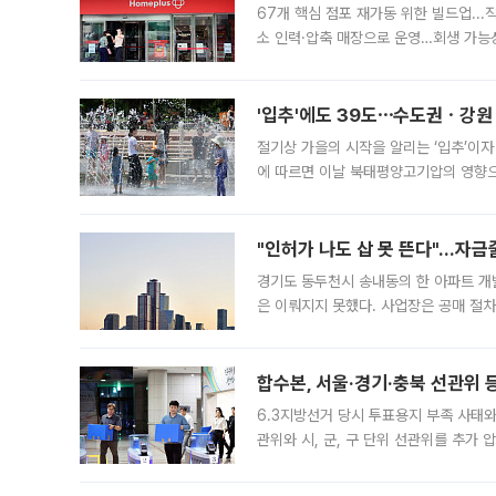
67개 핵심 점포 재가동 위한 빌드업..
소 인력·압축 매장으로 운영…회생 가능성
영업을 시작한다. 핵심 점포 67개에는 
'입추'에도 39도⋯수도권ㆍ강원
절기상 가을의 시작을 알리는 ‘입추’이자
에 따르면 이날 북태평양고기압의 영향으
도, 낮 최고기온은 31~39도로, 전국
"인허가 나도 삽 못 뜬다"…자금
경기도 동두천시 송내동의 한 아파트 개
은 이뤄지지 못했다. 사업장은 공매 절차
3차 공매까지 진행됐으나 모두 유찰됐다.
후
합수본, 서울·경기·충북 선관위 등
6.3지방선거 당시 투표용지 부족 사태
관위와 시, 군, 구 단위 선관위를 추가
부(김태훈 서울중앙지검 3차장검사)는 