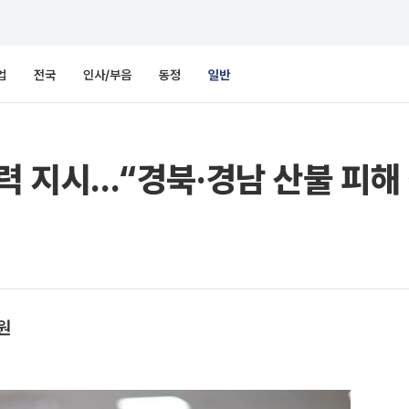
업
전국
인사/부음
동정
일반
력 지시...“경북·경남 산불 피해
원