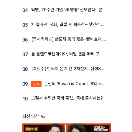
빅뱅, 20주년 기념 '새 뱅봉' 선보인다⋯콘서트 앞두고 팝업 개최
04
‘나솔사계’ 국화, 결별 후 재등장⋯첫인상 투표 휩쓸고 ‘인기녀’ 등극
05
[증시키워드] 반도체 충격 뚫은 개별 호재...포스코퓨처엠·에코프로·한화솔루션 '눈길'
06
톰 홀랜드♥젠데이아, 비밀 결혼 파티 포착⋯호텔 대관비만 9억
07
[특징주] 반도체 온기 탄 2차전지...삼성SDI, 장 초반 7% 넘게 껑충
08
논란의 'Busan is Good'…8억 도시브랜드, 용산 대통령실 CI 업체가 수행
09
단독
고점서 후퇴한 국제 금값…국내 금시세는?
10
최신 영상