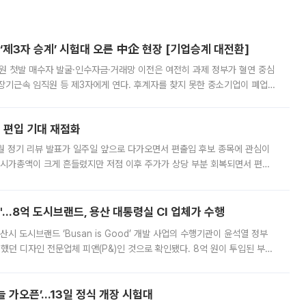
제3자 승계’ 시험대 오른 中企 현장 [기업승계 대전환]
지원 첫발 매수자 발굴·인수자금·거래망 이전은 여전히 과제 정부가 혈연 중심
장기근속 임직원 등 제3자에게 연다. 후계자를 찾지 못한 중소기업이 폐업
해 기술과 일자리를 남기도록 하겠다는 취지다. 다만 세금 감면만으로 거래를
에 편입 기대 재점화
월 정기 리뷰 발표가 일주일 앞으로 다가오면서 편출입 후보 종목에 관심이
 시가총액이 크게 흔들렸지만 저점 이후 주가가 상당 부분 회복되면서 편입
다시 부각되고 있다. 7일 금융투자업계에 따르면 MSCI는 한국시간으로 오는
od'…8억 도시브랜드, 용산 대통령실 CI 업체가 수행
시 도시브랜드 ‘Busan is Good’ 개발 사업의 수행기관이 윤석열 정부
여했던 디자인 전문업체 피앤(P&)인 것으로 확인됐다. 8억 원이 투입된 부산
 부족과 디자인 정체성 논란에 휩싸였던 만큼, 사업 선정 과정과 결과물에
 가오픈’...13일 정식 개장 시험대