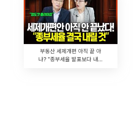
부동산 세제개편 아직 끝 아
냐? "종부세율 발표보다 내릴
것" 장기거주·양도세 전망 I 집
땅지성 I 김인만, 진미윤