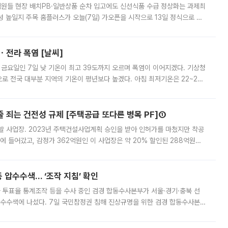
.직원들 현장 배치PB·일반상품 순차 입고에도 신선식품 수급 정상화는 과제최
 높일지 주목 홈플러스가 오늘(7일) 가오픈을 시작으로 13일 정식으로 재
직원들이 현장 배치되고, PB 상품과 함께 일반 상품 납품도 순차적으로 진행
ㆍ전라 폭염 [날씨]
 금요일인 7일 낮 기온이 최고 39도까지 오르며 폭염이 이어지겠다. 기상청
로 전국 대부분 지역의 기온이 평년보다 높겠다. 아침 최저기온은 22~27
 대부분 지역에 폭염특보가 발효된 가운데 최고체감온도는 35도 안팎까지 올라
줄 죄는 건전성 규제 [주택공급 또다른 병목 PF]①
발 사업장. 2023년 주택건설사업계획 승인을 받아 인허가를 마쳤지만 착공
에 들어갔고, 감정가 362억원인 이 사업장은 약 20% 할인된 288억원에
 현재는 4차 공매를 위한 조건 협의가 진행 중이다. 수도권의 주요 주거 배
 압수수색… ‘조작 지침’ 확인
와 투표율 통계조작 등을 수사 중인 검경 합동수사본부가 서울·경기·충북 선
 압수수색에 나섰다. 7일 국민참정권 침해 진상규명을 위한 검경 합동수사본
추가 증거 확보를 위해 중앙선관위, 서울시·경기도·충청북도 선관위, 김포시