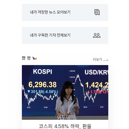
내가 저장한 뉴스 모아보기
내가 구독한 기자 전체보기
한 컷
코스피 4.58% 하락, 환율