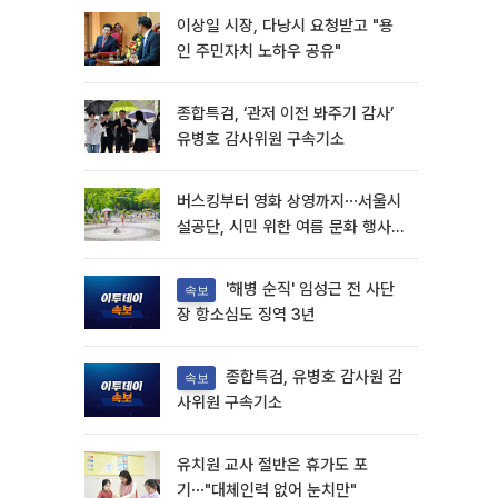
이상일 시장, 다낭시 요청받고 "용
인 주민자치 노하우 공유"
종합특검, ‘관저 이전 봐주기 감사’
유병호 감사위원 구속기소
버스킹부터 영화 상영까지⋯서울시
설공단, 시민 위한 여름 문화 행사
마련
'해병 순직' 임성근 전 사단
속보
장 항소심도 징역 3년
종합특검, 유병호 감사원 감
속보
사위원 구속기소
유치원 교사 절반은 휴가도 포
기⋯"대체인력 없어 눈치만"