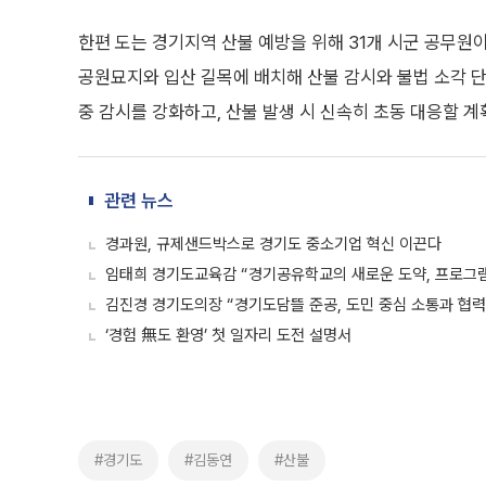
한편 도는 경기지역 산불 예방을 위해 31개 시군 공무원
공원묘지와 입산 길목에 배치해 산불 감시와 불법 소각 단
중 감시를 강화하고, 산불 발생 시 신속히 초동 대응할 계
관련 뉴스
경과원, 규제샌드박스로 경기도 중소기업 혁신 이끈다
임태희 경기도교육감 “경기공유학교의 새로운 도약, 프로그램
김진경 경기도의장 “경기도담뜰 준공, 도민 중심 소통과 협력
‘경험 無도 환영’ 첫 일자리 도전 설명서
#경기도
#김동연
#산불