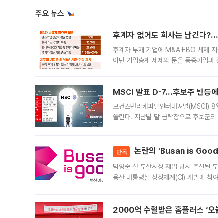
주요 뉴스
후계자 없어도 회사는 남긴다?…‘
후계자 부재 기업에 M&A·EBO 세제 
이던 기업승계 세제의 문을 동종기업과 
대신 M&A나 임직원 인수(EBO)를 통
늘
MSCI 발표 D-7…후보주 반등
모건스탠리캐피털인터내셔널(MSCI) 8
쏠린다. 지난달 말 급락장으로 후보군의
가능성과 지수 추종 자금 유입 기대가 
논란의 'Busan is Go
단독
박형준 전 부산시장 재임 당시 추진된 부산
용산 대통령실 상징체계(CI) 개발에 참
도시브랜드 사업이 공개 이후 시민 공감
2000억 수혈받은 홈플러스 ‘오늘