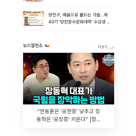
양천구, 배움으로 물드는 가을…제
40기 ‘양천장수문화대학’ 수강생 모
집
뉴스발전소
“한동훈은 ‘공한증’ 낮추고 장
동혁은 ‘공장증’ 키운다” [정치
대학]