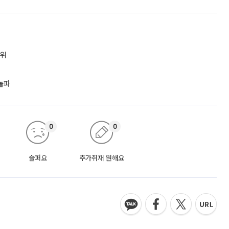
1위
돌파
0
0
슬퍼요
추가취재 원해요