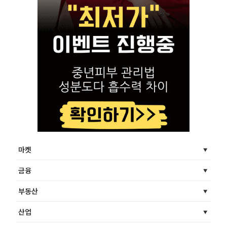
마켓
금융
부동산
산업