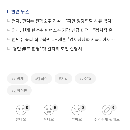
관련 뉴스
헌재, 한덕수 탄핵소추 기각…“파면 정당화할 사유 없다”
외신, 헌재 한덕수 탄핵소추 기각 긴급 타전…“정치적 혼란 극심”
한덕수 총리 직무복귀...오세훈 "경제정상화 시급...이재명 사과해야"
‘경험 無도 환영’ 첫 일자리 도전 설명서
#비명계
#한덕수
#기각
#마은혁
#탄핵심판
0
0
0
0
좋아요
화나요
슬퍼요
추가취재 원해요