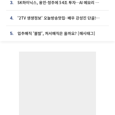
SK하이닉스, 용인·청주에 54조 투자…AI 메모리 생산기지 키운다
3.
'2TV 생생정보' 오늘방송맛집- 배우 강성진 단골! 쌀국수ㆍ푸팟퐁 커리 맛집 '블○○○'
4.
입추매직 '불발', 처서매직은 올까요? [해시태그]
5.