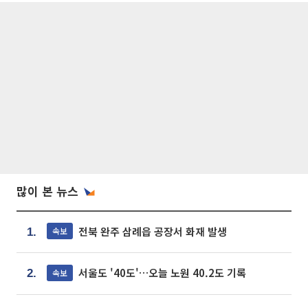
많이 본 뉴스
전북 완주 삼례읍 공장서 화재 발생
속보
1.
서울도 '40도'…오늘 노원 40.2도 기록
속보
2.