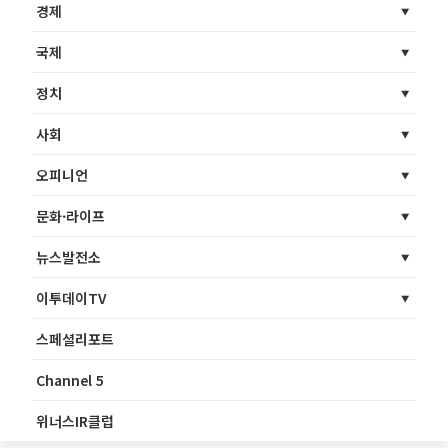
경제
국제
정치
사회
오피니언
문화·라이프
뉴스발전소
이투데이TV
스페셜리포트
Channel 5
위너스IR클럽