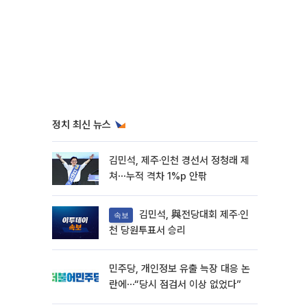
정치 최신 뉴스
김민석, 제주·인천 경선서 정청래 제
쳐⋯누적 격차 1%p 안팎
김민석, 與전당대회 제주·인
속보
천 당원투표서 승리
민주당, 개인정보 유출 늑장 대응 논
란에⋯“당시 점검서 이상 없었다”