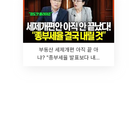
부동산 세제개편 아직 끝 아
냐? "종부세율 발표보다 내릴
것" 장기거주·양도세 전망 I 집
땅지성 I 김인만, 진미윤