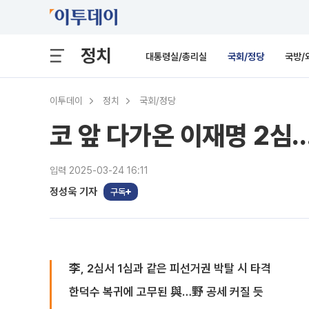
정치
대통령실/총리실
국회/정당
국방/
이투데이
정치
국회/정당
코 앞 다가온 이재명 2심
입력 2025-03-24 16:11
정성욱 기자
구독
李, 2심서 1심과 같은 피선거권 박탈 시 타격
한덕수 복귀에 고무된 與…野 공세 커질 듯