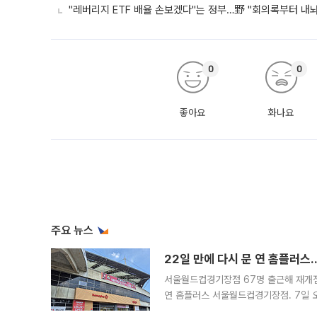
"레버리지 ETF 배율 손보겠다"는 정부…野 "회의록부터 내
0
0
좋아요
화나요
주요 뉴스
22일 만에 다시 문 연 홈플러스
서울월드컵경기장점 67명 출근해 재개점 
연 홈플러스 서울월드컵경기장점. 7일 
우유, 과일 같은 신선식품이 차근차근 자