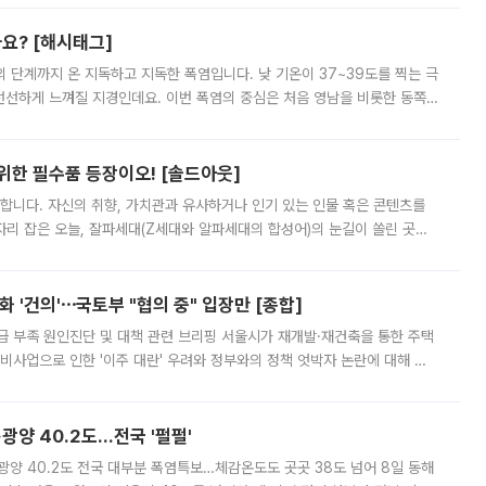
까요? [해시태그]
’의 단계까지 온 지독하고 지독한 폭염입니다. 낮 기온이 37~39도를 찍는 극
 선선하게 느껴질 지경인데요. 이번 폭염의 중심은 처음 영남을 비롯한 동쪽
 북서풍이 산맥을 넘어 영남 쪽으로 내려오면서 뜨겁고 건조해졌는데요.
 위한 필수품 등장이오! [솔드아웃]
합니다. 자신의 취향, 가치관과 유사하거나 인기 있는 인물 혹은 콘텐츠를
'가 자리 잡은 오늘, 잘파세대(Z세대와 알파세대의 합성어)의 눈길이 쏠린 곳은
리는 공연장. 응원봉만큼이나 눈에 띄는 게 있습니다. 공연이 시작되기
 '건의'⋯국토부 "협의 중" 입장만 [종합]
급 부족 원인진단 및 대책 관련 브리핑 서울시가 재개발·재건축을 통한 주택
비사업으로 인한 '이주 대란' 우려와 정부와의 정책 엇박자 논란에 대해 정
실장은 2031년까지 31만 가구 착공 목표에 차질이 없다는 입장이나,
·광양 40.2도…전국 '펄펄'
·광양 40.2도 전국 대부분 폭염특보…체감온도도 곳곳 38도 넘어 8일 동해