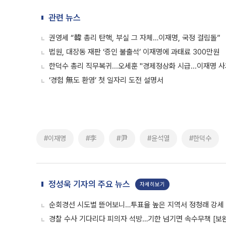
관련 뉴스
권영세 “韓 총리 탄핵, 부실 그 자체…이재명, 국정 걸림돌”
법원, 대장동 재판 ‘증인 불출석’ 이재명에 과태료 300만원
한덕수 총리 직무복귀...오세훈 "경제정상화 시급...이재명 
‘경험 無도 환영’ 첫 일자리 도전 설명서
#이재명
#李
#尹
#윤석열
#한덕수
정성욱 기자의 주요 뉴스
자세히보기
순회경선 시도별 뜯어보니…투표율 높은 지역서 정청래 강세
경찰 수사 기다리다 피의자 석방…기한 넘기면 속수무책 [보완