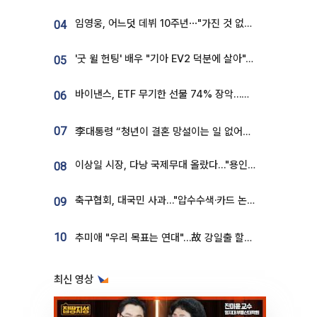
임영웅, 어느덧 데뷔 10주년⋯"가진 것 없던 시절, 내 앞엔 20명의 팬뿐"
04
'굿 윌 헌팅' 배우 "기아 EV2 덕분에 살아"…교통사고 후 안전성 극찬
05
바이낸스, ETF 무기한 선물 74% 장악…한국 레버리지 ETF 거래 급증 [e가상자산]
06
07
李대통령 “청년이 결혼 망설이는 일 없어야...제도상 불이익 조사”
이상일 시장, 다낭 국제무대 올랐다…"용인, 세계 최대 반도체 도시 된다"
08
축구협회, 대국민 사과…"압수수색·카드 논란 사죄, 강도 높은 쇄신"
09
10
추미애 "우리 목표는 연대"…故 강일출 할머니 흉상 제막
최신 영상