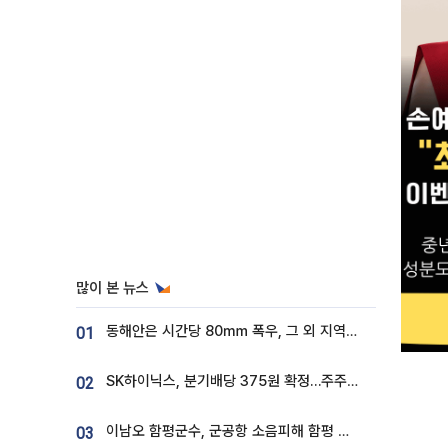
많이 본 뉴스
동해안은 시간당 80㎜ 폭우, 그 외 지역은 폭염…‘극과 극 날씨’
01
SK하이닉스, 분기배당 375원 확정…주주환원책 9월로 앞당겨 발표
02
이남오 함평군수, 군공항 소음피해 함평 보상 요구
03