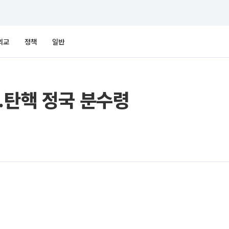
외교
정책
일반
…탄핵 정국 분수령