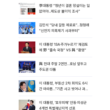
李대통령 “청년이 결혼 망설이는 일
없어야...제도상 불이익 조사”
김민석 “당내 갈등 제로로”…정청래
“신천지 의혹제기 사과부터”
이 대통령 ‘ISA·주가누르기’ 재검토
에 野 “졸속 국정” VS 與 “환영”
與 전대 주말 2연전…호남 앞두고
주도권 다툼
이 대통령, 부동산 2차 회의도 6시
간 마라톤…"기존 사고 벗어나 과감
히 실천"
이 대통령, '호우피해' 안동·의성군
4개면 특별재난지역 선포