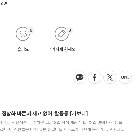
놔야"
0
0
슬퍼요
추가취재 원해요
…정상화 바쁜데 재고 없어 ‘발동동’[가보니]
준비 신선식품 등 순차 입고…13일 정식 개장 목표 22일 만에 다시 문을
오전부터 직원들은 비어 있는 진열대를 채우느라 바쁘게 움직였다. 계란과
리를 잡기 시작했지만, 매장 곳곳엔 여전히 텅 빈 매대가 먼저 눈에 들어왔