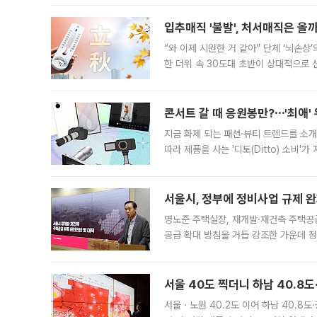
입추매직 '불발', 처서매직은 올
“와 이제 시원한 거 같아” 단체 ‘뇌손상
한 더위 속 30도대 초반이 상대적으로
지역에 있었습니다. 7월 말에는 서풍과
콘서트 갈 때 응원봉만?⋯'최애'
지금 화제 되는 패션·뷰티 트렌드를 소개
따라 제품을 사는 '디토(Ditto) 소비
어디일까요? 아이돌 콘서트 시작을 기다
서울시, 정부에 정비사업 규제 완화
명노준 주택실장, 재개발·재건축 주택공
공급 확대 방침을 거듭 강조한 가운데 정
면 반박하고 나섰다. 명노준 서울시 주택
서울 40도 찍더니 하남 40.8도
서울ㆍ노원 40.2도 이어 하남 40.8도