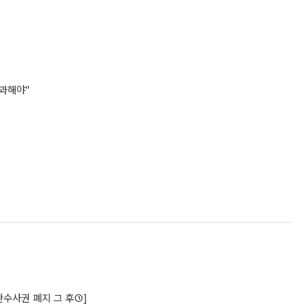
사과해야"
수사권 폐지 그 후①]