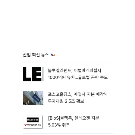
산업 최신 뉴스
블루엘리펀트, 어펄마캐피탈서
1000억원 유치…글로벌 공략 속도
포스코홀딩스, 계열사 지분 매각해
투자재원 2.5조 확보
[BioS]블랙록, 알테오젠 지분
5.03% 취득