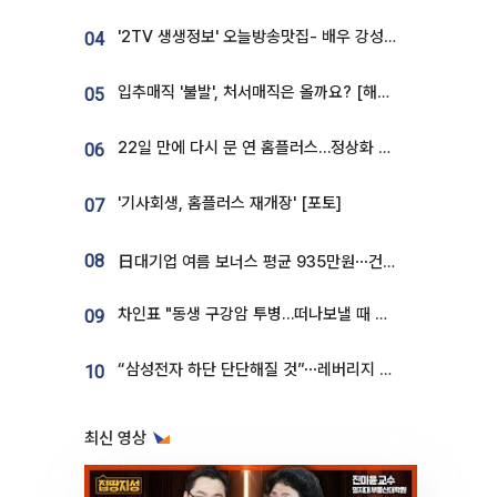
'2TV 생생정보' 오늘방송맛집- 배우 강성진 단골! 쌀국수ㆍ푸팟퐁 커리 맛집 '블○○○'
04
입추매직 '불발', 처서매직은 올까요? [해시태그]
05
22일 만에 다시 문 연 홈플러스…정상화 바쁜데 재고 없어 ‘발동동’[가보니]
06
'기사회생, 홈플러스 재개장' [포토]
07
08
日대기업 여름 보너스 평균 935만원⋯건설회사 1800만 넘어
차인표 "동생 구강암 투병…떠나보낼 때 가장 힘들었다”
09
“삼성전자 하단 단단해질 것”⋯레버리지 규제에 쏠림 완화 [찐코노미]
10
최신 영상