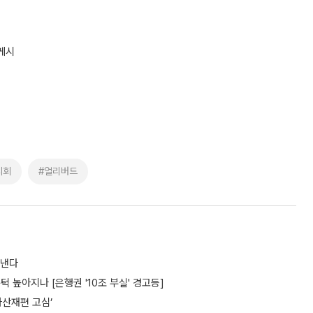
게시
시회
#얼리버드
도낸다
턱 높아지나 [은행권 '10조 부실' 경고등]
자산재편 고심’