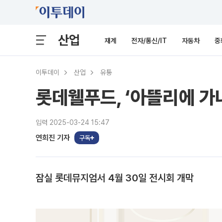
산업
재계
전자/통신/IT
자동차
중
이투데이
산업
유통
롯데웰푸드, ‘아뜰리에 가
입력 2025-03-24 15:47
연희진 기자
구독
잠실 롯데뮤지엄서 4월 30일 전시회 개막