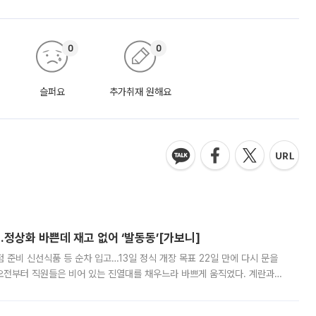
0
0
슬퍼요
추가취재 원해요
…정상화 바쁜데 재고 없어 ‘발동동’[가보니]
준비 신선식품 등 순차 입고…13일 정식 개장 목표 22일 만에 다시 문을
오전부터 직원들은 비어 있는 진열대를 채우느라 바쁘게 움직였다. 계란과
리를 잡기 시작했지만, 매장 곳곳엔 여전히 텅 빈 매대가 먼저 눈에 들어왔