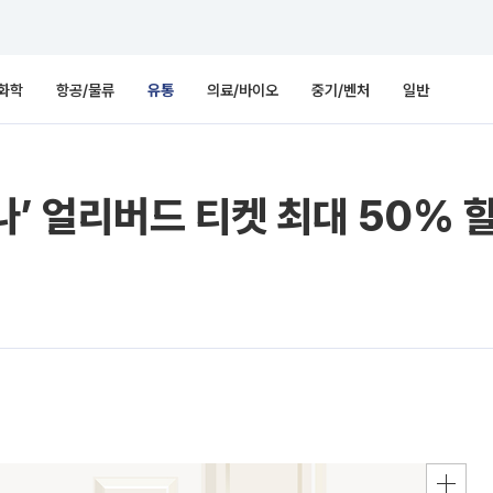
화학
항공/물류
유통
의료/바이오
중기/벤처
일반
나’ 얼리버드 티켓 최대 50% 