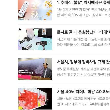
입추매직 '불발', 처서매직은 올
“와 이제 시원한 거 같아” 단체 ‘뇌손상
한 더위 속 30도대 초반이 상대적으로
지역에 있었습니다. 7월 말에는 서풍과
콘서트 갈 때 응원봉만?⋯'최애'
지금 화제 되는 패션·뷰티 트렌드를 소개
따라 제품을 사는 '디토(Ditto) 소비
어디일까요? 아이돌 콘서트 시작을 기다
서울시, 정부에 정비사업 규제 완화
명노준 주택실장, 재개발·재건축 주택공
공급 확대 방침을 거듭 강조한 가운데 정
면 반박하고 나섰다. 명노준 서울시 주택
서울 40도 찍더니 하남 40.8도
서울ㆍ노원 40.2도 이어 하남 40.8도
안 비 시작·내륙 소나기…무더위·열대야 
에서도 40도를 웃도는 기온이 관측됐다