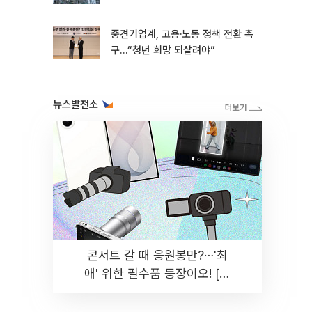
흑자 유지
중견기업계, 고용·노동 정책 전환 촉
구…“청년 희망 되살려야”
뉴스발전소
콘서트 갈 때 응원봉만?⋯'최
애' 위한 필수품 등장이오! [솔
드아웃]