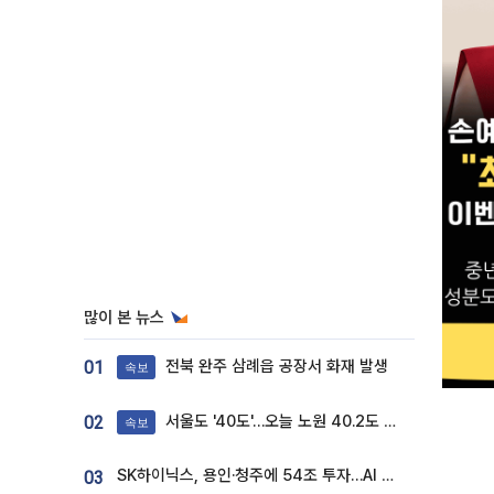
많이 본 뉴스
전북 완주 삼례읍 공장서 화재 발생
01
속보
서울도 '40도'…오늘 노원 40.2도 기록
02
속보
SK하이닉스, 용인·청주에 54조 투자…AI 메모리 생산기지 키운다
03