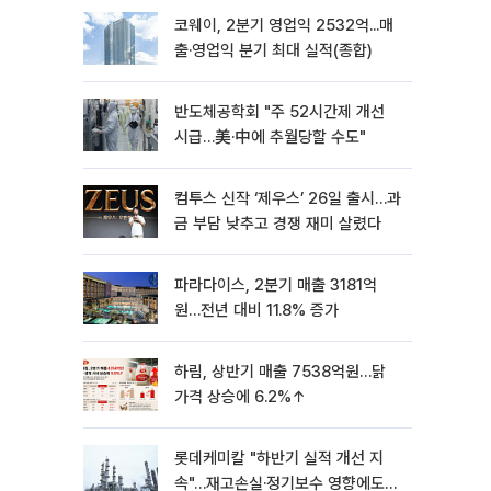
코웨이, 2분기 영업익 2532억...매
출·영업익 분기 최대 실적(종합)
반도체공학회 "주 52시간제 개선
시급…美·中에 추월당할 수도"
컴투스 신작 ‘제우스’ 26일 출시…과
금 부담 낮추고 경쟁 재미 살렸다
파라다이스, 2분기 매출 3181억
원…전년 대비 11.8% 증가
하림, 상반기 매출 7538억원…닭
가격 상승에 6.2%↑
롯데케미칼 "하반기 실적 개선 지
속"…재고손실·정기보수 영향에도