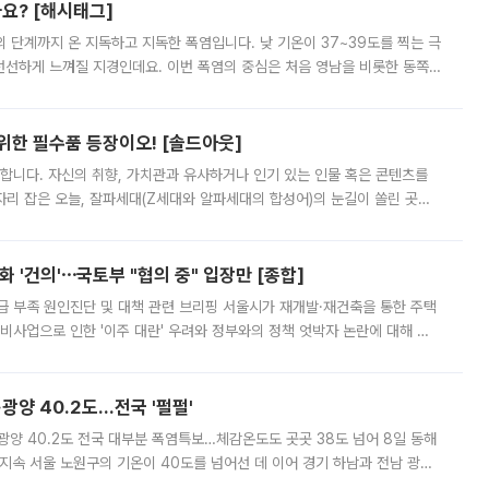
까요? [해시태그]
’의 단계까지 온 지독하고 지독한 폭염입니다. 낮 기온이 37~39도를 찍는 극
 선선하게 느껴질 지경인데요. 이번 폭염의 중심은 처음 영남을 비롯한 동쪽
 북서풍이 산맥을 넘어 영남 쪽으로 내려오면서 뜨겁고 건조해졌는데요.
 위한 필수품 등장이오! [솔드아웃]
합니다. 자신의 취향, 가치관과 유사하거나 인기 있는 인물 혹은 콘텐츠를
'가 자리 잡은 오늘, 잘파세대(Z세대와 알파세대의 합성어)의 눈길이 쏠린 곳은
리는 공연장. 응원봉만큼이나 눈에 띄는 게 있습니다. 공연이 시작되기
 '건의'⋯국토부 "협의 중" 입장만 [종합]
급 부족 원인진단 및 대책 관련 브리핑 서울시가 재개발·재건축을 통한 주택
비사업으로 인한 '이주 대란' 우려와 정부와의 정책 엇박자 논란에 대해 정
실장은 2031년까지 31만 가구 착공 목표에 차질이 없다는 입장이나,
·광양 40.2도…전국 '펄펄'
·광양 40.2도 전국 대부분 폭염특보…체감온도도 곳곳 38도 넘어 8일 동해
지속 서울 노원구의 기온이 40도를 넘어선 데 이어 경기 하남과 전남 광양
. 전국 대부분 지역에 폭염특보가 내려진 가운데 곳곳에서 39~40도 안팎