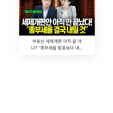
부동산 세제개편 아직 끝 아
냐? "종부세율 발표보다 내릴
것" 장기거주·양도세 전망 I 집
땅지성 I 김인만, 진미윤