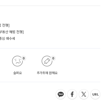
 전쟁]
부동산 해법 전쟁]
 중심 매수세
0
0
슬퍼요
추가취재 원해요