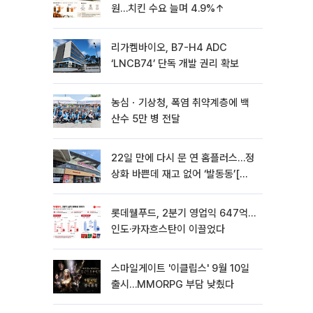
원…치킨 수요 늘며 4.9%↑
리가켐바이오, B7-H4 ADC
‘LNCB74’ 단독 개발 권리 확보
농심ㆍ기상청, 폭염 취약계층에 백
산수 5만 병 전달
22일 만에 다시 문 연 홈플러스…정
상화 바쁜데 재고 없어 ‘발동동’[가
보니]
롯데웰푸드, 2분기 영업익 647억…
인도·카자흐스탄이 이끌었다
스마일게이트 '이클립스' 9월 10일
출시…MMORPG 부담 낮췄다