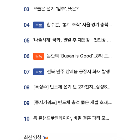
오늘은 절기 '입추', 뜻은?
03
합수본, '통계 조작' 서울·경기·충북 선관위 등 추가 압수수색
04
속보
‘나솔사계’ 국화, 결별 후 재등장⋯첫인상 투표 휩쓸고 ‘인기녀’ 등극
05
논란의 'Busan is Good'…8억 도시브랜드, 용산 대통령실 CI 업체가 수행
06
단독
전북 완주 삼례읍 공장서 화재 발생
07
속보
[특징주] 반도체 온기 탄 2차전지...삼성SDI, 장 초반 7% 넘게 껑충
08
[증시키워드] 반도체 충격 뚫은 개별 호재...포스코퓨처엠·에코프로·한화솔루션 '눈길'
09
톰 홀랜드♥젠데이아, 비밀 결혼 파티 포착⋯호텔 대관비만 9억
10
최신 영상