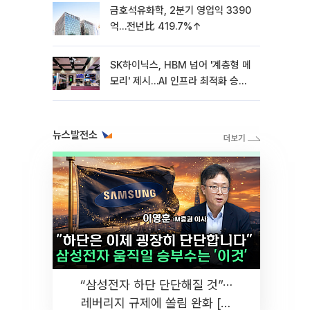
금호석유화학, 2분기 영업익 3390
억…전년比 419.7%↑
SK하이닉스, HBM 넘어 '계층형 메
모리' 제시…AI 인프라 최적화 승부
수
뉴스발전소
“삼성전자 하단 단단해질 것”⋯
레버리지 규제에 쏠림 완화 [찐