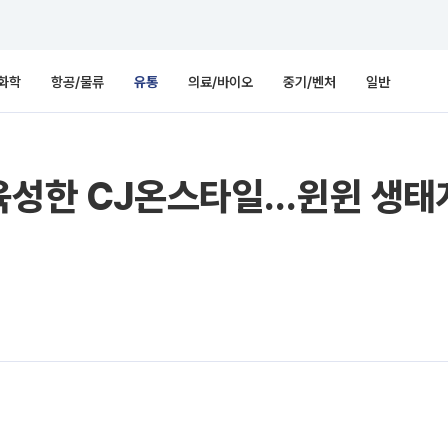
화학
항공/물류
유통
의료/바이오
중기/벤처
일반
육성한 CJ온스타일…윈윈 생태