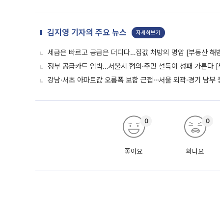
김지영 기자의 주요 뉴스
자세히보기
세금은 빠르고 공급은 더디다…집값 처방의 명암 [부동산 해법
정부 공급카드 임박…서울시 협의·주민 설득이 성패 가른다 [
강남·서초 아파트값 오름폭 보합 근접⋯서울 외곽·경기 남부
0
0
좋아요
화나요