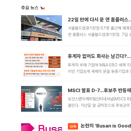
주요 뉴스
22일 만에 다시 문 연 홈플러스
서울월드컵경기장점 67명 출근해 재개점 
연 홈플러스 서울월드컵경기장점. 7일 
우유, 과일 같은 신선식품이 차근차근 자
후계자 없어도 회사는 남긴다?…‘
후계자 부재 기업에 M&A·EBO 세제 
이던 기업승계 세제의 문을 동종기업과 
대신 M&A나 임직원 인수(EBO)를 통
늘
MSCI 발표 D-7…후보주 반등
모건스탠리캐피털인터내셔널(MSCI) 8
쏠린다. 지난달 말 급락장으로 후보군의
가능성과 지수 추종 자금 유입 기대가 
논란의 'Busan is Go
단독