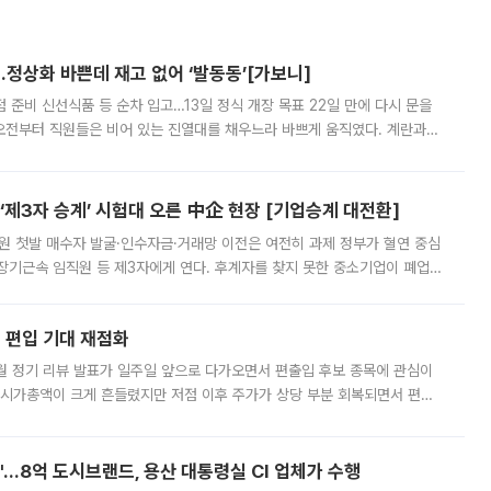
…정상화 바쁜데 재고 없어 ‘발동동’[가보니]
준비 신선식품 등 순차 입고…13일 정식 개장 목표 22일 만에 다시 문을
오전부터 직원들은 비어 있는 진열대를 채우느라 바쁘게 움직였다. 계란과
리를 잡기 시작했지만, 매장 곳곳엔 여전히 텅 빈 매대가 먼저 눈에 들어왔
제3자 승계’ 시험대 오른 中企 현장 [기업승계 대전환]
지원 첫발 매수자 발굴·인수자금·거래망 이전은 여전히 과제 정부가 혈연 중심
장기근속 임직원 등 제3자에게 연다. 후계자를 찾지 못한 중소기업이 폐업
해 기술과 일자리를 남기도록 하겠다는 취지다. 다만 세금 감면만으로 거래를
에 편입 기대 재점화
월 정기 리뷰 발표가 일주일 앞으로 다가오면서 편출입 후보 종목에 관심이
 시가총액이 크게 흔들렸지만 저점 이후 주가가 상당 부분 회복되면서 편입
다시 부각되고 있다. 7일 금융투자업계에 따르면 MSCI는 한국시간으로 오는
od'…8억 도시브랜드, 용산 대통령실 CI 업체가 수행