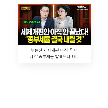
부동산 세제개편 아직 끝 아
냐? "종부세율 발표보다 내릴
것" 장기거주·양도세 전망 I 집
땅지성 I 김인만, 진미윤