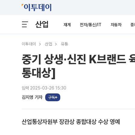
산업
재계
전자/통신/IT
자동차
중
이투데이
산업
유통
중기 상생·신진 K브랜드 
통대상]
입력 2025-03-26 15:30
김지영 기자
구독
산업통상자원부 장관상 종합대상 수상 영예