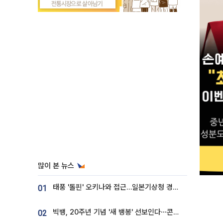
많이 본 뉴스
태풍 '돌핀' 오키나와 접근…일본기상청 경로 업데이트
01
빅뱅, 20주년 기념 '새 뱅봉' 선보인다⋯콘서트 앞두고 팝업 개최
02