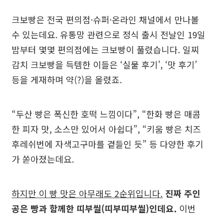
크보빵은 전국 편의점·슈퍼·온라인 채널에서 만나볼
수 있는데요. 유통망 관련으로 정식 출시 전날인 19일
밤부터 몇몇 편의점에는 크보빵이 풀렸습니다. 일찌
감치 크보빵을 득템한 이들은 ‘실물 후기’, ‘맛 후기’
등을 게재하며 약(?)을 올렸죠.
“두산 빵은 폭신한 호떡 느낌이다”, “한화 빵은 매콤
한 피자 맛, 소스만 있어서 아쉽다”, “키움 빵은 치즈
후레쉬번에 자색고구마를 곁들인 듯” 등 다양한 후기
가 쏟아졌는데요.
하지만 이 빵 맛은 아무래도 2순위입니다.
진짜 주인
공은 빵과 함께한 띠부씰(띠부띠부씰)인데요.
이번