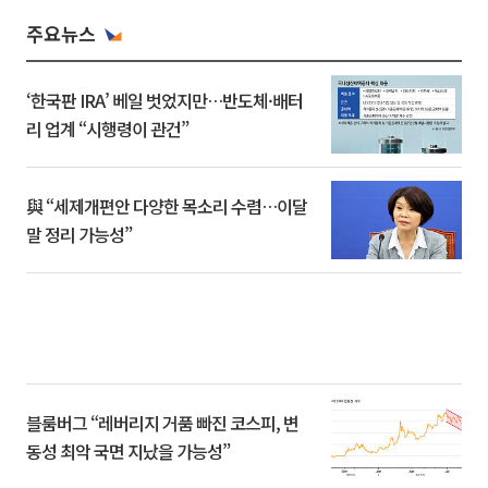
주요뉴스
‘한국판 IRA’ 베일 벗었지만…반도체·배터
리 업계 “시행령이 관건”
與 “세제개편안 다양한 목소리 수렴…이달
말 정리 가능성”
블룸버그 “레버리지 거품 빠진 코스피, 변
동성 최악 국면 지났을 가능성”