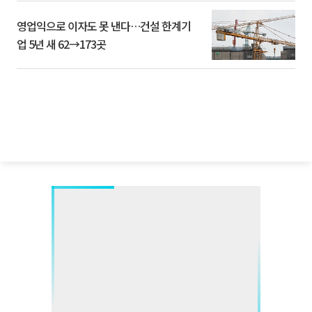
영업익으로 이자도 못 낸다…건설 한계기
업 5년 새 62→173곳