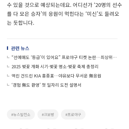
수 있을 것으로 예상되는데요. 어디선가 ‘20명의 선수
를 다 모은 승자’의 응원이 먹힌다는 ‘미신’도 들려오
는 듯합니다.
관련 뉴스
“선예매도 ‘등급’이 있어요” 프로야구 티켓 논란…최상위는 암표?
2025 벚꽃 개화 시기·벚꽃 명소·벚꽃 축제 총정리
역린 건드린 KIA 홍종표…야유보다 무서운 無응원
‘경험 無도 환영’ 첫 일자리 도전 설명서
#뉴스발전소
#크보빵
#프로야구