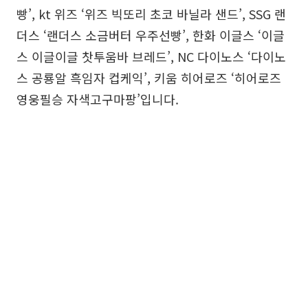
빵’, kt 위즈 ‘위즈 빅또리 초코 바닐라 샌드’, SSG 랜
더스 ‘랜더스 소금버터 우주선빵’, 한화 이글스 ‘이글
스 이글이글 찻투움바 브레드’, NC 다이노스 ‘다이노
스 공룡알 흑임자 컵케익’, 키움 히어로즈 ‘히어로즈
영웅필승 자색고구마팡’입니다.