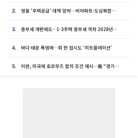
영끌 '주택공급' 대책 임박⋯비아파트·도심복합까지 총동원
2.
종부세 개편에도…1·3주택 종부세 격차 2028년부터 확대
3.
바다 태운 폭염에…회 한 접시도 ‘히트플레이션’
4.
이란, 미국에 호르무즈 합의 조건 제시…美 “경기 아직 안 끝나” [종합]
5.