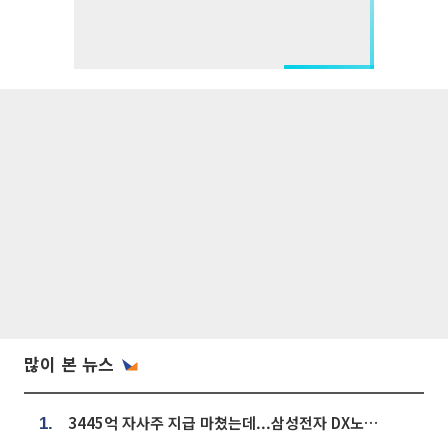
많이 본 뉴스
3445억 자사주 지급 마쳤는데...삼성전자 DX노조, 뒤늦은 '떼쓰기 집회'
1.