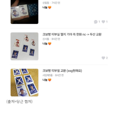
(출처=당근 캡처)