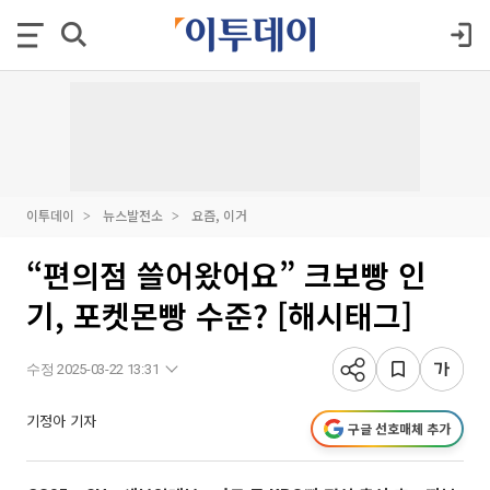
이투데이
뉴스발전소
요즘, 이거
“편의점 쓸어왔어요” 크보빵 인
기, 포켓몬빵 수준? [해시태그]
수정 2025-03-22 13:31
기정아 기자
구글 선호매체 추가