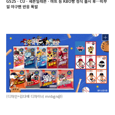
GS25ㆍCUㆍ세븐일레븐ㆍ마트 등 KBO빵 정식 출시 후…띠부
씰 야구팬 반응 폭발
(디자인=김다애 디자이너 mnbgn@)