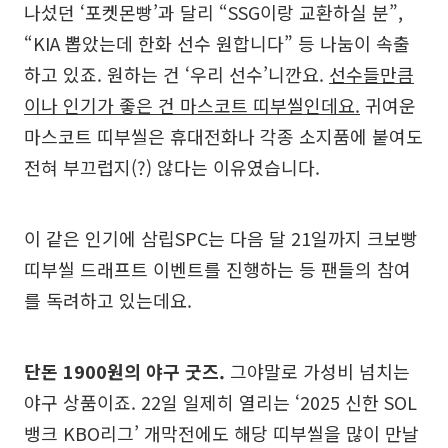
나섰던 ‘포켓몬빵’과 달리 “SSG이랑 교환하실 분”,
“KIA 뽑았는데 한화 선수 원합니다” 등 나눔이 속출
하고 있죠. 원하는 건 ‘우리 선수’니깐요.
선수들만큼
이나 인기가 좋은 건 마스코트 띠부씰인데요.
귀여운
마스코트 띠부씰은 휴대전화나 각종 소지품에 붙여도
전혀 부끄럽지(?) 않다는 이유였습니다.
이 같은 인기에 삼립SPC는 다음 달 21일까지 크보빵
띠부씰 드래프트 이벤트를 진행하는 등 팬들의 참여
를 독려하고 있는데요.
단돈 1900원의 야구 굿즈.
그야말로 가성비 넘치는
야구 상품이죠. 22일 일제히 열리는 ‘2025 신한 SOL
뱅크 KBO리그’ 개막전에도 해당 띠부씰을 많이 만날