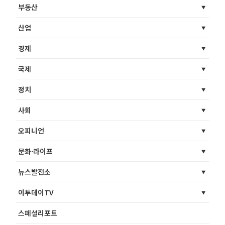
부동산
산업
경제
국제
정치
사회
오피니언
문화·라이프
뉴스발전소
이투데이TV
스페셜리포트