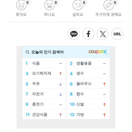
0
0
0
0
좋아요
화나요
슬퍼요
추가취재 원해요