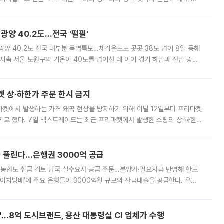
실장은 2031년까지 31만 가구 착공 목표에 차질이 없다는 입장이나,
·광양 40.2도…전국 '펄펄'
·광양 40.2도 전국 대부분 폭염특보…체감온도도 곳곳 38도 넘어 8일 동해
지속 서울 노원구의 기온이 40도를 넘어선 데 이어 경기 하남과 전남 광양
. 전국 대부분 지역에 폭염특보가 내려진 가운데 곳곳에서 39~40도 안팎
켓 상·하한가 주문 한시 금지
마켓에서 발생하는 가격 왜곡 현상을 방지하기 위해 이달 12일부터 프리마켓
기로 했다. 7일 넥스트레이드는 최근 프리마켓에서 발생한 소량의 상·하한
, 주문 오류로 인한 가격 급등락을 최소화하기 위한 비상 대응방안을 발표
 풀린다…은행권 3000억 공급
리·농협도 취급 검토 당국 실수요자 공급 주문…분양가·필요자금 반영해 한도
에이치방배’에 주요 은행들이 3000억원 규모의 잔금대출을 공급한다. 우리
하고 있어 향후 공급 규모가 늘어날 전망이다. 7일 금융권에 따르면 KB국
od'…8억 도시브랜드, 용산 대통령실 CI 업체가 수행