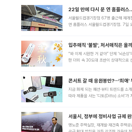
22일 만에 다시 문 연 홈플러스
서울월드컵경기장점 67명 출근해 재개점 
연 홈플러스 서울월드컵경기장점. 7일 
우유, 과일 같은 신선식품이 차근차근 자
입추매직 '불발', 처서매직은 올
“와 이제 시원한 거 같아” 단체 ‘뇌손상
한 더위 속 30도대 초반이 상대적으로
지역에 있었습니다. 7월 말에는 서풍과
콘서트 갈 때 응원봉만?⋯'최애'
지금 화제 되는 패션·뷰티 트렌드를 소개
따라 제품을 사는 '디토(Ditto) 소비
어디일까요? 아이돌 콘서트 시작을 기다
서울시, 정부에 정비사업 규제 완화
명노준 주택실장, 재개발·재건축 주택공
공급 확대 방침을 거듭 강조한 가운데 정