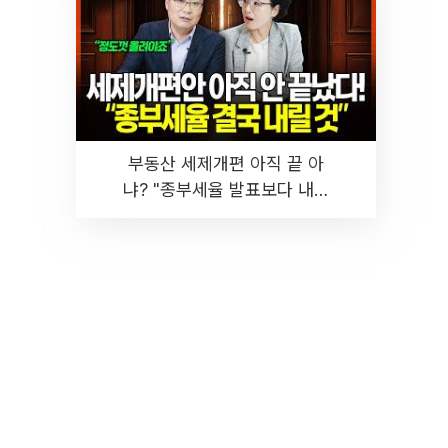
부동산 세제개편 아직 끝 아
냐? "종부세율 발표보다 내릴
것" 장기거주·양도세 전망 I 집
땅지성 I 김인만, 진미윤