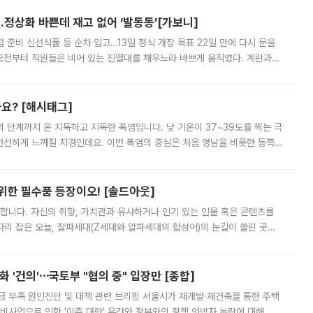
…정상화 바쁜데 재고 없어 ‘발동동’[가보니]
준비 신선식품 등 순차 입고…13일 정식 개장 목표 22일 만에 다시 문을
오전부터 직원들은 비어 있는 진열대를 채우느라 바쁘게 움직였다. 계란과
리를 잡기 시작했지만, 매장 곳곳엔 여전히 텅 빈 매대가 먼저 눈에 들어왔
까요? [해시태그]
’의 단계까지 온 지독하고 지독한 폭염입니다. 낮 기온이 37~39도를 찍는 극
 선선하게 느껴질 지경인데요. 이번 폭염의 중심은 처음 영남을 비롯한 동쪽
 북서풍이 산맥을 넘어 영남 쪽으로 내려오면서 뜨겁고 건조해졌는데요.
 위한 필수품 등장이오! [솔드아웃]
합니다. 자신의 취향, 가치관과 유사하거나 인기 있는 인물 혹은 콘텐츠를
'가 자리 잡은 오늘, 잘파세대(Z세대와 알파세대의 합성어)의 눈길이 쏠린 곳은
리는 공연장. 응원봉만큼이나 눈에 띄는 게 있습니다. 공연이 시작되기
 '건의'⋯국토부 "협의 중" 입장만 [종합]
급 부족 원인진단 및 대책 관련 브리핑 서울시가 재개발·재건축을 통한 주택
비사업으로 인한 '이주 대란' 우려와 정부와의 정책 엇박자 논란에 대해 정