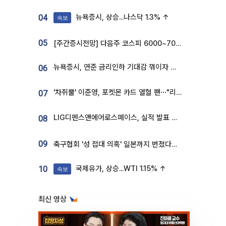
뉴욕증시, 상승...나스닥 1.3% ↑
04
속보
05
[주간증시전망] 다음주 코스피 6000~7000⋯“外人 수급은 정책이 변수”
뉴욕증시, 연준 금리인하 기대감 꺾이자 상승...S&P500 사상 최고치 [종합]
06
'차쥐뿔' 이준영, 포켓몬 카드 열혈 팬⋯"리셀러 처단할 것"
07
LIG디펜스앤에어로스페이스, 실적 발표 후 급락→반등⋯증권가 “28년까지 튼튼”
08
09
축구협회 '성 접대 의혹' 일본까지 번졌다…日 심판 실명 공개
국제유가, 상승...WTI 1.15% ↑
10
속보
최신 영상