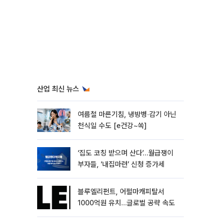
산업 최신 뉴스
여름철 마른기침, 냉방병‧감기 아닌
천식일 수도 [e건강~쏙]
‘집도 코칭 받으며 산다’…월급쟁이
부자들, ‘내집마련’ 신청 증가세
블루엘리펀트, 어펄마캐피탈서
1000억원 유치…글로벌 공략 속도