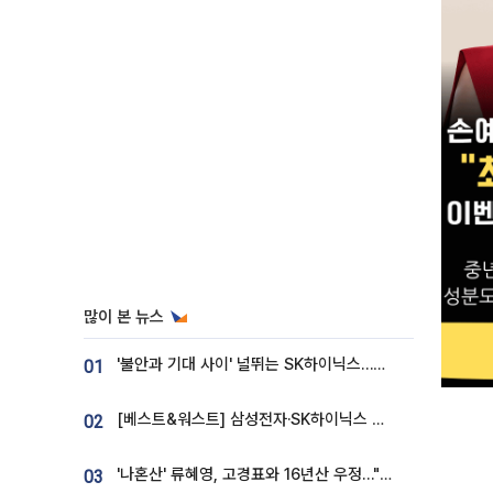
많이 본 뉴스
'불안과 기대 사이' 널뛰는 SK하이닉스…증권가 "HBM4·LTA 기반 펀터멘털 견고"
01
[베스트&워스트] 삼성전자·SK하이닉스 밀린 한 주…상상인증권은 85% 급등
02
'나혼산' 류혜영, 고경표와 16년산 우정…"자취방서 부모님과 마주쳐"
03