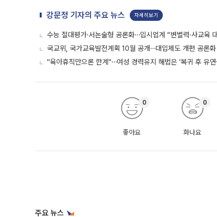
강문정 기자의 주요 뉴스
자세히보기
수능 절대평가·서논술형 공론화⋯입시업계 “변별력·사교육 대
국교위, 국가교육발전계획 10월 공개⋯대입제도 개편 공론화 
"육아휴직만으론 한계"⋯여성 경력유지 해법은 '복귀 후 유연
0
0
좋아요
화나요
주요 뉴스