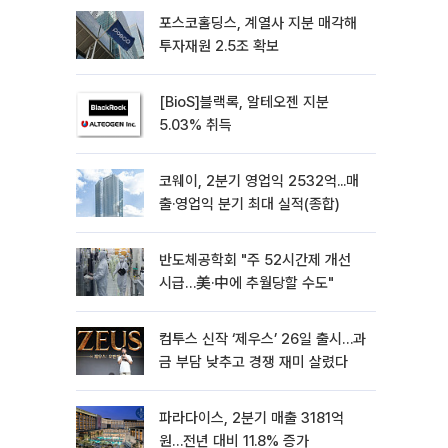
포스코홀딩스, 계열사 지분 매각해
투자재원 2.5조 확보
[BioS]블랙록, 알테오젠 지분
5.03% 취득
코웨이, 2분기 영업익 2532억...매
출·영업익 분기 최대 실적(종합)
반도체공학회 "주 52시간제 개선
시급…美·中에 추월당할 수도"
컴투스 신작 ‘제우스’ 26일 출시…과
금 부담 낮추고 경쟁 재미 살렸다
파라다이스, 2분기 매출 3181억
원…전년 대비 11.8% 증가