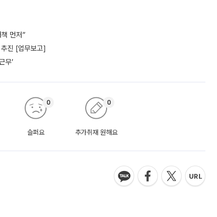
책 먼저”
추진 [업무보고]
근무’
0
0
슬퍼요
추가취재 원해요