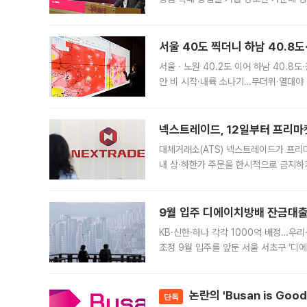
면 반박하고 나섰다. 명노준 서울시 주택
서울 40도 찍더니 하남 40.8도
서울ㆍ노원 40.2도 이어 하남 40.8도
안 비 시작·내륙 소나기…무더위·열대야 
에서도 40도를 웃도는 기온이 관측됐다
의 극심한
넥스트레이드, 12일부터 프리마
대체거래소(ATS) 넥스트레이드가 프리
내 상·하한가 주문을 한시적으로 금지하
가 체결 사례와 관련해 설명자료를 내고
9월 입주 디에이치방배 잔금대출
KB·신한·하나 각각 1000억 배정…우
조정 9월 입주를 앞둔 서울 서초구 ‘디
은행과 NH농협은행도 대출 취급을 검토
민은행
논란의 'Busan is Go
단독